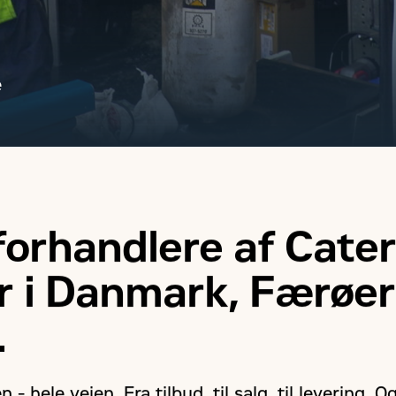
e
forhandlere af Cater
r i Danmark, Færøe
.
 - hele vejen. Fra tilbud, til salg, til levering. 