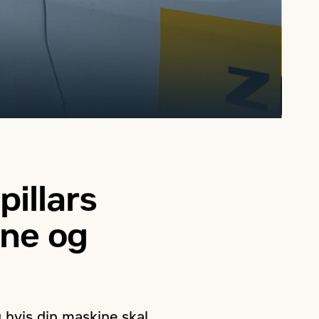
pillars
rne og
Og hvis din maskine skal