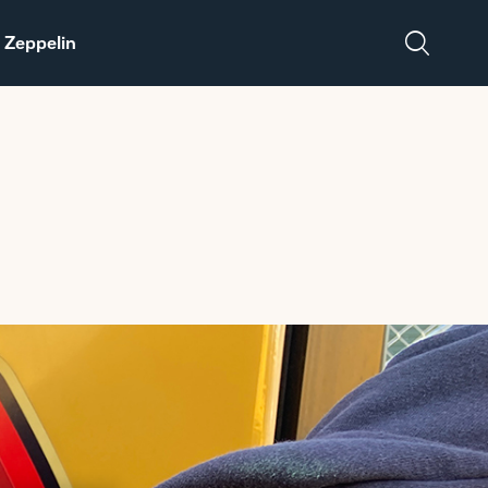
 Zeppelin
Salgs- og
Zeppelin Construction
leveringsbetingelser
er medlem af
Power System
Maskinleverandørerne
DISCLAIMER
VEDRØRENDE TOLD
PÅ MASKINER OG
DELE FRA USA