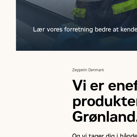
Lær vores forretning bedre at kend
Zeppelin Denmark
Vi er ene
produkte
Grønland
Og vi tager dig i hånden