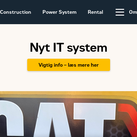
Construction
Power System
Rental
Om
Nyt IT system
Salgs- og
leveringsbetingelser
Construction
Equipment
Vigtig info – læs mere her
Vores historie
Sales and delivery
terms - Construction