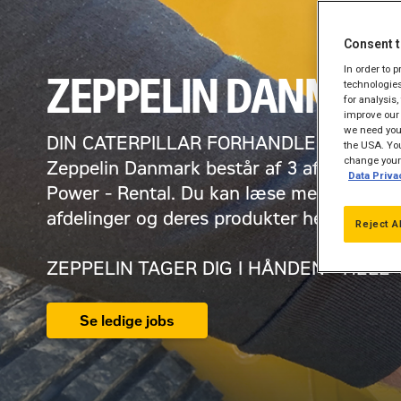
Consent t
In order to 
ZEPPELIN DANMAR
technologies
for analysis
improve our 
we need your
DIN CATERPILLAR FORHANDLER I DAN
the USA. You
change your 
Zeppelin Danmark består af 3 afdelinger. 
Data Priva
Power - Rental. Du kan læse mere om de 
afdelinger og deres produkter her nedenfo
Reject A
ZEPPELIN TAGER DIG I HÅNDEN - HELE
Se ledige jobs