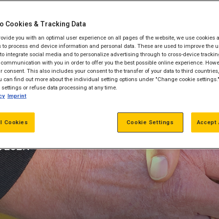
o Cookies & Tracking Data
provide you with an optimal user experience on all pages of the website, we use cookies 
K
 to process end device information and personal data. These are used to improve the u
, to integrate social media and to personalize advertising through to cross-device trackin
communication with you in order to offer you the best possible online experience. Howev
 consent. This also includes your consent to the transfer of your data to third countries, 
MARK
 can find out more about the individual setting options under "Change cookie settings.
settings or refuse data processing at any time.
Construction -
cy
Imprint
enkelte
r.
ll Cookies
Cookie Settings
Accept 
 VEJEN