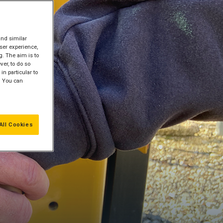
and similar
ser experience,
g. The aim is to
er, to do so
in particular to
" You can
All Cookies