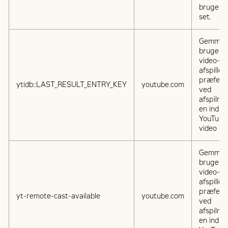
brugere
set.
Gemmer
brugere
video-
afspiller
præfere
ytidb::LAST_RESULT_ENTRY_KEY
youtube.com
ved
afspilnin
en indlej
YouTube
video
Gemmer
brugere
video-
afspiller
præfere
yt-remote-cast-available
youtube.com
ved
afspilnin
en indlej