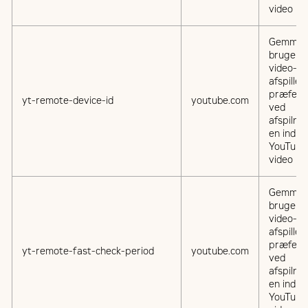
video
Gemmer
brugere
video-
afspiller
præfere
yt-remote-device-id
youtube.com
ved
afspilnin
en indlej
YouTube
video
Gemmer
brugere
video-
afspiller
præfere
yt-remote-fast-check-period
youtube.com
ved
afspilnin
en indlej
YouTube