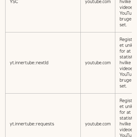
YSC
youtube.com
hvilke
videoer 
YouTube
brugere
set.
Registre
et unikt 
for at fø
statistik
yt.innertube::nextId
youtube.com
hvilke
videoer 
YouTube
brugere
set.
Registre
et unikt 
for at fø
statistik
yt.innertube::requests
youtube.com
hvilke
videoer 
YouTube