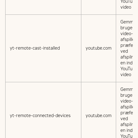
YouTube
video
Gemmer
brugere
video-
afspiller
præfere
yt-remote-cast-installed
youtube.com
ved
afspilnin
en indlej
YouTube
video
Gemmer
brugere
video-
afspiller
præfere
yt-remote-connected-devices
youtube.com
ved
afspilnin
en indlej
YouTube