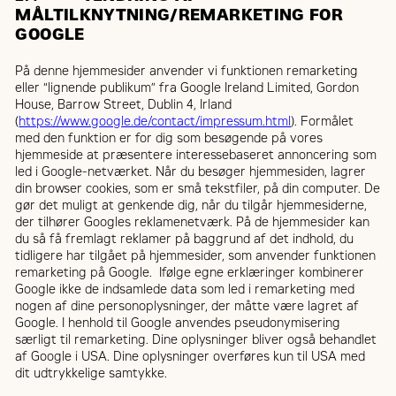
MÅLTILKNYTNING/REMARKETING FOR
GOOGLE
På denne hjemmesider anvender vi funktionen remarketing
eller “lignende publikum” fra Google Ireland Limited, Gordon
House, Barrow Street, Dublin 4, Irland
(
https://www.google.de/contact/impressum.html
). Formålet
med den funktion er for dig som besøgende på vores
hjemmeside at præsentere interessebaseret annoncering som
led i Google-netværket. Når du besøger hjemmesiden, lagrer
din browser cookies, som er små tekstfiler, på din computer. De
gør det muligt at genkende dig, når du tilgår hjemmesiderne,
der tilhører Googles reklamenetværk. På de hjemmesider kan
du så få fremlagt reklamer på baggrund af det indhold, du
tidligere har tilgået på hjemmesider, som anvender funktionen
remarketing på Google. Ifølge egne erklæringer kombinerer
Google ikke de indsamlede data som led i remarketing med
nogen af dine personoplysninger, der måtte være lagret af
Google. I henhold til Google anvendes pseudonymisering
særligt til remarketing. Dine oplysninger bliver også behandlet
af Google i USA. Dine oplysninger overføres kun til USA med
dit udtrykkelige samtykke.