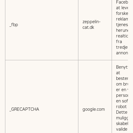
Facebook
at lever
forskelli
reklame
zeppelin-
_fbp
tjenester
cat.dk
herunde
realtids
fra
tredjepa
annoncør
Benyttes
at
bestemm
om brug
er en vir
person e
en soft
robot –
_GRECAPTCHA
google.com
Dette
muliggø
skabelse
valide