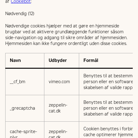
af
Cookiebot
:
Nødvendig (12)
Nødvendige cookies hjælper med at gøre en hjemmeside
brugbar ved at aktivere grundlæggende funktioner såsom
side-navigation og adgang til sikre områder af hjemmesiden.
Hjemmesiden kan ikke fungere ordentligt uden disse cookies.
Navn
Udbyder
Formål
Benyttes til at bestemme, 
__cf_bm
vimeo.com
person eller en software-r
skabelsen af valide rappo
Benyttes til at bestemme, 
zeppelin-
_grecaptcha
person eller en software-r
cat.dk
skabelsen af valide rappo
Cookien benyttes i forbin
cache-sprite-
zeppelin-
cache optimerer hjemmesid
plyr
cat.dk