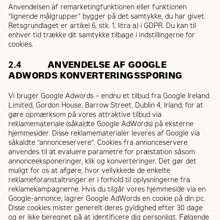
Anvendelsen af remarketingfunktionen eller funktionen
“lignende målgrupper” bygger på det samtykke, du har givet.
Retsgrundlaget er artikel 6, stk. 1, litra a) i GDPR. Du kan til
enhver tid trække dit samtykke tilbage i indstillingerne for
cookies.
2.4
ANVENDELSE AF GOOGLE
ADWORDS KONVERTERINGSSPORING
Vi bruger Google Adwords – endnu et tilbud fra Google Ireland
Limited, Gordon House, Barrow Street, Dublin 4, Irland, for at
gøre opmærksom på vores attraktive tilbud via
reklamemateriale (såkaldte Google AdWords) på eksterne
hjemmesider. Disse reklamematerialer leveres af Google via
såkaldte “annonceservere”. Cookies fra annonceservere
anvendes til at evaluere parametre for præstation såsom
annonceeksponeringer, klik og konverteringer. Det gør det
muligt for os at afgøre, hvor vellykkede de enkelte
reklameforanstaltninger er i forhold til oplysningerne fra
reklamekampagnerne. Hvis du tilgår vores hjemmeside via en
Google-annonce, lagrer Google AdWords en cookie på din pc.
Disse cookies mister generelt deres gyldighed efter 30 dage
og er ikke beregnet på at identificere dig personligt. Følgende