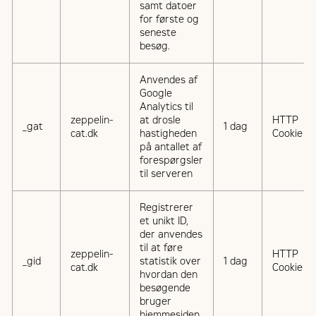
samt datoer
for første og
seneste
besøg.
Anvendes af
Google
Analytics til
zeppelin-
at drosle
HTTP
_gat
1 dag
cat.dk
hastigheden
Cookie
på antallet af
forespørgsler
til serveren
Registrerer
et unikt ID,
der anvendes
til at føre
zeppelin-
HTTP
_gid
statistik over
1 dag
cat.dk
Cookie
hvordan den
besøgende
bruger
hjemmesiden.