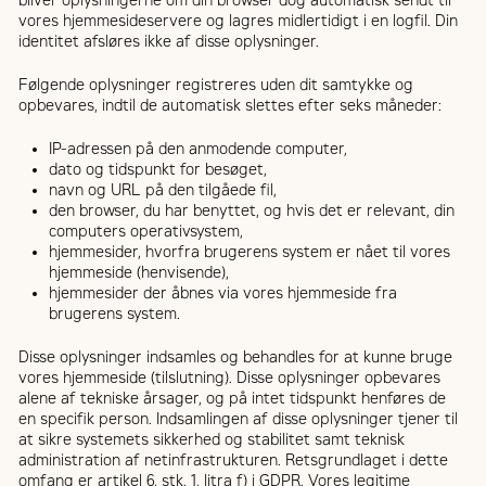
bliver oplysningerne om din browser dog automatisk sendt til
vores hjemmesideservere og lagres midlertidigt i en logfil. Din
identitet afsløres ikke af disse oplysninger.
Følgende oplysninger registreres uden dit samtykke og
opbevares, indtil de automatisk slettes efter seks måneder:
IP-adressen på den anmodende computer,
dato og tidspunkt for besøget,
navn og URL på den tilgåede fil,
den browser, du har benyttet, og hvis det er relevant, din
computers operativsystem,
hjemmesider, hvorfra brugerens system er nået til vores
hjemmeside (henvisende),
hjemmesider der åbnes via vores hjemmeside fra
brugerens system.
Disse oplysninger indsamles og behandles for at kunne bruge
vores hjemmeside (tilslutning). Disse oplysninger opbevares
alene af tekniske årsager, og på intet tidspunkt henføres de
en specifik person. Indsamlingen af disse oplysninger tjener til
at sikre systemets sikkerhed og stabilitet samt teknisk
administration af netinfrastrukturen. Retsgrundlaget i dette
omfang er artikel 6, stk. 1, litra f) i GDPR. Vores legitime