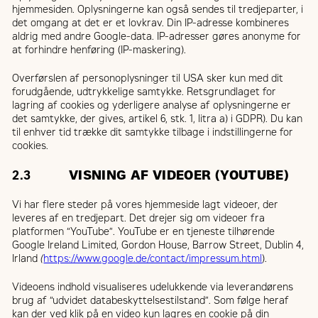
hjemmesiden. Oplysningerne kan også sendes til tredjeparter, i
det omgang at det er et lovkrav. Din IP-adresse kombineres
aldrig med andre Google-data. IP-adresser gøres anonyme for
at forhindre henføring (IP-maskering).
Overførslen af personoplysninger til USA sker kun med dit
forudgående, udtrykkelige samtykke. Retsgrundlaget for
lagring af cookies og yderligere analyse af oplysningerne er
det samtykke, der gives, artikel 6, stk. 1, litra a) i GDPR). Du kan
til enhver tid trække dit samtykke tilbage i indstillingerne for
cookies.
2.3
VISNING AF VIDEOER (YOUTUBE)
Vi har flere steder på vores hjemmeside lagt videoer, der
leveres af en tredjepart. Det drejer sig om videoer fra
platformen “YouTube”. YouTube er en tjeneste tilhørende
Google Ireland Limited, Gordon House, Barrow Street, Dublin 4,
Irland
(
https://www.google.de/contact/impressum.html
).
Videoens indhold visualiseres udelukkende via leverandørens
brug af “udvidet databeskyttelsestilstand”. Som følge heraf
kan der ved klik på en video kun lagres en cookie på din