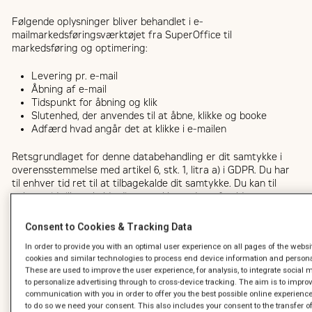
Følgende oplysninger bliver behandlet i e-
mailmarkedsføringsværktøjet fra SuperOffice til
markedsføring og optimering:
Levering pr. e-mail
Åbning af e-mail
Tidspunkt for åbning og klik
Slutenhed, der anvendes til at åbne, klikke og booke
Adfærd hvad angår det at klikke i e-mailen
Retsgrundlaget for denne databehandling er dit samtykke i
overensstemmelse med artikel 6, stk. 1, litra a) i GDPR. Du har
til enhver tid ret til at tilbagekalde dit samtykke. Du kan til
enhver tid tilbagekalde dit samtykke ved at afmelde
nyhedsbrevet.
Consent to Cookies & Tracking Data
1.2.1
NÅR DU BRUGER
In order to provide you with an optimal user experience on all pages of the websi
KONTAKTFORMULAREN
cookies and similar technologies to process end device information and persona
These are used to improve the user experience, for analysis, to integrate social
Hvis du har spørgsmål, giver vi dig mulighed for at kontakte os
to personalize advertising through to cross-device tracking. The aim is to impro
communication with you in order to offer you the best possible online experienc
via en formular, som gives på hjemmesiden. Følgende
to do so we need your consent. This also includes your consent to the transfer of
oplysninger kræves, for at vi kan besvare dine spørgsmål: