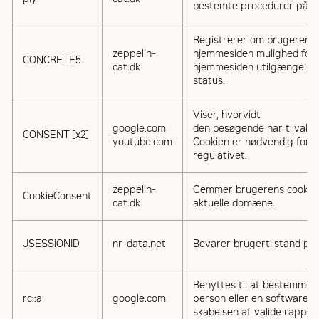
bestemte procedurer på fo
Registrerer om brugeren er
zeppelin-
hjemmesiden mulighed for 
CONCRETE5
cat.dk
hjemmesiden utilgængelig, 
status.
Viser, hvorvidt
google.com
den besøgende har tilvalgt
CONSENT [x2]
youtube.com
Cookien er nødvendig for 
regulativet.
zeppelin-
Gemmer brugerens cookie-s
CookieConsent
cat.dk
aktuelle domæne.
JSESSIONID
nr-data.net
Bevarer brugertilstand på 
Benyttes til at bestemme, 
rc::a
google.com
person eller en software-r
skabelsen af valide rappo