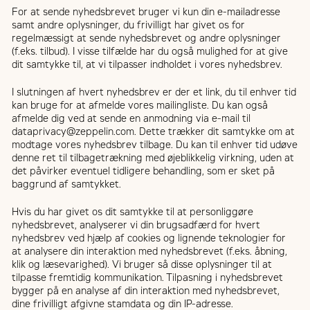
For at sende nyhedsbrevet bruger vi kun din e-mailadresse
samt andre oplysninger, du frivilligt har givet os for
regelmæssigt at sende nyhedsbrevet og andre oplysninger
(f.eks. tilbud). I visse tilfælde har du også mulighed for at give
dit samtykke til, at vi tilpasser indholdet i vores nyhedsbrev.
I slutningen af hvert nyhedsbrev er der et link, du til enhver tid
kan bruge for at afmelde vores mailingliste. Du kan også
afmelde dig ved at sende en anmodning via e-mail til
dataprivacy@zeppelin.com. Dette trækker dit samtykke om at
modtage vores nyhedsbrev tilbage. Du kan til enhver tid udøve
denne ret til tilbagetrækning med øjeblikkelig virkning, uden at
det påvirker eventuel tidligere behandling, som er sket på
baggrund af samtykket.
Hvis du har givet os dit samtykke til at personliggøre
nyhedsbrevet, analyserer vi din brugsadfærd for hvert
nyhedsbrev ved hjælp af cookies og lignende teknologier for
at analysere din interaktion med nyhedsbrevet (f.eks. åbning,
klik og læsevarighed). Vi bruger så disse oplysninger til at
tilpasse fremtidig kommunikation. Tilpasning i nyhedsbrevet
bygger på en analyse af din interaktion med nyhedsbrevet,
dine frivilligt afgivne stamdata og din IP-adresse.