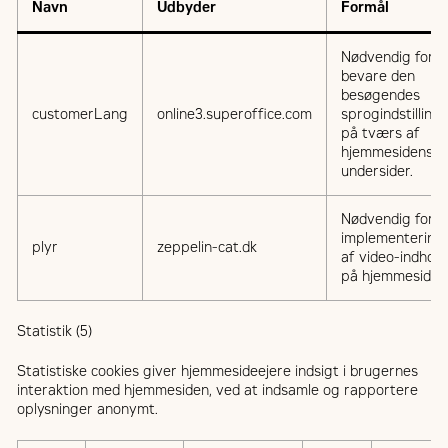
Navn
Udbyder
Formål
Nødvendig for a
bevare den
besøgendes
customerLang
online3.superoffice.com
sprogindstilling
på tværs af
hjemmesidens
undersider.
Nødvendig for
implementering
plyr
zeppelin-cat.dk
af video-indhold
på hjemmesiden
Statistik (5)
Statistiske cookies giver hjemmesideejere indsigt i brugernes
interaktion med hjemmesiden, ved at indsamle og rapportere
oplysninger anonymt.