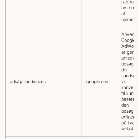
rapport
om brug
af
hjemmes
Anvende
Google
AdWords 
at gent
annoncer
besøgen
der
sandsynl
ads/ga-audiences
google.com
vil
konvert
til kunde
baseret
den
besøgen
onlinea
på tvær
websted