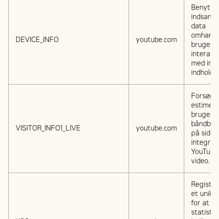
Benyttes
indsamli
data
omhandl
DEVICE_INFO
youtube.com
brugere
interakt
med indl
indhold.
Forsøge
estimer
brugern
båndbre
VISITOR_INFO1_LIVE
youtube.com
på side
integrer
YouTube
video.
Registre
et unikt 
for at fø
statistik