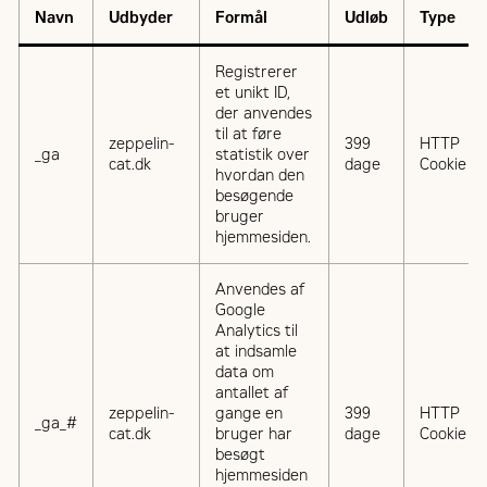
Navn
Udbyder
Formål
Udløb
Type
Registrerer
et unikt ID,
der anvendes
til at føre
zeppelin-
399
HTTP
_ga
statistik over
cat.dk
dage
Cookie
hvordan den
besøgende
bruger
hjemmesiden.
Anvendes af
Google
Analytics til
at indsamle
data om
antallet af
zeppelin-
gange en
399
HTTP
_ga_#
cat.dk
bruger har
dage
Cookie
besøgt
hjemmesiden