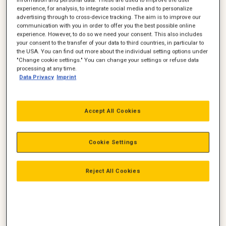
experience, for analysis, to integrate social media and to personalize
advertising through to cross-device tracking. The aim is to improve our
communication with you in order to offer you the best possible online
ZEPPELIN DANMARK
Cat® maskiner til
experience. However, to do so we need your consent. This also includes
indleder samarbejde
landbruget og den
your consent to the transfer of your data to third countries, in particular to
med FARESIN om
grønne sektor
the USA. You can find out more about the individual setting options under
Zeppelin teleskoplæssere
TBS Maskinpower og Zeppelin
teleskoplæssere
"Change cookie settings." You can change your settings or refuse data
lanceres på det danske
Danmark har indgået et
processing at any time.
marked
samarbejde om salg og service
Data Privacy
Imprint
Read Post
Read Post
af Caterpillar-maskiner.
Accept All Cookies
Cookie Settings
Reject All Cookies
Er du sat korrekt op i
Få det fulde overblik