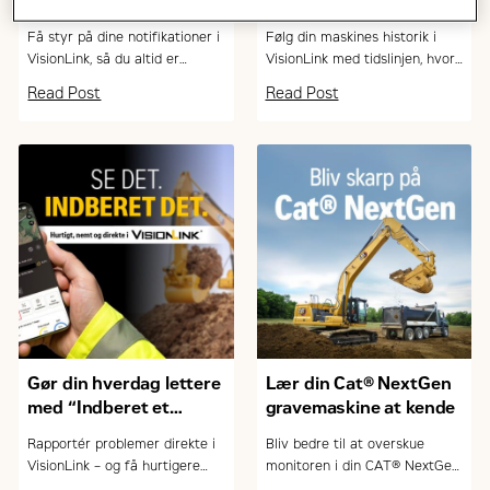
VisionLink?
med tidslinjen
i VisionLink
Få styr på dine notifikationer i
Følg din maskines historik i
VisionLink, så du altid er
VisionLink med tidslinjen, hvor
opdateret på service, fejl og
du nemt kan filtrere og sortere
Read Post
Read Post
vigtige hændelser – og kan
hændelser – og skabe overblik
arbejde mere proaktivt med
over drift og vedligehold.
drift og vedligehold.
Gør din hverdag lettere
Lær din Cat® NextGen
med “Indberet et
gravemaskine at kende
problem” i VisionLink
Rapportér problemer direkte i
Bliv bedre til at overskue
VisionLink – og få hurtigere
monitoren i din CAT® NextGen
service, bedre planlægning og
gravemaskine. Lær at bruge