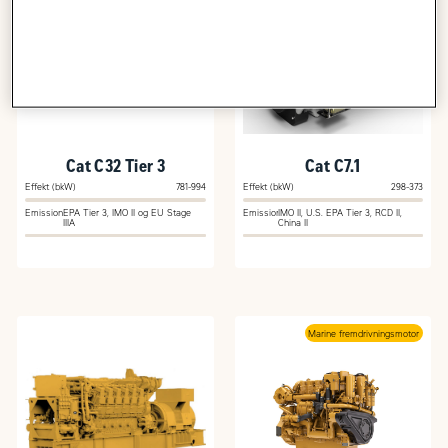
Cat C32 Tier 3
Cat C7.1
Effekt (bkW)
781-994
Effekt (bkW)
298-373
Emission
EPA Tier 3, IMO II og EU Stage
Emission
IMO II, U.S. EPA Tier 3, RCD II,
IIIA
China II
Marine fremdrivningsmotor