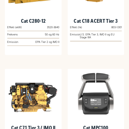
Cat C280-12
Cat C18 ACERT Tier 3
Effekt (ekW)
3520-3640
Effekt (hk)
803-1.001
Frekvens
50 og 60 Hz
Emission
U.S. EPA Tier 3, IMO II og EU
Stage IIIA
Emission
EPA Tier 2 og IMO II
Cat C7.1 Tier 3 / IMO II
Cat MPC100