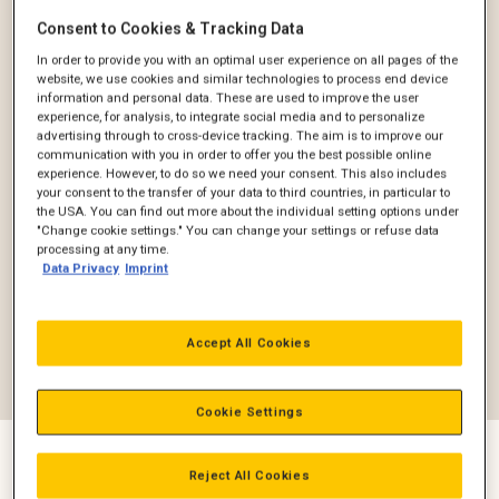
Emission
Consent to Cookies & Tracking Data
In order to provide you with an optimal user experience on all pages of the
Reset filter
website, we use cookies and similar technologies to process end device
information and personal data. These are used to improve the user
experience, for analysis, to integrate social media and to personalize
Alle Produkter til marine (
65
)
advertising through to cross-device tracking. The aim is to improve our
communication with you in order to offer you the best possible online
experience. However, to do so we need your consent. This also includes
Fremdrifts- og manøvresystemer(
9
)
your consent to the transfer of your data to third countries, in particular to
the USA. You can find out more about the individual setting options under
Hjælpemotorer(
13
)
"Change cookie settings." You can change your settings or refuse data
processing at any time.
Kommercielle fremdriftsmotorer(
25
)
Data Privacy
Imprint
Marine-generatorer(
17
)
Accept All Cookies
Styreenheder(
1
)
Cookie Settings
Reject All Cookies