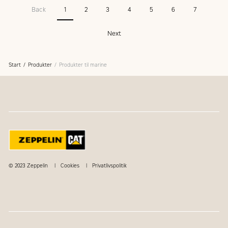
Back
1
2
3
4
5
6
7
Next
Start
Produkter
Produkter til marine
© 2023 Zeppelin
Cookies
Privatlivspolitik