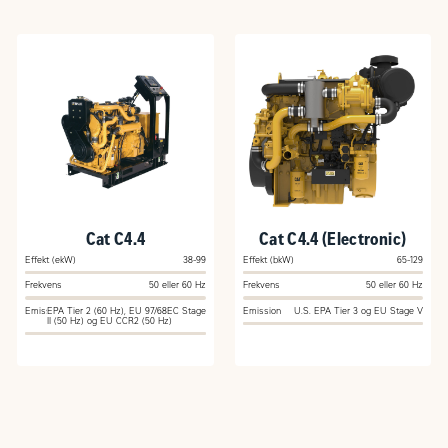
Cat C4.4
Cat C4.4 (Electronic)
Effekt (ekW)
38-99
Effekt (bkW)
65-129
Frekvens
50 eller 60 Hz
Frekvens
50 eller 60 Hz
Emission
EPA Tier 2 (60 Hz), EU 97/68EC Stage
Emission
U.S. EPA Tier 3 og EU Stage V
II (50 Hz) og EU CCR2 (50 Hz)