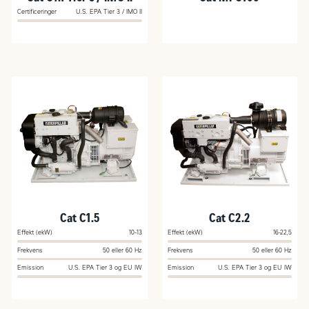
Certificeringer
U.S. EPA Tier 3 / IMO II
Cat C1.5
Cat C2.2
Effekt (ekW)
10-13
Effekt (ekW)
16-22,5
Frekvens
50 eller 60 Hz
Frekvens
50 eller 60 Hz
Emission
U.S. EPA Tier 3 og EU IW
Emission
U.S. EPA Tier 3 og EU IW