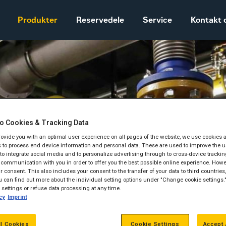
Produkter
Reservedele
Service
Kontakt 
Salgs- og
leveringsbetingelser
Construction
Equipment
Vores historie
o Cookies & Tracking Data
Sales and delivery
terms - Construction
provide you with an optimal user experience on all pages of the website, we use cookies 
 to process end device information and personal data. These are used to improve the u
, to integrate social media and to personalize advertising through to cross-device trackin
communication with you in order to offer you the best possible online experience. Howev
 consent. This also includes your consent to the transfer of your data to third countries, 
 can find out more about the individual setting options under "Change cookie settings.
settings or refuse data processing at any time.
cy
Imprint
ll Cookies
Cookie Settings
Accept 