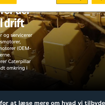
rer der
 drift
 og servicerer
asmotorer,
imotorer (OEM-
erne.
er Caterpillar
dt omkring i
for at læse mere om hvad vi tilbyde