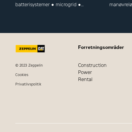
batterisystemer ● microgrid ●
manøvrelø
styrings- og kontrolsystemer
generator
kontroller
Forretningsområder
Construction
© 2023 Zeppelin
Power
Cookies
Rental
Privatlivspolitik