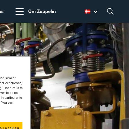
os
Om Zeppelin
Dansk
English
Salgs- og
Zeppelin Construction
leveringsbetingelser
er medlem af
Power System
Maskinleverandørerne
DISCLAIMER
VEDRØRENDE TOLD
and similar
PÅ MASKINER OG
ser experience,
DELE FRA USA
g. The aim is to
er, to do so
in particular to
" You can
All Cookies