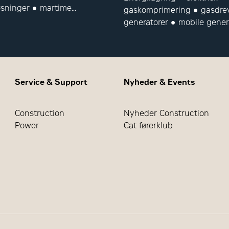
sninger ● martime
gaskomprimering ● gasdre
sæt ● hjælpemotorer ●
generatorer ● mobile gener
udstyr til landboringer ● of
udstyr
Service & Support
Nyheder & Events
Construction
Nyheder Construction
Power
Cat førerklub