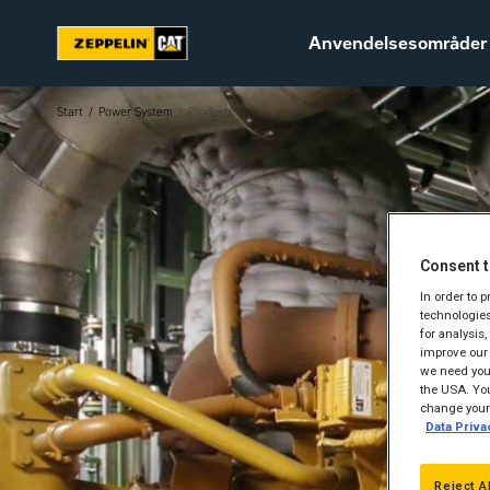
Anvendelsesområder
Start
Power System
Produkter
Bæredygtighed
Karriere hos Zeppelin
Consent t
In order to 
Ledige jobs
technologies
for analysis
improve our 
we need your
the USA. You
change your 
Data Priva
Reject A