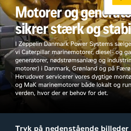
Motorer og generato
sikrer stærk og stabil
I Zeppelin Danmark Power Systems sælger
vi Caterpillar marinemotorer, diesel- og g
generatorer, nødstrømsanlæg og industr
motorer) i Danmark, Grønland og på Færø
Herudover servicerer vores dygtige montør
og MaK marinemotorer både lokalt og run
verden, hvor der er behov for det.
Tryk på nedenstående billeder 