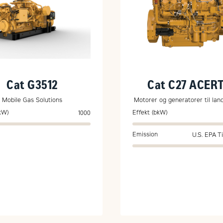
Cat G3512
Cat C27 ACER
Mobile Gas Solutions
Motorer og generatorer til lan
kW)
Effekt (bkW)
1000
Emission
U.S. EPA Ti