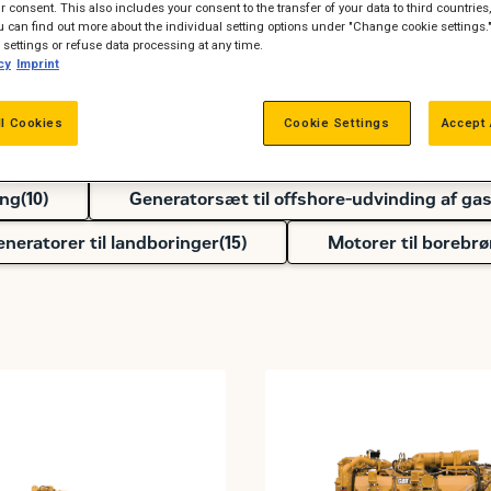
 consent. This also includes your consent to the transfer of your data to third countries, 
Emission
 can find out more about the individual setting options under "Change cookie settings.
settings or refuse data processing at any time.
cy
Imprint
ll Cookies
Cookie Settings
Accept 
Elektriske gas-kompressionsmotorer(
4
)
Gas
ing(
10
)
Generatorsæt til offshore-udvinding af gas 
neratorer til landboringer(
15
)
Motorer til borebr