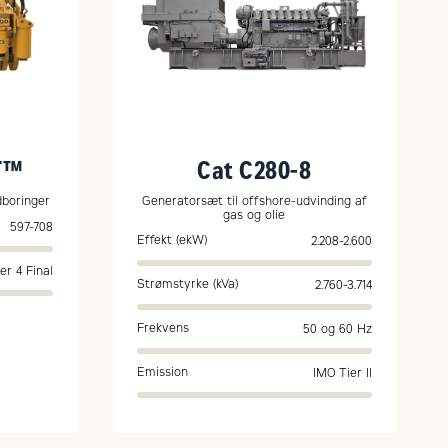
T™
Cat C280-8
dboringer
Generatorsæt til offshore-udvinding af
gas og olie
597-708
Effekt (ekW)
2.208-2.600
er 4 Final
Strømstyrke (kVa)
2.760-3.714
Frekvens
50 og 60 Hz
Emission
IMO Tier II