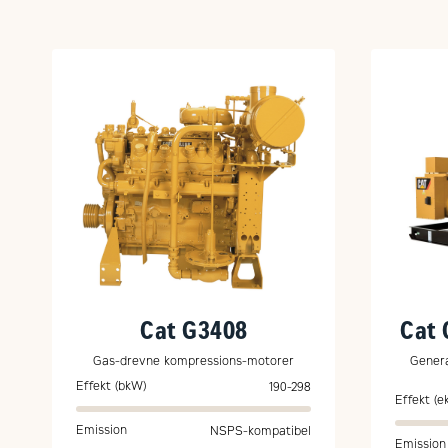
Cat G3408
Cat 
Gas-drevne kompressions-motorer
Genera
Effekt (bkW)
190-298
Effekt (e
Emission
NSPS-kompatibel
Emission