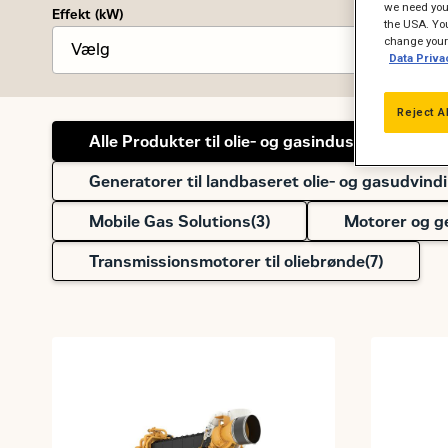
we need your
Effekt (kW)
the USA. You
change your 
Data Priva
Reject A
Alle Produkter til olie- og gasindustrien (
74
)
Generatorer til landbaseret olie- og gasudvind
Mobile Gas Solutions(
3
)
Motorer og ge
Transmissionsmotorer til oliebrønde(
7
)