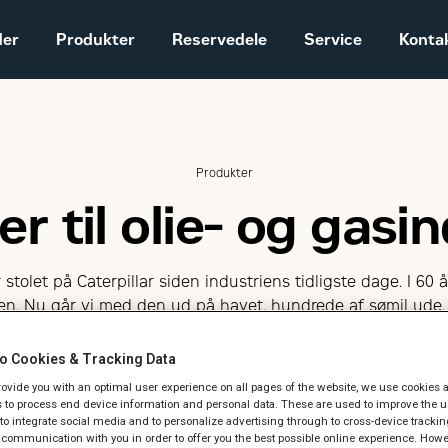
der
Produkter
Reservedele
Service
Konta
Salgs- og
leveringsbetingelser
Produkter
Construction
Equipment
r til olie- og gasi
Vores historie
Sales and delivery
terms - Construction
tolet på Caterpillar siden industriens tidligste dage. I 60 å
den. Nu går vi med den ud på havet, hundrede af sømil ude,
o Cookies & Tracking Data
asindustrien
provide you with an optimal user experience on all pages of the website, we use cookies 
 to process end device information and personal data. These are used to improve the u
, to integrate social media and to personalize advertising through to cross-device trackin
communication with you in order to offer you the best possible online experience. Howev