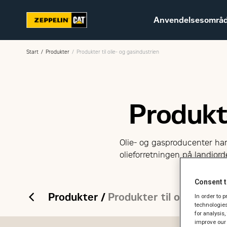
Anvendelsesområ
Start
Produkter
Produkter til olie- og gasindustrien
Produkte
Bæredygtighed
Karriere hos Zeppelin
Ledige jobs
Olie- og gasproducenter har s
olieforretningen på landjor
Consent t
Produkter
Produkter til olie- og g
In order to 
technologies
for analysis
improve our 