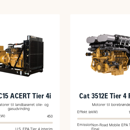
C15 ACERT Tier 4i
Cat 3512E Tier 4 
torer til landbaseret olie- og
Motorer til borebrønd
gasudvinding
Effekt (ekW)
kW)
450
Emission
Non-Road Mobile EPA T
U.S. EPA Tier 4 interim
Final