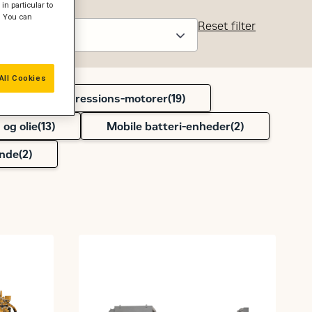
in particular to
" You can
Reset filter
All Cookies
-drevne kompressions-motorer(
19
)
og olie(
13
)
Mobile batteri-enheder(
2
)
ønde(
2
)