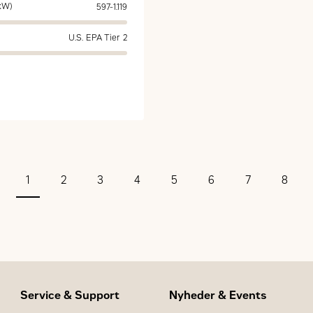
kW)
597-1.119
U.S. EPA Tier 2
1
2
3
4
5
6
7
8
Service & Support
Nyheder & Events