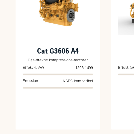
Cat G3606 A4
Gas-drevne kompressions-motorer
Effekt (bkW)
Effekt (e
1.398-1.499
Emission
NSPS-kompatibel