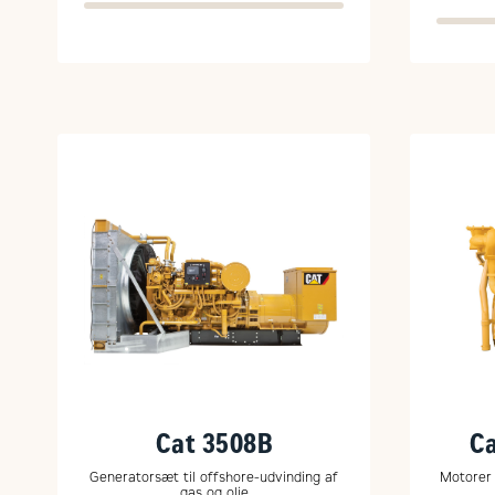
Cat 3508B
C
Generatorsæt til offshore-udvinding af
Motorer 
gas og olie