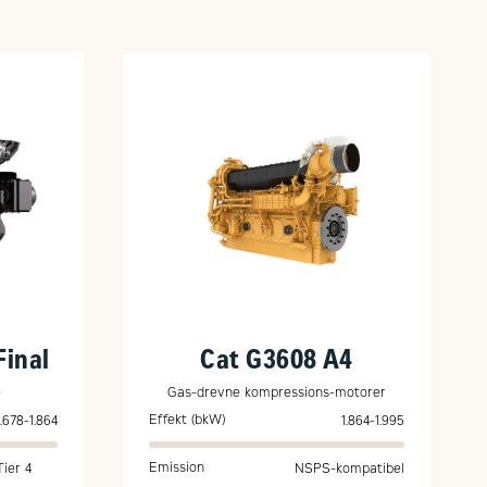
Final
Cat G3608 A4
e
Gas-drevne kompressions-motorer
Effekt (bkW)
1.678-1.864
1.864-1.995
Emission
ier 4
NSPS-kompatibel