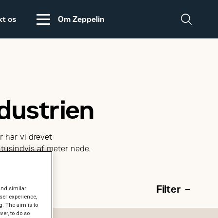
kt os
Om Zeppelin
Salgs- og
Zeppelin Construction
leveringsbetingelser
er medlem af
Power System
Maskinleverandørerne
ndustrien
DISCLAIMER
VEDRØRENDE TOLD
PÅ MASKINER OG
r har vi drevet
DELE FRA USA
 tusindvis af meter nede.
Filter
and similar
ser experience,
g. The aim is to
er, to do so