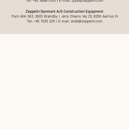
Tel.: +45 3688 0100
|
E-mail: zpdk@zeppelin.com
Zeppelin Danmark A/S Construction Equipment
Park Allé 363, 2605 Brøndby | Jens Olsens Vej 23, 8200 Aarhus N
Tel.: +45 7025 2211 | E-mail: zedk@zeppelin.com