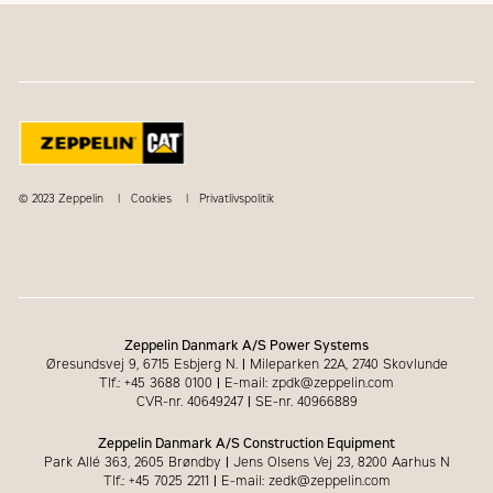
© 2023 Zeppelin
Cookies
Privatlivspolitik
Zeppelin Danmark A/S Power Systems
Øresundsvej 9, 6715 Esbjerg N.
|
Mileparken 22A, 2740 Skovlunde
Tlf.: +45 3688 0100
|
E-mail: zpdk@zeppelin.com
CVR-nr. 40649247
|
SE-nr. 40966889
Zeppelin Danmark A/S Construction Equipment
Park Allé 363, 2605 Brøndby
|
Jens Olsens Vej 23, 8200 Aarhus N
Tlf.: +45 7025 2211
|
E-mail: zedk@zeppelin.com