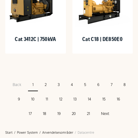
Cat 3412C | 750kVA
Cat C18 | DE850E0
Back
1
2
3
4
5
6
7
8
9
10
11
12
13
14
15
16
17
18
19
20
21
Next
Start
Power System
Anvendelsesområder
Datacentre