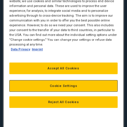
nødstrømsforsyninger. Ved en strømafbrydelse, vil du stadig
website, we use cookies and similar technologies to process end device
være sikret elektricitet.
information and personal data. These are used to improve the user
experience, for analysis, to integrate social media and to personalize
advertising through to cross-device tracking. The aim is to improve our
DEN SIKKERHED DU HAR BRUG FOR
communication with you in order to offer you the best possible online
experience. However, to do so we need your consent. This also includes
Virksomheder stoler på dig. Udover at beskytte oplysninger
your consent to the transfer of your data to third countries, in particular to
skal du sikre onlinetransaktioner og lagre afgørende indhold
the USA. You can find out more about the individual setting options under
"Change cookie settings." You can change your settings or refuse data
for at sikre let tilgængelighed – døgnet rundt, syv dage om
processing at any time.
ugen. Med et godt nødstrømsudstyr vil du ikke kun reducere
Data Privacy
Imprint
risici, men også undgå at løbe ind i ekstra omkostninger. Vi
garanterer dig en sikker strømforsyning, også når den svigter.
CATERPILLAR-GENERATORSÆT
Accept All Cookies
Vi forstår den udfordring, du står over for, og hvor vigtig
pålidelighed er for dig. Find ud af, hvordan Caterpillar-
Cookie Settings
generatorsæt kan gøre dit arbejde bekymringsfrit. Takket
være mange års erfaring har vi omfattende specialviden og
kan tilbyde dig skræddersyede løsninger. Du kan også stole på
Reject All Cookies
døgnservice, onlineovervågning og lave samlede
ejeromkostninger. Med Zeppelin Danmark og Caterpillar får du
sikkerhed.