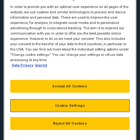
at holde din virksomhed i gang. Men hvilken strømforsyning
passer bedst til dine behov? Find ud af, hvordan Caterpillars
In order to provide you with an optimal user experience on all pages of the
pålidelige motorer kan hjælpe dig og din virksomhed.
website, we use cookies and similar technologies to process end device
information and personal data. These are used to improve the user
experience, for analysis, to integrate social media and to personalize
EN ENERGIKILDE DU KAN SÆTTE DIN LID TIL
advertising through to cross-device tracking. The aim is to improve our
communication with you in order to offer you the best possible online
Som industrivirksomhed har du brug for strøm til at holde dine
experience. However, to do so we need your consent. This also includes
produktionsprocesser i gang, dag og nat. Men udover
your consent to the transfer of your data to third countries, in particular to
the USA. You can find out more about the individual setting options under
pålidelighed er der et andet særskilt mål: at holde dine elpriser
"Change cookie settings." You can change your settings or refuse data
nede. Caterpillars nødgeneratorsæt har lave ejerskabs- og
processing at any time.
driftsomkostninger. De giver dig mulighed for at reducere din
Data Privacy
Imprint
elregning og maksimere dit overskud. Med Caterpillar-motorer
er pålideligheden sikret.
DIN PARTNER FOR PÅLIDELIGE
Accept All Cookies
STRØMFORSYNINGER
Cookie Settings
Leder du efter en partner der i samarbejde med dig finder
bedst egnede strømforsyning til din virksomhed til den laveste
pris? I så fald, er Zeppelin Danmark den rette til at hjælpe dig.
Reject All Cookies
Udover topkvalitetsprodukter tilbyder vi dig også innovative
løsninger.