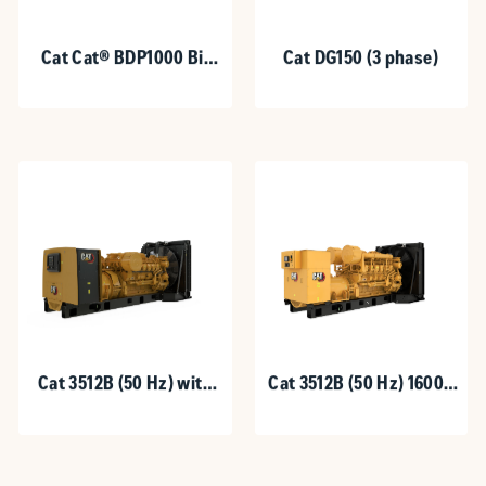
Cat Cat® BDP1000 Bi-
Cat DG150 (3 phase)
Directional Power
Inverter
Cat 3512B (50 Hz) with
Cat 3512B (50 Hz) 1600 -
Upgradeable Package
1875 kVA
1600-1875 kVA