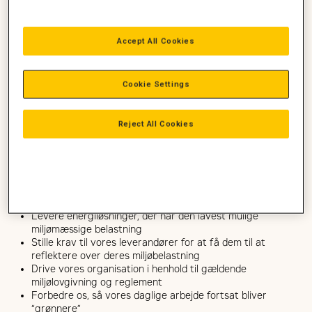
Accept All Cookies
EN BEDRE FREMTID
Bæredygtighed får konstant større betydning. Zeppelin
Cookie Settings
Danmark står hver dag overfor voksende efterspørgsel efter
bæredygtige løsninger og samarbejdsaftaler mellem kunder
og leverandører. Endvidere forventer myndighederne at
Reject All Cookies
virksomhederne formulerer bæredygtige mål og fremmer
innovationen med hensyn til bæredygtighed.
VI ARBEJDER KONSTANT PÅ AT
Udvikle nye tekniske løsninger, der skader miljøet mindre
Levere energiløsninger, der har den lavest mulige
miljømæssige belastning
Stille krav til vores leverandører for at få dem til at
reflektere over deres miljøbelastning
Drive vores organisation i henhold til gældende
miljølovgivning og reglement
Forbedre os, så vores daglige arbejde fortsat bliver
“grønnere”