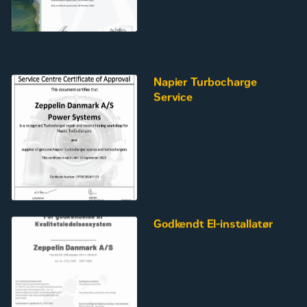
Napier Turbocharge
Service
Godkendt El-installatør