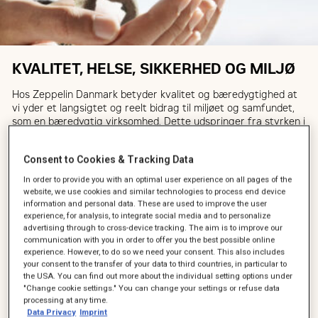
KVALITET, HELSE, SIKKERHED OG MILJØ
Hos Zeppelin Danmark betyder kvalitet og bæredygtighed at
vi yder et langsigtet og reelt bidrag til miljøet og samfundet,
som en bæredygtig virksomhed. Dette udspringer fra styrken i
vores virksomhedskultur.
Consent to Cookies & Tracking Data
Vi arbejder vi målrettet på at være en stærk og anerkendt
forretningspartner. Vi skaber innovative løsninger, og vores
In order to provide you with an optimal user experience on all pages of the
mål er at være vores kunders førstevalg, når det handler om:
website, we use cookies and similar technologies to process end device
information and personal data. These are used to improve the user
experience, for analysis, to integrate social media and to personalize
At opbygge stærke og langvarige kunderelationer
advertising through to cross-device tracking. The aim is to improve our
At levere stærke produkter fra et verdensførende brand
communication with you in order to offer you the best possible online
At levere konsekvent høj kvalitet og faglig dygtighed
experience. However, to do so we need your consent. This also includes
your consent to the transfer of your data to third countries, in particular to
the USA. You can find out more about the individual setting options under
LÆS POWER SYSTEMS KVALITETSPOLITIK
"Change cookie settings." You can change your settings or refuse data
processing at any time.
HER
Data Privacy
Imprint