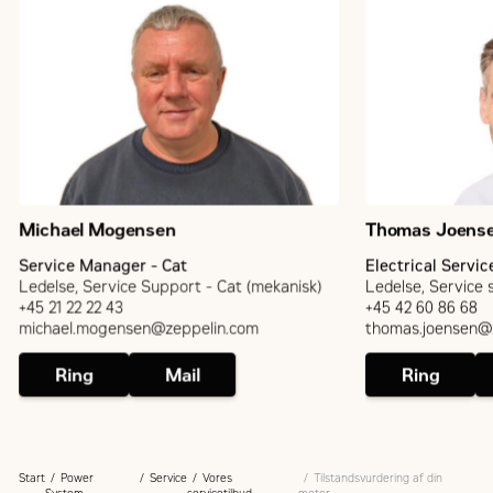
Michael Mogensen
Thomas Joens
Service Manager - Cat
Electrical Servi
Ledelse, Service Support - Cat (mekanisk)
Ledelse, Service s
+45 21 22 22 43
+45 42 60 86 68
michael.mogensen@zeppelin.com
thomas.joensen@
Ring
Mail
Ring
Start
Power
Service
Vores
Tilstandsvurdering af din