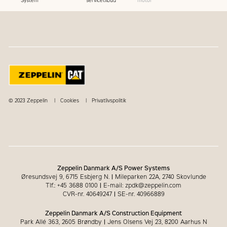
System
servicetilbud
motor
© 2023 Zeppelin
Cookies
Privatlivspolitik
Zeppelin Danmark A/S Power Systems
Øresundsvej 9, 6715 Esbjerg N.
|
Mileparken 22A, 2740 Skovlunde
Tlf.: +45 3688 0100
|
E-mail: zpdk@zeppelin.com
CVR-nr. 40649247
|
SE-nr. 40966889
Zeppelin Danmark A/S Construction Equipment
Park Allé 363, 2605 Brøndby
|
Jens Olsens Vej 23, 8200 Aarhus N