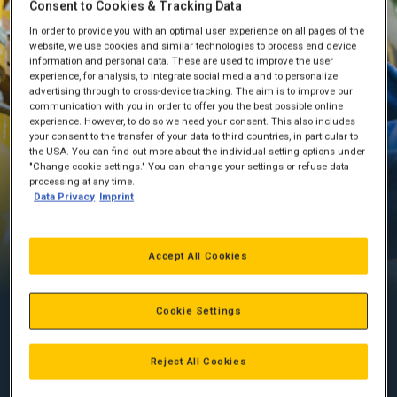
Consent to Cookies & Tracking Data
In order to provide you with an optimal user experience on all pages of the
website, we use cookies and similar technologies to process end device
information and personal data. These are used to improve the user
experience, for analysis, to integrate social media and to personalize
advertising through to cross-device tracking. The aim is to improve our
communication with you in order to offer you the best possible online
experience. However, to do so we need your consent. This also includes
your consent to the transfer of your data to third countries, in particular to
the USA. You can find out more about the individual setting options under
"Change cookie settings." You can change your settings or refuse data
Tilstandsvurdering af din motor
processing at any time.
Data Privacy
Imprint
Inspektioner inklusive yderligere
vedligeholdelsestjenester
Personaliseret aftale
Accept All Cookies
Cookie Settings
TILSTANDSVURDERING AF CAT-MOTORER
Reject All Cookies
Du har brug for altid at kunne stole på din motor. Nedetid er
ikke en mulighed. Det er det, der gør forebyggende