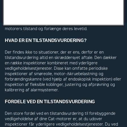
vedligeholdelse af Cat-skibsmotorer så vigtig. En
tilstandsvurdering er en pakke med forebyggende
vedligeholdelse. Omkostningerne er aftalt på forhånd. Aftalen
giver dig den ekstra sikkerhed, som du har brug for.
Servicepakken er designet med det formål at kontrollere dine
motorers tilstand og forlænge deres levetid.
HVAD ER EN TILSTANDSVURDERING?
Der findes ikke to situationer, der er ens, derfor er en
tilstandsvurdering altid en skræddersyet aftale. Den dækker
en række inspektioner kombineret med yderligere
vedligeholdelsestjenester. Disse kan omfatte periodiske
inspektioner af smøreolie, motor-/skruebelastning og
forbrændingskamre (ved hjælp af endoskopisk inspektion) eller
inspektion af fleksible koblinger, justering og afprøvning og
kalibrering af alarmsystemer.
FORDELE VED EN TILSTANDSVURDERING
Den store fordel ved en tilstandsvurdering til forebyggende
vedligeholdelse af dine Cat-motorer er, at du udover
inspektioner får yderligere vedligeholdelsestjenester. Du ved