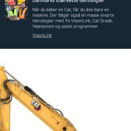
Danmarks stærkeste teknologier
Når du køber en Cat, får du ikke bare en
maskine. Der følger også en masse smarte
teknologier med. Fx VisionLink, Cat Grade,
Vejesystem og assist programmer
VisionLink