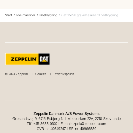
Start
Nye maskiner
Nedbrydning
Cat 352SB gravemaskine til nedbrydning
© 2023 Zeppelin
Cookies
Privatlivspolitik
Zeppelin Danmark A/S Power Systems
Øresundsvej 9, 6715 Esbjerg N.
|
Mileparken 22A, 2740 Skovlunde
Tlf.: +45 3688 0100
|
E-mail: zpdk@zeppelin.com
CVR-nr. 40649247
|
SE-nr. 40966889