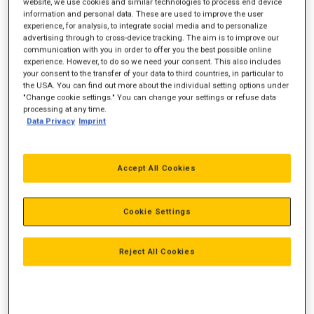
website, we use cookies and similar technologies to process end device
information and personal data. These are used to improve the user
experience, for analysis, to integrate social media and to personalize
advertising through to cross-device tracking. The aim is to improve our
Motorydelse
445 hk
communication with you in order to offer you the best possible online
experience. However, to do so we need your consent. This also includes
Vægt
55.000 kg
your consent to the transfer of your data to third countries, in particular to
the USA. You can find out more about the individual setting options under
Max pin højde
12,85 m
"Change cookie settings." You can change your settings or refuse data
processing at any time.
Data Privacy
Imprint
Accept All Cookies
Cookie Settings
Reject All Cookies