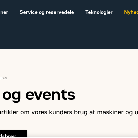
iner
Service og reservedele
Teknologier
Nyhed
Salgs- og
Cat® maskiner til landbrug
leveringsbetingelser
vents
Construction
Equipment
 og events
Vores historie
Sales and delivery
terms - Construction
 artikler om vores kunders brug af maskiner og 
edsbrev