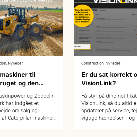
tion, Nyheder
Construction, Nyheder
maskiner til
Er du sat korrekt o
bruget og den
VisionLink?
ne sektor
skinpower og Zeppelin
Få styr på dine notifikat
k har indgået et
VisionLink, så du altid e
ejde om salg og
opdateret på service, fej
 af Caterpillar-maskiner.
vigtige hændelser – og
arbejde mere proaktivt
drift og vedligehold.