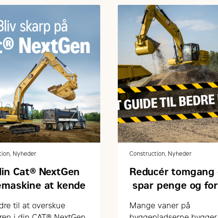
tion, Nyheder
Construction, Nyheder
din Cat® NextGen
Reducér tomgang 
emaskine at kende
spar penge og fo
levetiden
dre til at overskue
Mange vaner på
ren i din CAT® NextGen
byggepladserne bygger