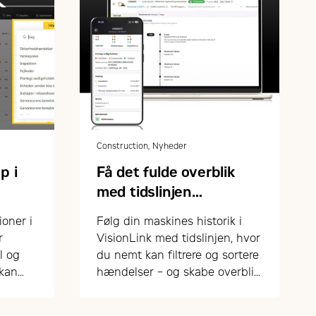
Construction, Nyheder
p i
Få det fulde overblik
med tidslinjen
i VisionLink
ioner i
Følg din maskines historik i
r
VisionLink med tidslinjen, hvor
l og
du nemt kan filtrere og sortere
 kan
hændelser – og skabe overblik
 med
over drift og vedligehold.