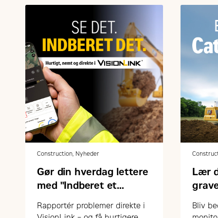
Construction, Nyheder
Construc
Gør din hverdag lettere
Lær 
med "Indberet et
grav
problem" i VisionLink
Rapportér problemer direkte i
Bliv be
VisionLink – og få hurtigere
monito