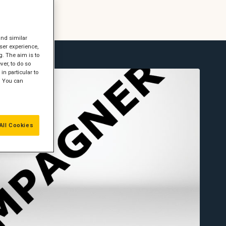
and similar
ser experience,
g. The aim is to
er, to do so
in particular to
" You can
All Cookies