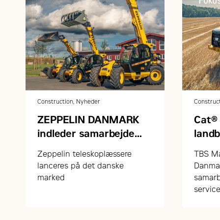
Construction, Nyheder
Construc
ZEPPELIN DANMARK
Cat® 
indleder samarbejde
land
med FARESIN om
grøn
Zeppelin teleskoplæssere
TBS Ma
teleskoplæssere
lanceres på det danske
Danmar
marked
samarb
service