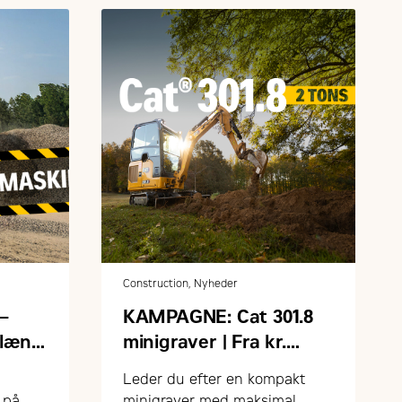
Construction, Nyheder
–
KAMPAGNE: Cat 301.8
rlæng
minigraver | Fra kr.
230.000,- ex. moms og
Leder du efter en kompakt
udstyr
 på
minigraver med maksimal