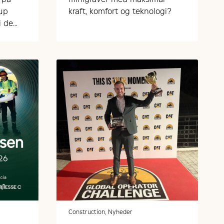
fup
kraft, komfort og teknologi?
i de
m
d på
Construction, Nyheder