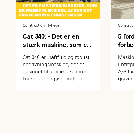
Construction, Nyheder
Construc
Cat 340: - Det er en
5 for
stærk maskine, som er
forbe
meget fleksibel
Cat 
Cat 340 er kraftfuld og robust
Maskin
nedrivningsmaskine, der er
Entrep
designet til at imødekomme
A/S fo
krævende opgaver inden for
gravem
nedrivning. Maskinen
kombinerer høj ydeevne,
effektivitet og moderne
teknologi for at levere optimale
resultater i en række
forskellige arbejdsforhold. Og
ikke mindst en velindrettet