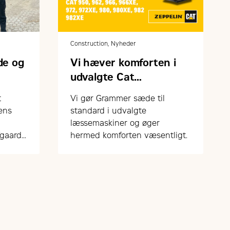
Construction, Nyheder
de og
Vi hæver komforten i
udvalgte Cat
gummihjulslæssere
t
Vi gør Grammer sæde til
rens
standard i udvalgte
læssemaskiner og øger
fgaard
hermed komforten væsentligt.