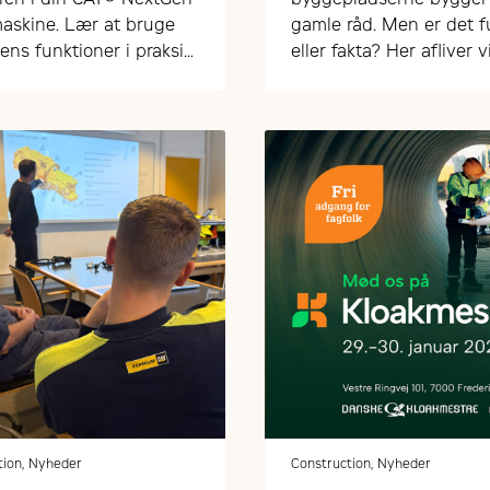
askine. Lær at bruge
gamle råd. Men er det 
ens funktioner i praksis
eller fakta? Her afliver v
og effektivt.
mest udbredte myter o
tomgang, opstart og sli
maskinerne
tion, Nyheder
Construction, Nyheder