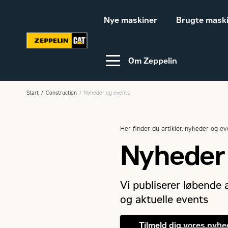
Nye maskiner
Brugte mask
Om Zeppelin
Start
Construction
Nyheder og events
Video-guides
Webinar
Her finder du artikler, nyheder og e
Nyheder
Bæredygtighed
Karriere hos Zeppelin
Ledige jobs
Vi publiserer løbende
og aktuelle events
Tilmeld dig vores nyh