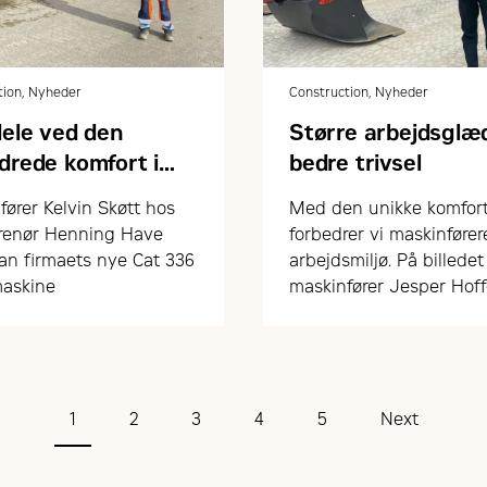
tion, Nyheder
Construction, Nyheder
dele ved den
Større arbejdsglæ
drede komfort i
bedre trivsel
gravemaskinerne
fører Kelvin Skøtt hos
Med den unikke komfor
renør Henning Have
forbedrer vi maskinføre
ran firmaets nye Cat 336
arbejdsmiljø. På billedet
askine
maskinfører Jesper Hof
fra MT Højgaard
1
2
3
4
5
Next