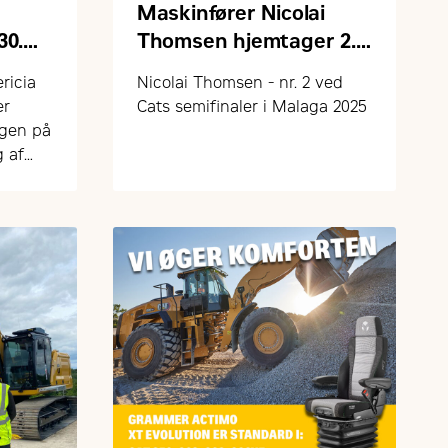
Maskinfører Nicolai
30.
Thomsen hjemtager 2.
pladsen
ricia
Nicolai Thomsen - nr. 2 ved
er
Cats semifinaler i Malaga 2025
igen på
g af
kloak-
en