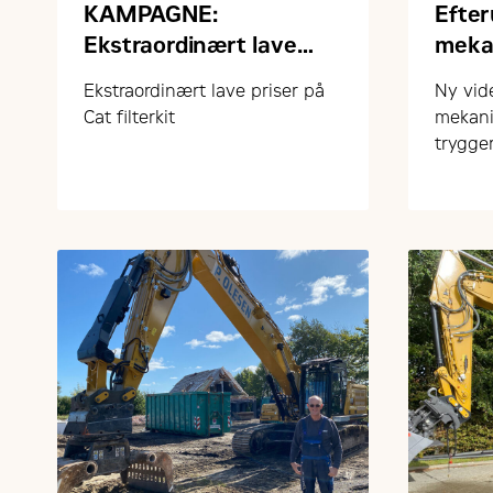
KAMPAGNE:
Efte
Ekstraordinært lave
meka
priser på Cat filterkits +
mere 
Ekstraordinært lave priser på
Ny vid
stærke priser på andre
som 
Cat filterkit
mekani
reservedele
trygge