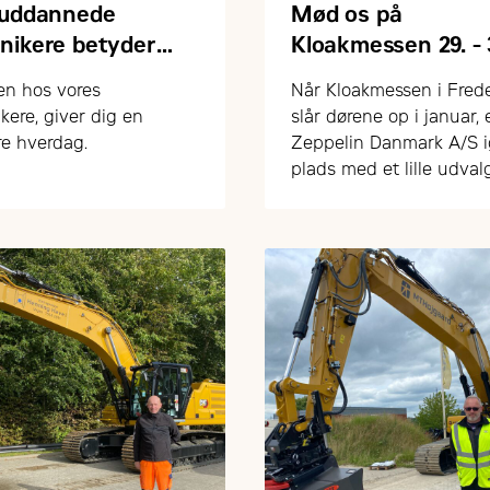
ruddannede
Mød os på
nikere betyder
Kloakmessen 29. - 
tryghed for dig
januar 2026
en hos vores
Når Kloakmessen i Frede
kunde
kere, giver dig en
slår dørene op i januar, 
re hverdag.
Zeppelin Danmark A/S 
plads med et lille udval
Cat-maskiner målrettet 
og entreprenørbranch