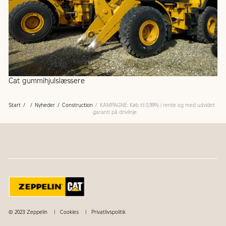
Cat gummihjulslæssere
Start
Nyheder
Construction
KAMPAGNE: Køb til 0,99% i rente og med udvidet
garanti på drivlinje
© 2023 Zeppelin
Cookies
Privatlivspolitik