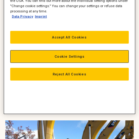
the USA. You can find out more about the individual setting options under
"Change cookie settings." You can change your settings or refuse data
processing at any time.
Kampagnen gælder for Cat gravemaskiner fra 313 til 335 og
Data Privacy
Imprint
Cat gummihjulslæssere fra 950 til 982.
Finansiel leasing til 0,99% i rente. UDVIDET garanti på drivlinje.
Accept All Cookies
Gælder for ovennævnte maskiner leveret inden udgangen af
2017.
For gravemaskinerne gælder udvidet garanti på drivlinje 3
Cookie Settings
år eller 6.000 timer, eller hvad der måtte komme først.
For hjullæsserne gælder udvidet garanti på drivlinje 3 år
eller 5.000 timer, eller hvad der måtte komme først.
Reject All Cookies
Udvidet garanti er under forudsætning af, at du som minimum
har tegnet en Level 4 serviceaftale med Pon Equipment A/S.
Med forbehold for trykfejl og renteændringer. 0,99% i rente
kræver endelig kreditgodkendelse.