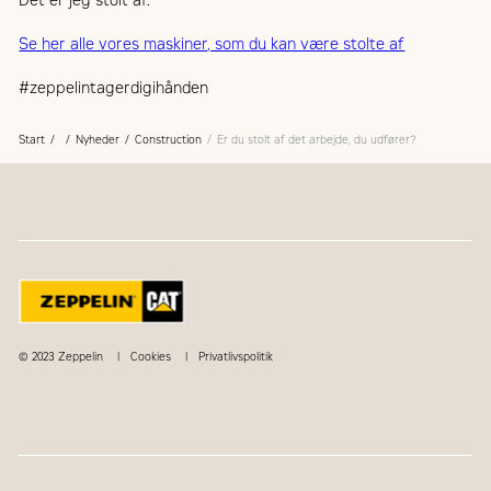
Det er jeg stolt af.
Se her alle vores maskiner, som du kan være stolte af
#zeppelintagerdigihånden
Start
Nyheder
Construction
Er du stolt af det arbejde, du udfører?
© 2023 Zeppelin
Cookies
Privatlivspolitik