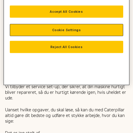
Vi ønsker alle at gøre vores bedste. Når dagen er omme, vil vi
gerne se, hvad vi har opnået og sige:
Accept All Cookies
“Det er jeg stolt af.”
Cookie Settings
Vi ved, at de kunder, der køber Caterpillar maskiner også
gerne vil udføre et arbejde, de kan være stolte af. Uanset om
de kører med en Cat læssemaskine, gravemaskine, minigraver,
Reject All Cookies
minilæsser, dozer eller dumper.
Vi leverer højteknologiske maskiner, hvor alle modeller tilbyder
kunden den størst mulige sikkerhed og den bedste komfort.
Dertil særdeles lavt brændstofforbrug og høj driftssikkerhed.
Vi tilbyder et service set-up, der sikrer, at din maskine hurtigt
bliver repareret, så du er hurtigt kørende igen, hvis uheldet er
ude.
Uanset hvilke opgaver, du skal løse, så kan du med Caterpillar
altid gøre dit bedste og udføre et stykke arbejde, hvor du kan
sige: