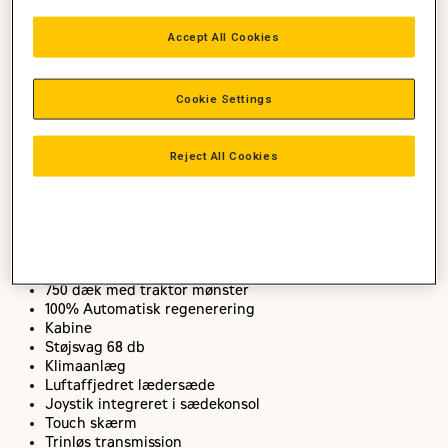
De næste 2 måneder turnerer vi rundt med vores Cat 930M
blandt udvalgte maskinstationer i Danmark. Følg med på
Accept All Cookies
turen. Tag et billede af maskinen, når du ser den. Læg
billederne på facebook med
hashtag
#
tourdemaskinstation
eller
#
cat930m
og vind
Cookie Settings
powerbanks og kasketter fra Cat.
Maskinfakta Cat 930M på tur:
Reject All Cookies
Arbejdsvægt 14 t
Motor Cat C7.1 165 hk
Hastighed 40 km/t
Integreret vejesystem
750 dæk med traktor mønster
100% Automatisk regenerering
Kabine
Støjsvag 68 db
Klimaanlæg
Luftaffjedret lædersæde
Joystik integreret i sædekonsol
Touch skærm
Trinløs transmission