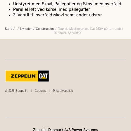
Udstyret med Skovl, Pallegafler og Skovl med overfald
Parallel løft ved kørsel med pallegafler
3. Ventil til overfaldsskovl samt andet udstyr
Start
Nyheder
Construction
Tour de Maskinstation. Cat 930M på tur rundt i
Danmark. SE VIDEO
© 2023 Zeppelin
Cookies
Privatlivspolitik
Zeppelin Danmark A/S Power Systems