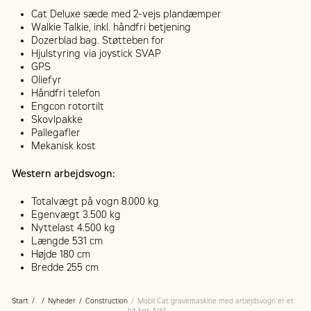
Cat Deluxe sæde med 2-vejs plandæmper
Walkie Talkie, inkl. håndfri betjening
Dozerblad bag. Støtteben for
Hjulstyring via joystick SVAP
GPS
Oliefyr
Håndfri telefon
Engcon rotortilt
Skovlpakke
Pallegafler
Mekanisk kost
Western arbejdsvogn:
Totalvægt på vogn 8.000 kg
Egenvægt 3.500 kg
Nyttelast 4.500 kg
Længde 531 cm
Højde 180 cm
Bredde 255 cm
Start
Nyheder
Construction
Mobil Cat gravemaskine med arbejdsvogn er et
hit hos Arkil