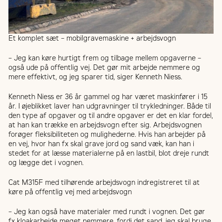
Et komplet sæt – mobilgravemaskine + arbejdsvogn
– Jeg kan køre hurtigt frem og tilbage mellem opgaverne –
også ude på offentlig vej. Det gør mit arbejde nemmere og
mere effektivt, og jeg sparer tid, siger Kenneth Niess.
Kenneth Niess er 36 år gammel og har været maskinfører i 15
år. I øjeblikket laver han udgravninger til trykledninger. Både til
den type af opgaver og til andre opgaver er det en klar fordel,
at han kan trække en arbejdsvogn efter sig. Arbejdsvognen
forøger fleksibiliteten og mulighederne. Hvis han arbejder på
en vej, hvor han fx skal grave jord og sand væk, kan han i
stedet for at læsse materialerne på en lastbil, blot dreje rundt
og lægge det i vognen.
Cat M315F med tilhørende arbejdsvogn indregistreret til at
køre på offentlig vej med arbejdsvogn
– Jeg kan også have materialer med rundt i vognen. Det gør
fx kloakarbejde meget nemmere, fordi det sand, jeg skal bruge