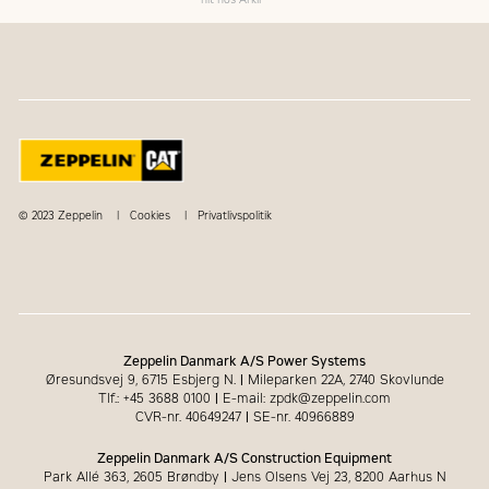
© 2023 Zeppelin
Cookies
Privatlivspolitik
Zeppelin Danmark A/S Power Systems
Øresundsvej 9, 6715 Esbjerg N.
|
Mileparken 22A, 2740 Skovlunde
Tlf.: +45 3688 0100
|
E-mail: zpdk@zeppelin.com
CVR-nr. 40649247
|
SE-nr. 40966889
Zeppelin Danmark A/S Construction Equipment
Park Allé 363, 2605 Brøndby
|
Jens Olsens Vej 23, 8200 Aarhus N