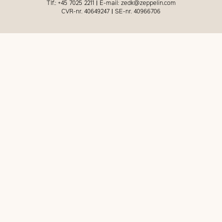
Tlf.: +45 7025 2211
|
E-mail: zedk@zeppelin.com
CVR-nr. 40649247
|
SE-nr. 40966706