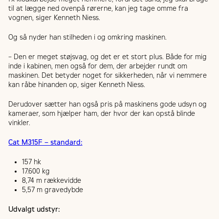
til at lægge ned ovenpå rørerne, kan jeg tage omme fra
vognen, siger Kenneth Niess.
Og så nyder han stilheden i og omkring maskinen.
– Den er meget støjsvag, og det er et stort plus. Både for mig
inde i kabinen, men også for dem, der arbejder rundt om
maskinen. Det betyder noget for sikkerheden, når vi nemmere
kan råbe hinanden op, siger Kenneth Niess.
Derudover sætter han også pris på maskinens gode udsyn og
kameraer, som hjælper ham, der hvor der kan opstå blinde
vinkler.
Cat M315F – standard:
157 hk
17.600 kg
8,74 m rækkevidde
5,57 m gravedybde
Udvalgt udstyr: