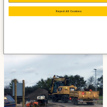
Reject All Cookies
Tæt på byen Smidstrup møder vi maskinfører Kenneth Niess,
som kommer kørende i sit nye vogntog ude fra landevejen og
ind på pladsen med byggegrunde. Her stopper han op til en
snak om, hvad det betyder i hans dagligdag, at han har
gravemaskine og vogn med på samme tid.