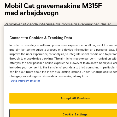
Mobil Cat gravemaskine M315F
med arbejdsvogn
Vi oplever stigende interesse for mobile gravemaskiner, der er
indregistrede til at køre på offentlig vej med arbejdsvogn.
Consent to Cookies & Tracking Data
Fornylig leverede vi således en samlet løsning bestående af en
ny Cat M315F mobil gravemaskine med tilhørende arbejdsvogn
In order to provide you with an optimal user experience on all pages of the webs
til entreprenørfirmaet Arkil, som ser helt klare og effektive
and similar technologies to process end device information and personal data. 
improve the user experience, for analysis, to integrate social media and to perso
fordele i denne maskinløsning. Se video
through to cross-device tracking. The aim is to improve our communication with
offer you the best possible online experience. However, to do so we need your co
includes your consent to the transfer of your data to third countries, in particula
can find out more about the individual setting options under "Change cookie set
change your settings or refuse data processing at any time.
Data Privacy
Imprint
Accept All Cookies
Cookie Settings