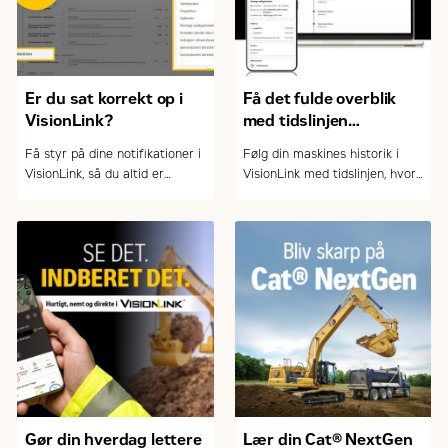
Er du sat korrekt op i
Få det fulde overblik
VisionLink?
med tidslinjen
i VisionLink
Få styr på dine notifikationer i
Følg din maskines historik i
VisionLink, så du altid er
VisionLink med tidslinjen, hvor
opdateret på service, fejl og
du nemt kan filtrere og sortere
vigtige hændelser – og kan
hændelser – og skabe overblik
arbejde mere proaktivt med
over drift og vedligehold.
drift og vedligehold.
Gør din hverdag lettere
Lær din Cat® NextGen