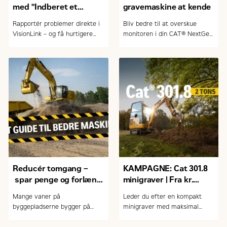
med "Indberet et
gravemaskine at kende
problem" i VisionLink
Rapportér problemer direkte i
Bliv bedre til at overskue
VisionLink – og få hurtigere
monitoren i din CAT® NextGen
service, bedre planlægning og
gravemaskine. Lær at bruge
mindre nedetid.
maskinens funktioner i praksis
– nemt og effektivt.
Reducér tomgang –
KAMPAGNE: Cat 301.8
spar penge og forlæng
minigraver | Fra kr.
levetiden
230.000,- ex. moms og
Mange vaner på
Leder du efter en kompakt
udstyr
byggepladserne bygger på
minigraver med maksimal
gamle råd. Men er det fup eller
kraft, komfort og teknologi?
fakta? Her afliver vi de mest