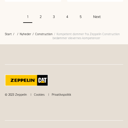
maskinfører Jesper Hoffgaard
hermed komforten væsentligt.
fra MT Højgaard
1
2
3
4
5
Next
Start
Nyheder
Construction
Kompetent dommer fra Zeppelin Construction
bedømmer elevernes kompetencer
© 2023 Zeppelin
Cookies
Privatlivspolitik