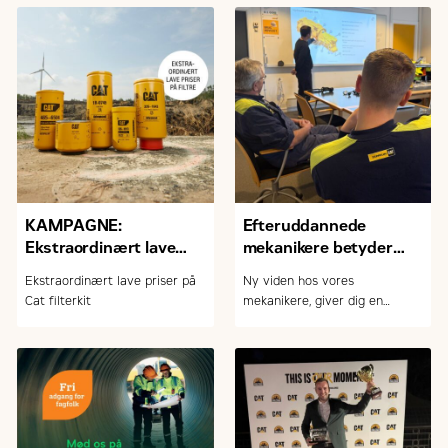
udbredte myter om tomgang,
opstart og slid på maskinerne
KAMPAGNE:
Efteruddannede
Ekstraordinært lave
mekanikere betyder
priser på Cat filterkits +
mere tryghed for dig
Ekstraordinært lave priser på
Ny viden hos vores
stærke priser på andre
som kunde
Cat filterkit
mekanikere, giver dig en
reservedele
tryggere hverdag.