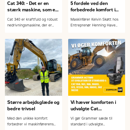
Cat 340: - Det er en
5 fordele ved den
stærk maskine, som er
forbedrede komfort i
meget fleksibel
Cat gravemaskinerne
Cat 340 er kraftfuld og robust
Maskinfører Kelvin Skøtt hos
nedrivningsmaskine, der er
Entreprenør Henning Have
designet til at imødekomme
A/S foran firmaets nye Cat
krævende opgaver inden for
336 gravemaskine
nedrivning. Maskinen
kombinerer høj ydeevne,
effektivitet og moderne
teknologi for at levere
optimale resultater i en række
forskellige arbejdsforhold. Og
ikke mindst en velindrettet
kabine, der sikrer høj komfort
for maskinføreren
Større arbejdsglæde og
Vi hæver komforten i
bedre trivsel
udvalgte Cat
gummihjulslæssere
Med den unikke komfort
Vi gør Grammer sæde til
forbedrer vi maskinførerens
standard i udvalgte
arbejdsmiljø. På billedet
læssemaskiner og øger