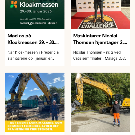
Mød os på
Maskinfører Nicolai
Kloakmessen 29. - 30.
Thomsen hjemtager 2.
januar 2026
pladsen
Når Kloakmessen i Fredericia
Nicolai Thomsen - nr. 2 ved
slår dørene op i januar, er
Cats semifinaler i Malaga 2025
Zeppelin Danmark A/S igen på
plads med et lille udvalg af
Cat-maskiner målrettet kloak-
og entreprenørbranchen