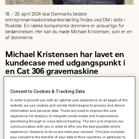
18. – 20. april 2024 skal Danmarks bedste
entreprenørmaskinmekanikerlærling findes ved DM i skills i
Roskilde. En række kompetente dommere er ansvarlige for
bedømmelsen. Her kan du møde Michael Kristensen, som er en
af dommerne.
Michael Kristensen har lavet en
kundecase med udgangspunkt i
en Cat 306 gravemaskine
Michael Kristensen, som til dagligt arbejder som teknisk
supporter hos Zeppelin og selv oprindeligt er uddannet
Consent to Cookies & Tracking Data
entreprenørmaskinmekaniker, vil stå klar med kuglepen og
blok, når lærlingene skal vise deres færdigheder på den
In order to provide you with an optimal user experience on all pages of the
Cat 306 gravemaskine
, som er del af konkurrencen. Michael
website, we use cookies and similar technologies to process end device
Kristensen har over 20 års erfaring med Cat maskiner og
information and personal data. These are used to improve the user
har udarbejdet en “kunde-case”, som deltagerne skal løse.
experience, for analysis, to integrate social media and to personalize
advertising through to cross-device tracking. The aim is to improve our
– Uden at afsløre noget vil kundecasen bestå i, at kunden
communication with you in order to offer you the best possible online
har en maskine, som der er problemer med. Det kan både
experience. However, to do so we need your consent. This also includes
være en justering eller fejlsøgninger. Hvad det præcist er,
your consent to the transfer of your data to third countries, in particular to
kan jeg af gode grunde ikke komme ind på her, men det er