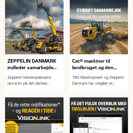
ZEPPELIN DANMARK
Cat® maskiner til
indleder samarbejde
landbruget og den
med FARESIN om
grønne sektor
Zeppelin teleskoplæssere
TBS Maskinpower og Zeppelin
teleskoplæssere
lanceres på det danske
Danmark har indgået et
marked
samarbejde om salg og service
af Caterpillar-maskiner.