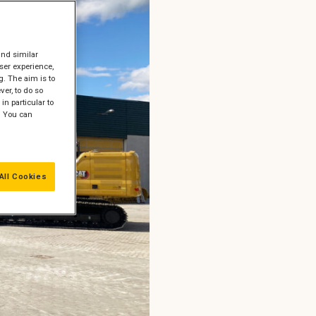
and similar
ser experience,
g. The aim is to
er, to do so
in particular to
" You can
All Cookies