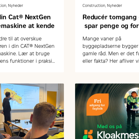
tion, Nyheder
Construction, Nyheder
din Cat® NextGen
Reducér tomgang 
emaskine at kende
spar penge og fo
levetiden
dre til at overskue
Mange vaner på
ren i din CAT® NextGen
byggepladserne bygger
askine. Lær at bruge
gamle råd. Men er det 
ens funktioner i praksis
eller fakta? Her afliver v
og effektivt.
mest udbredte myter o
tomgang, opstart og sli
maskinerne