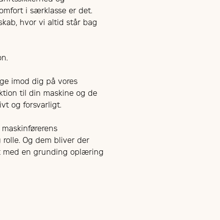
omfort i særklasse er det.
kab, hvor vi altid står bag
on.
tage imod dig på vores
ktion til din maskine og de
vt og forsvarligt.
å maskinførerens
 rolle. Og dem bliver der
igt med en grunding oplæring