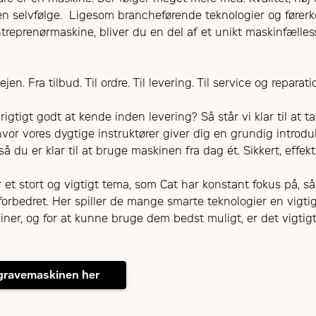
 en selvfølge. Ligesom brancheførende teknologier og førerk
reprenørmaskine, bliver du en del af et unikt maskinfælless
en. Fra tilbud. Til ordre. Til levering. Til service og reparati
igtigt godt at kende inden levering? Så står vi klar til at 
vor vores dygtige instruktører giver dig en grundig introdu
så du er klar til at bruge maskinen fra dag ét. Sikkert, effekti
 et stort og vigtigt tema, som Cat har konstant fokus på, s
forbedret. Her spiller de mange smarte teknologier en vigtig
askiner, og for at kunne bruge dem bedst muligt, er det vigt
gravemaskinen her