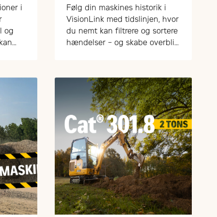
i VisionLink
ioner i
Følg din maskines historik i
r
VisionLink med tidslinjen, hvor
l og
du nemt kan filtrere og sortere
 kan
hændelser – og skabe overblik
 med
over drift og vedligehold.