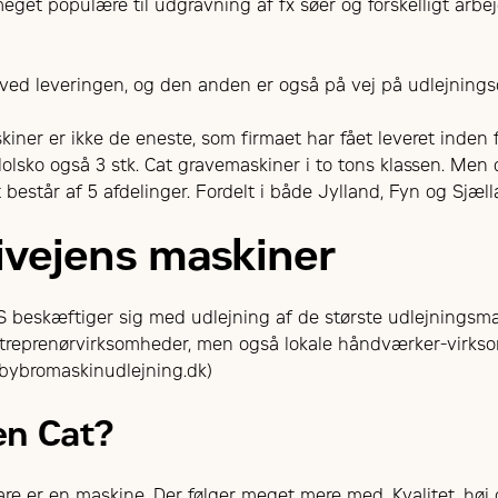
eget populære til udgravning af fx søer og forskelligt arbej
 ved leveringen, og den anden er også på vej på udlejnings
ner er ikke de eneste, som firmaet har fået leveret inden f
lsko også 3 stk. Cat gravemaskiner i to tons klassen. Men
t består af 5 afdelinger. Fordelt i både Jylland, Fyn og Sjæll
ivejens maskiner
 beskæftiger sig med udlejning af de største udlejningsma
treprenørvirksomheder, men også lokale håndværker-virksomh
abybromaskinudlejning.dk)
en Cat?
re er en maskine. Der følger meget mere med. Kvalitet, høj 