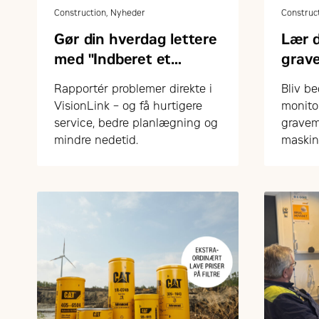
Construction, Nyheder
Construc
Gør din hverdag lettere
Lær 
med "Indberet et
grav
problem" i VisionLink
Rapportér problemer direkte i
Bliv be
VisionLink – og få hurtigere
monito
service, bedre planlægning og
gravem
mindre nedetid.
maskin
– nemt 