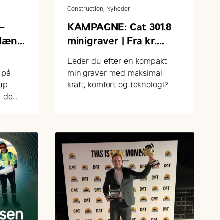
Construction, Nyheder
–
KAMPAGNE: Cat 301.8
rlæng
minigraver | Fra kr.
230.000,- ex. moms og
Leder du efter en kompakt
udstyr
 på
minigraver med maksimal
fup
kraft, komfort og teknologi?
i de
m
d på