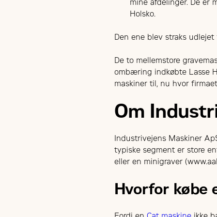
mine afdelinger. De er m
Holsko.
Den ene blev straks udlejet
De to mellemstore gravemaski
ombæring indkøbte Lasse Ho
maskiner til, nu hvor firmae
Om Industr
Industrivejens Maskiner ApS
typiske segment er store en
eller en minigraver (www.a
Hvorfor købe 
Fordi en
Cat maskine
ikke ba