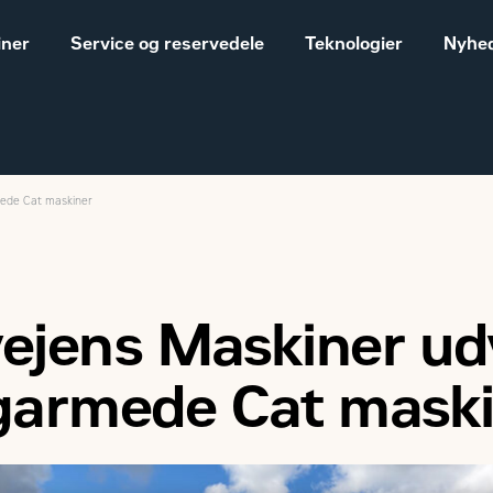
iner
Service og reservedele
Teknologier
Nyhed
mede Cat maskiner
Salgs- og
Cat® maskiner til landbrug
leveringsbetingelser
Construction
Equipment
vejens Maskiner ud
Vores historie
Sales and delivery
garmede Cat maski
terms - Construction