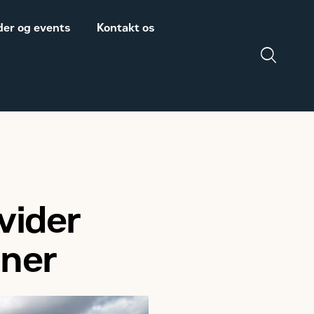
er og events
Kontakt os
Salgs- og
Zeppelin Construction
leveringsbetingelser
er medlem af
Power System
Maskinleverandørerne
vider
DISCLAIMER
VEDRØRENDE TOLD
ner
PÅ MASKINER OG
DELE FRA USA