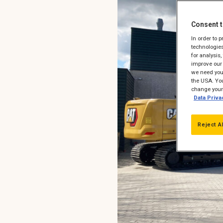
Consent t
In order to 
technologies
for analysis
improve our 
we need your
the USA. You
change your 
Data Priva
Reject A