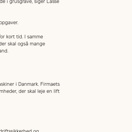
de i grusgrave, siger Lasse
opgaver.
or kort tid. I samme
 der skal også mange
and.
skiner i Danmark. Firmaets
eder, der skal leje en lift
driftssikkerhed og