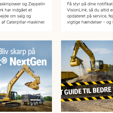
ne sektor
skinpower og Zeppelin
Få styr på dine notifikat
k har indgået et
VisionLink, så du altid e
ejde om salg og
opdateret på service, fej
 af Caterpillar-maskiner.
vigtige hændelser – og
arbejde mere proaktivt
drift og vedligehold.