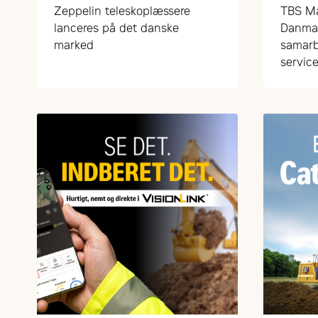
med FARESIN om
grøn
Zeppelin teleskoplæssere
TBS Ma
teleskoplæssere
lanceres på det danske
Danmar
marked
samarb
service