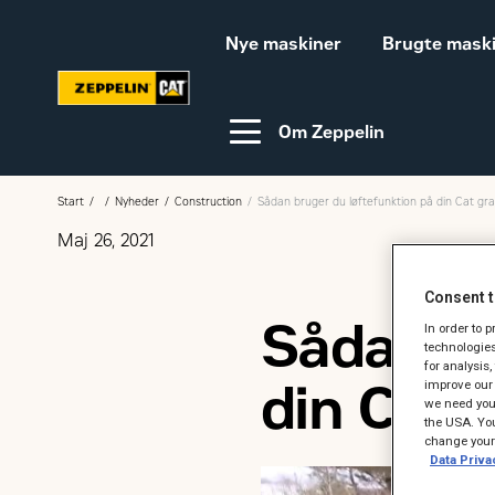
Nye maskiner
Brugte mask
Om Zeppelin
Start
Nyheder
Construction
Sådan bruger du løftefunktion på din Cat g
Maj 26, 2021
Video-guides
Webinar
Consent t
Sådan br
In order to 
Bæredygtighed
Karriere hos Zeppelin
technologies
for analysis
din Cat 
improve our 
Ledige jobs
we need your
the USA. You
change your 
Data Priva