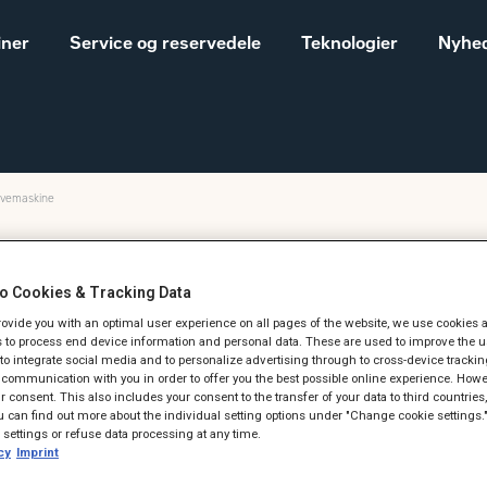
iner
Service og reservedele
Teknologier
Nyhed
ravemaskine
Salgs- og
Cat® maskiner til landbrug
leveringsbetingelser
Construction
o Cookies & Tracking Data
Equipment
uger du løftefunkt
provide you with an optimal user experience on all pages of the website, we use cookies 
Vores historie
 to process end device information and personal data. These are used to improve the u
Sales and delivery
, to integrate social media and to personalize advertising through to cross-device trackin
gravemaskine
communication with you in order to offer you the best possible online experience. Howev
terms - Construction
 consent. This also includes your consent to the transfer of your data to third countries, 
 can find out more about the individual setting options under "Change cookie settings.
settings or refuse data processing at any time.
cy
Imprint