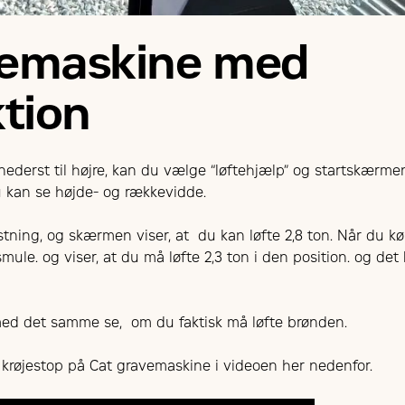
vemaskine med
ktion
ederst til højre, kan du vælge “løftehjælp” og startskærme
Du kan se højde- og rækkevidde.
stning, og skærmen viser, at du kan løfte 2,8 ton. Når du k
 smule. og viser, at du må løfte 2,3 ton i den position. og de
med det samme se, om du faktisk må løfte brønden.
krøjestop på Cat gravemaskine i videoen her nedenfor.