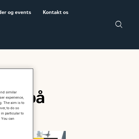
er og events
Kontakt os
Salgs- og
Zeppelin Construction
leveringsbetingelser
er medlem af
Power System
Maskinleverandørerne
ion på
and similar
DISCLAIMER
ser experience,
VEDRØRENDE TOLD
g. The aim is to
er, to do so
PÅ MASKINER OG
in particular to
DELE FRA USA
" You can