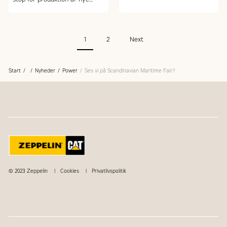
fortsat levere originale MaK-
motorer kan vi hos Zeppelin
reservedele og førsteklasses
Power Systems fortsat både
service på MaK-motorer.
levere reservedele, servicere
1
2
Next
og optimere jeres MaK-
motorer.
Start
Nyheder
Power
Ses vi på Scandinavian Maritime Fair?
© 2023 Zeppelin
Cookies
Privatlivspolitik