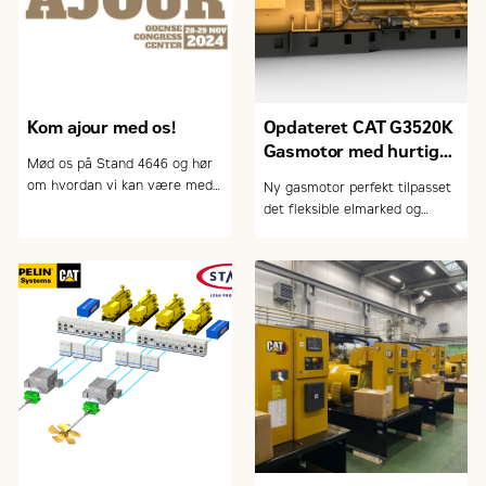
Kom ajour med os!
Opdateret CAT G3520K
Gasmotor med hurtig
Mød os på Stand 4646 og hør
respons
om hvordan vi kan være med
Ny gasmotor perfekt tilpasset
til at sikre din energi. Læs
det fleksible elmarked og
mere …
Energinets system-ydelser.
Hør mere på TRÆFPUNKT 50
på Dansk Fjernvarmes
Landsmøde.