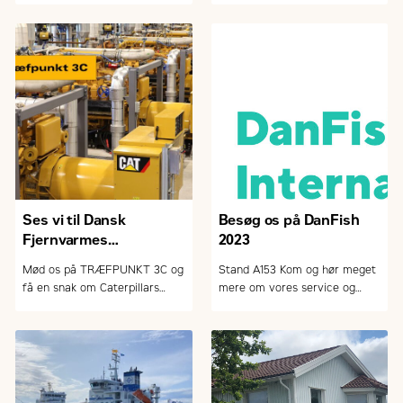
el-løsning fra Caterpillar. Fra
samt vores dygtige teknikere,
venstre Flemming Hjøllund,
der kan forbedre jeres økonomi
Zeppelin Power Systems,
og reducere jeres emissioner.
Michael Brun, Zeppelin Rental
og Anders Thomsen, Zeppelin
Construction
Ses vi til Dansk
Besøg os på DanFish
Fjernvarmes
2023
Landsmøde 2023?
Mød os på TRÆFPUNKT 3C og
Stand A153 Kom og hør meget
få en snak om Caterpillars
mere om vores service og
generatorer og andre
vores udstyr, der passer
produkter til optimering af
perfekt til de barske forhold
energiproduktion.
man oplever inden for fiskeriet.