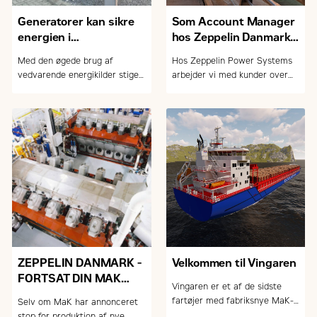
Generatorer kan sikre
Som Account Manager
energien i
hos Zeppelin Danmark
etageejendomme
A/S Power Systems
Med den øgede brug af
Hos Zeppelin Power Systems
kommer man verden
vedvarende energikilder stiger
arbejder vi med kunder over
rundt
risikoen for black-outs. Læs
hele verden. Det resulterer i en
mere om hvordan Zeppelin
del rejser til kunder langt væk
Power Systems kan være med
fra de gængse turistmål.
til at sikre dig stabil strøm.
ZEPPELIN DANMARK -
Velkommen til Vingaren
FORTSAT DIN MAK
Vingaren er et af de sidste
SERVICELEVERANDØR
fartøjer med fabriksnye MaK-
Selv om MaK har annonceret
motor. Men heldigvis kan vi
stop for produktion af nye