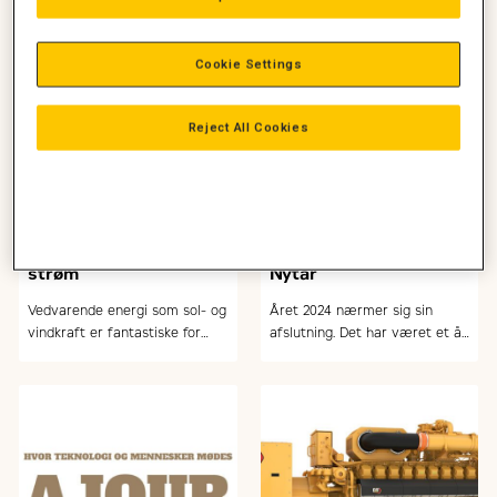
Cookie Settings
Reject All Cookies
BESS sikrer stabil
Glædelig jul og godt
strøm
Nytår
Vedvarende energi som sol- og
Året 2024 nærmer sig sin
vindkraft er fantastiske for
afslutning. Det har været et år
miljøet, men de medfører også
med meget uro rundt omkring
udfordringer for
i verden. Men heldigvis også et
strømforsyningen …
år, hvor vi har kunne hjælpe
masser af kunder med …