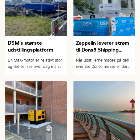
DSM’s største
Zeppelin leverer strøm
udstillingsplatform
til Donsö Shipping
Meet
En MaK-motor er relativt stor
Når udstillerne mødes på den
og det er ikke hver dag man
svenske Donsö messe er der
har lejlighed til at se en live.
brug for masser af strøm.
Når du besøger Donsö messen
Zeppelin Power Systems
har du mulighed for at se en
leverer også denne gang
MaK-motor i fuld størrelse.
strøm til messen.