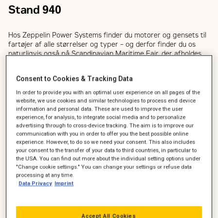
Stand 940
Hos Zeppelin Power Systems finder du motorer og gensets til
fartøjer af alle størrelser og typer – og derfor finder du os
naturligvis også på Scandinavian Maritime Fair, der afholdes
14.-15 maj i Øksnehallen i København.
Consent to Cookies & Tracking Data
Kom forbi stand 940 og få en snak om nyt materiel eller
reservedele til de Caterpillar og MaK-produkter, I allerede har.
In order to provide you with an optimal user experience on all pages of the
Du er også velkommen til at komme forbi og høre nærmere om
website, we use cookies and similar technologies to process end device
information and personal data. These are used to improve the user
hvordan vi kan optimere jeres motorer, så I både får en bedre
experience, for analysis, to integrate social media and to personalize
driftsøkonomi og lavere emissioner.
advertising through to cross-device tracking. The aim is to improve our
communication with you in order to offer you the best possible online
Vi glæder os til at møde dig på stand 940.
experience. However, to do so we need your consent. This also includes
your consent to the transfer of your data to third countries, in particular to
the USA. You can find out more about the individual setting options under
"Change cookie settings." You can change your settings or refuse data
processing at any time.
Læs mere om vores marineprodukter
Data Privacy
Imprint
Accept All Cookies