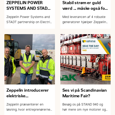
ZEPPELIN POWER
Stabil strøm er guld
SYSTEMS AND STADT
værd ... måske også for
PARTNERSHIP ON
dig?
Zeppelin Power Systems and
Med leverancen af 4 robuste
ELECTRIC
STADT partnership on Electric
generatorer hjælper Zeppelin
PROPULSION
Propulsion Solutions for
Power Systems minefirmaet
SOLUTIONS FOR
Commercial and Naval ships
Crew Corporation med sikker
COMMERCIAL AND
strøm, og bistår dermed i at
NAVAL SHIPS
gøre grønlandsk guldmine
rentabel.
Zeppelin introducerer
Ses vi på Scandinavian
elektriske
Maritime Fair?
infrastrukturløsninger
Zeppelin præsenterer en
Besøg os på STAND 940 og
på E & H
løsning, hvor entreprenørerne
hør mere om nye motorer og
kan få både gravemaskine og
generatorer fra Caterpillar