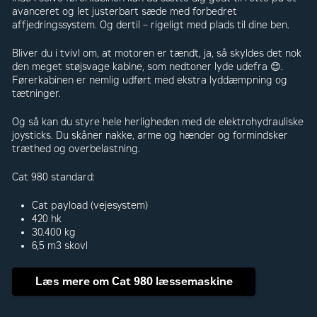
avanceret og let justerbart sæde med forbedret
affjedringssystem. Og dertil – rigeligt med plads til dine ben.
Bliver du i tvivl om, at motoren er tændt, ja, så skyldes det nok
den meget støjsvage kabine, som nedtoner lyde udefra 😊.
Førerkabinen er nemlig udført med ekstra lyddæmpning og
tætninger.
Og så kan du styre hele herligheden med de elektrohydrauliske
joysticks. Du skåner nakke, arme og hænder og formindsker
træthed og overbelastning.
Cat 980 standard:
Cat payload (vejesystem)
420 hk
30.400 kg
6,5 m3 skovl
Læs mere om Cat 980 læssemaskine