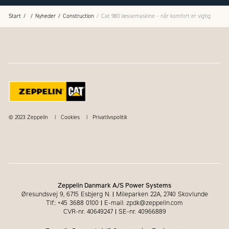
Start
Nyheder
Construction
Cat 980 læssemaskine – når komfort er vigtig
© 2023 Zeppelin
Cookies
Privatlivspolitik
Zeppelin Danmark A/S Power Systems
Øresundsvej 9, 6715 Esbjerg N.
|
Mileparken 22A, 2740 Skovlunde
Tlf.: +45 3688 0100
|
E-mail: zpdk@zeppelin.com
CVR-nr. 40649247
|
SE-nr. 40966889