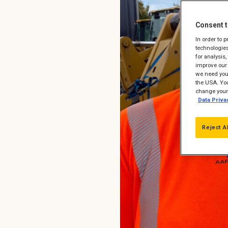
Consent t
In order to 
technologies
for analysis
improve our 
we need your
the USA. You
change your 
Data Priva
Reject A