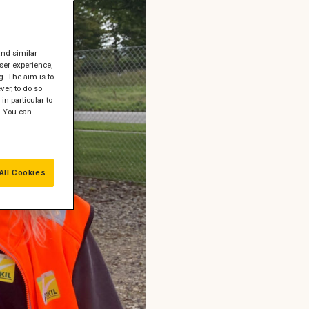
and similar
ser experience,
g. The aim is to
er, to do so
in particular to
" You can
All Cookies