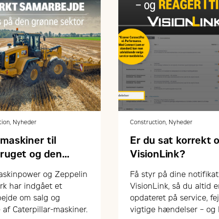
tion, Nyheder
Construction, Nyheder
maskiner til
Er du sat korrekt o
bruget og den
VisionLink?
ne sektor
skinpower og Zeppelin
Få styr på dine notifikat
k har indgået et
VisionLink, så du altid e
ejde om salg og
opdateret på service, fej
 af Caterpillar-maskiner.
vigtige hændelser – og