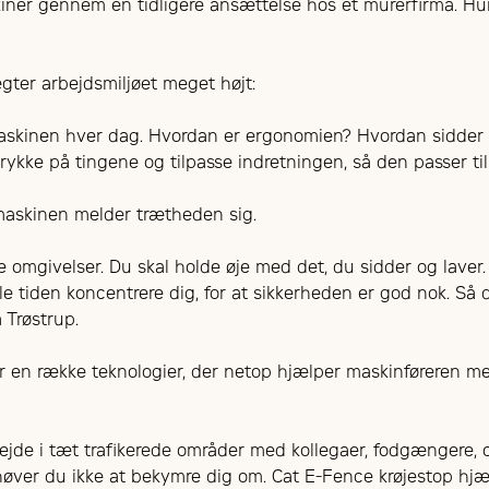
kiner gennem en tidligere ansættelse hos et murerfirma. Hu
ter arbejdsmiljøet meget højt:
maskinen hver dag. Hvordan er ergonomien? Hvordan sidde
 rykke på tingene og tilpasse indretningen, så den passer ti
maskinen melder trætheden sig.
e omgivelser. Du skal holde øje med det, du sidder og laver
 tiden koncentrere dig, for at sikkerheden er god nok. Så d
a Trøstrup.
r en række teknologier, der netop hjælper maskinføreren m
jde i tæt trafikerede områder med kollegaer, fodgængere, cy
øver du ikke at bekymre dig om. Cat E-Fence krøjestop hjæ