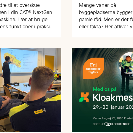
levetiden
dre til at overskue
Mange vaner på
ren i din CAT® NextGen
byggepladserne bygger
askine. Lær at bruge
gamle råd. Men er det 
ens funktioner i praksis
eller fakta? Her afliver v
og effektivt.
mest udbredte myter o
tomgang, opstart og sli
maskinerne