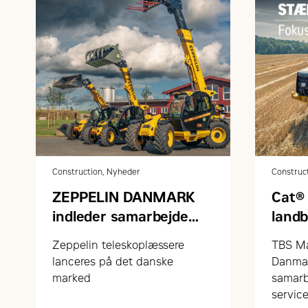
Construction, Nyheder
Construc
ZEPPELIN DANMARK
Cat® 
indleder samarbejde
land
med FARESIN om
grøn
Zeppelin teleskoplæssere
TBS Ma
teleskoplæssere
lanceres på det danske
Danmar
marked
samarb
service