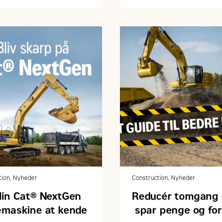
arbejde mere proaktivt
drift og vedligehold.
tion, Nyheder
Construction, Nyheder
din Cat® NextGen
Reducér tomgang 
emaskine at kende
spar penge og fo