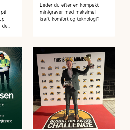
230.000,- ex. moms og
Leder du efter en kompakt
udstyr
 på
minigraver med maksimal
fup
kraft, komfort og teknologi?
i de
m
d på