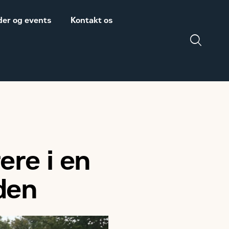
er og events
Kontakt os
Salgs- og
Zeppelin Construction
leveringsbetingelser
er medlem af
Power System
Maskinleverandørerne
ere i en
DISCLAIMER
VEDRØRENDE TOLD
den
PÅ MASKINER OG
DELE FRA USA