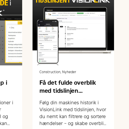
Construction, Nyheder
p i
Få det fulde overblik
med tidslinjen
i VisionLink
ioner i
Følg din maskines historik i
r
VisionLink med tidslinjen, hvor
l og
du nemt kan filtrere og sortere
 kan
hændelser – og skabe overblik