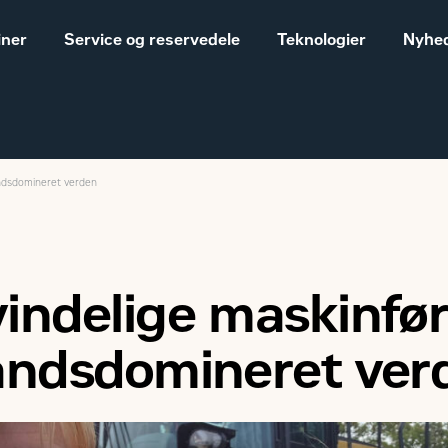
iner
Service og reservedele
Teknologier
Nyhed
andsdomineret verden
Salgs- og
Cat® maskiner til landbrug
leveringsbetingelser
Construction
Equipment
indelige maskinfør
Vores historie
Sales and delivery
andsdomineret ver
terms - Construction