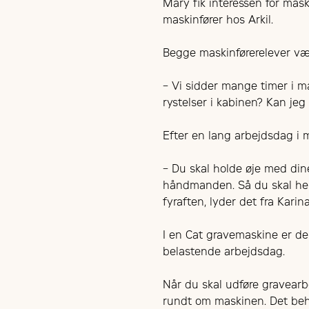
Mary fik interessen for mas
maskinfører hos Arkil.
Begge maskinførerelever væg
– Vi sidder mange timer i 
rystelser i kabinen? Kan jeg
Efter en lang arbejdsdag i 
– Du skal holde øje med din
håndmanden. Så du skal hele
fyraften, lyder det fra Karin
I en Cat gravemaskine er de
belastende arbejdsdag.
Når du skal udføre gravearbe
rundt om maskinen. Det beh