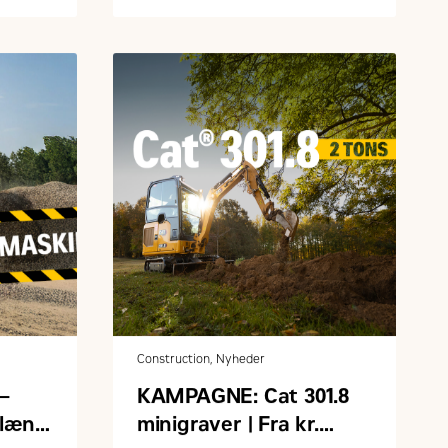
 med
over drift og vedligehold.
Construction, Nyheder
–
KAMPAGNE: Cat 301.8
rlæng
minigraver | Fra kr.