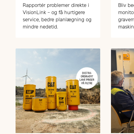
problem" i VisionLink
Rapportér problemer direkte i
Bliv be
VisionLink – og få hurtigere
monito
service, bedre planlægning og
gravem
mindre nedetid.
maskin
– nemt 