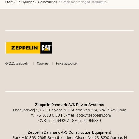
Start
Nyheder
Construction
Gratis montering af product link
© 2023 Zeppelin
Cookies
Privatlivspolitik
Zeppelin Danmark A/S Power Systems
Øresundsvej 9, 6715 Esbjerg N.
|
Mileparken 22A, 2740 Skovlunde
Tlf.: +45 3688 0100
|
E-mail: zpdk@zeppelin.com
CVR-nr. 40649247
|
SE-nr. 40966889
Zeppelin Danmark A/S Construction Equipment
Park Allé 363, 2605 Brøndby
|
Jens Olsens Vej 23, 8200 Aarhus N