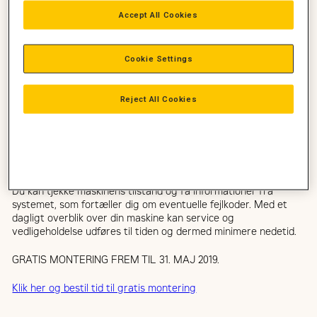
HVORNÅR OG HVORDAN DIN
Accept All Cookies
MASKINE ARBEJDER?
Cookie Settings
Vi monterer GRATIS en PRODUCT LINK ENHED på din maskine.
Product link sender dagligt nyttige informationer fra din
Reject All Cookies
maskine til MY.CAT.COM.
På den måde kan du overvåge din maskine proaktivt. Du vil
altid vide, hvor maskinen befinder sig, og du kan dagligt følge
med i, hvad dine maskiner forbruger.
Du kan tjekke maskinens tilstand og få informationer fra
systemet, som fortæller dig om eventuelle fejlkoder. Med et
dagligt overblik over din maskine kan service og
vedligeholdelse udføres til tiden og dermed minimere nedetid.
GRATIS MONTERING FREM TIL 31. MAJ 2019.
Klik her og bestil tid til gratis montering