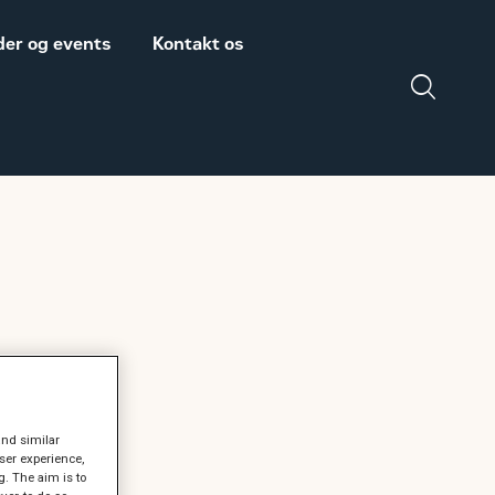
er og events
Kontakt os
Salgs- og
Zeppelin Construction
leveringsbetingelser
er medlem af
Power System
Maskinleverandørerne
DISCLAIMER
VEDRØRENDE TOLD
r på
PÅ MASKINER OG
DELE FRA USA
and similar
ser experience,
g. The aim is to