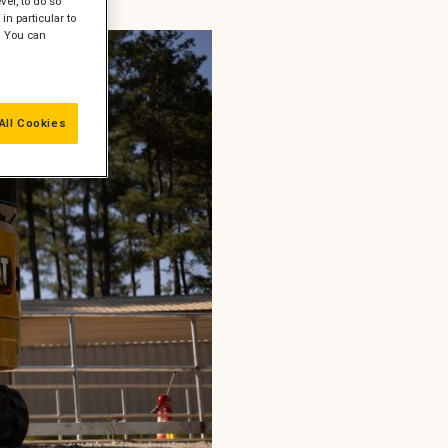
er, to do so
in particular to
" You can
All Cookies