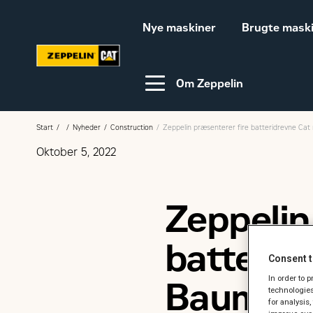
Nye maskiner
Brugte mask
Om Zeppelin
Start
Nyheder
Construction
Zeppelin præsenterer fire batteridrevne Ca
Oktober 5, 2022
Video-guides
Webinar
Zeppelin
Bæredygtighed
Karriere hos Zeppelin
batterid
Ledige jobs
Consent t
In order to 
Bauma
technologies
for analysis