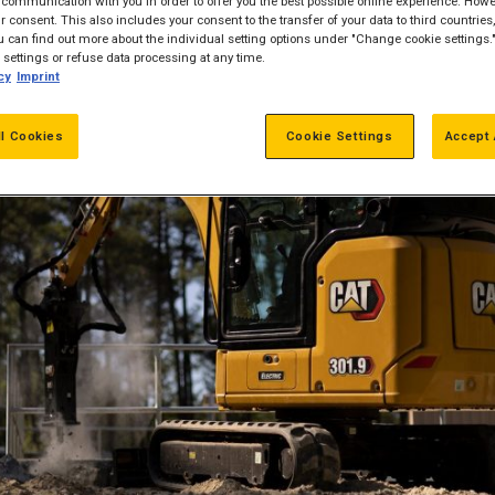
communication with you in order to offer you the best possible online experience. Howev
 consent. This also includes your consent to the transfer of your data to third countries, 
 can find out more about the individual setting options under "Change cookie settings.
settings or refuse data processing at any time.
cy
Imprint
ll Cookies
Cookie Settings
Accept 