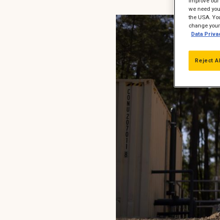
improve our 
we need your
the USA. You
change your 
Data Priva
Reject A