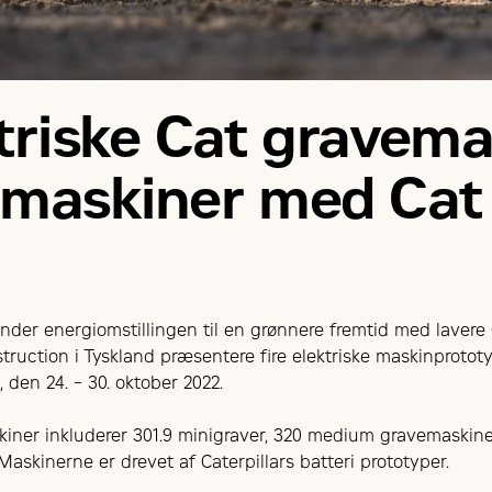
triske Cat gravema
emaskiner med Cat
under energiomstillingen til en grønnere fremtid med lavere 
truction i Tyskland præsentere fire elektriske maskinprototy
 den 24. – 30. oktober 2022.
askiner inkluderer 301.9 minigraver, 320 medium gravemaski
askinerne er drevet af Caterpillars batteri prototyper.