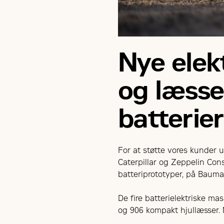
Nye elek
og læss
batterier
For at støtte vores kunder 
Caterpillar og Zeppelin Cons
batteriprototyper, på Bauma,
De fire batterielektriske m
og 906 kompakt hjullæsser. M