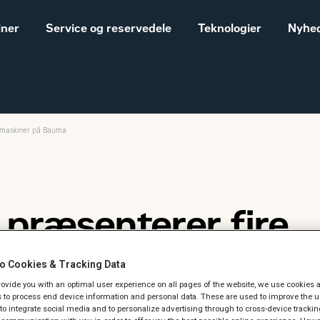
iner
Service og reservedele
Teknologier
Nyhed
t maskiner på Bauma
Salgs- og
Cat® maskiner til landbrug
leveringsbetingelser
Construction
Equipment
 præsenterer fire
Vores historie
Sales and delivery
revne Cat maskine
terms - Construction
o Cookies & Tracking Data
provide you with an optimal user experience on all pages of the website, we use cookies 
 to process end device information and personal data. These are used to improve the u
, to integrate social media and to personalize advertising through to cross-device trackin