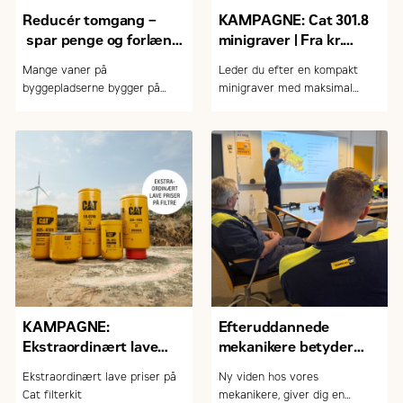
Reducér tomgang –
KAMPAGNE: Cat 301.8
spar penge og forlæng
minigraver | Fra kr.
levetiden
230.000,- ex. moms og
Mange vaner på
Leder du efter en kompakt
udstyr
byggepladserne bygger på
minigraver med maksimal
gamle råd. Men er det fup eller
kraft, komfort og teknologi?
fakta? Her afliver vi de mest
udbredte myter om tomgang,
opstart og slid på maskinerne
KAMPAGNE:
Efteruddannede
Ekstraordinært lave
mekanikere betyder
priser på Cat filterkits +
mere tryghed for dig
Ekstraordinært lave priser på
Ny viden hos vores
stærke priser på andre
som kunde
Cat filterkit
mekanikere, giver dig en