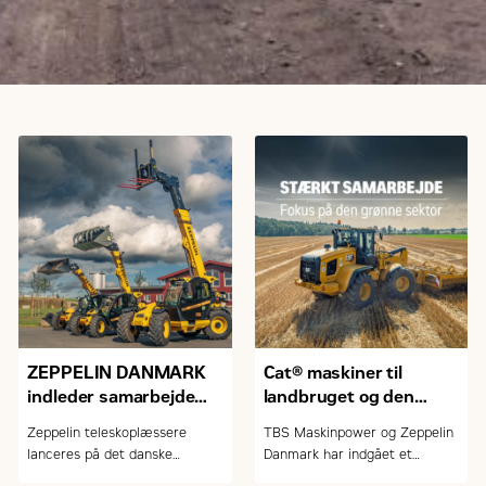
ZEPPELIN DANMARK
Cat® maskiner til
indleder samarbejde
landbruget og den
med FARESIN om
grønne sektor
Zeppelin teleskoplæssere
TBS Maskinpower og Zeppelin
teleskoplæssere
lanceres på det danske
Danmark har indgået et
marked
samarbejde om salg og service