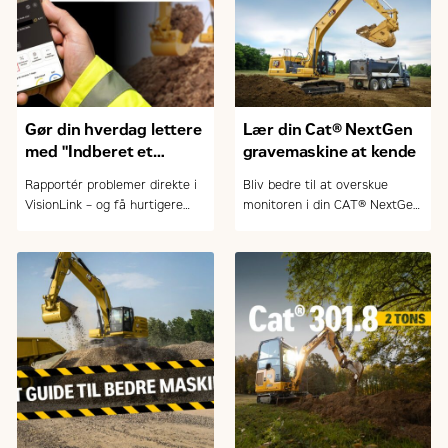
Gør din hverdag lettere
Lær din Cat® NextGen
med "Indberet et
gravemaskine at kende
problem" i VisionLink
Rapportér problemer direkte i
Bliv bedre til at overskue
VisionLink – og få hurtigere
monitoren i din CAT® NextGen
service, bedre planlægning og
gravemaskine. Lær at bruge
mindre nedetid.
maskinens funktioner i praksis
– nemt og effektivt.