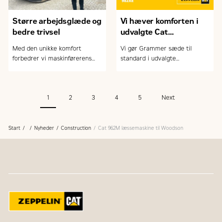
Større arbejdsglæde og
Vi hæver komforten i
bedre trivsel
udvalgte Cat
gummihjulslæssere
Med den unikke komfort
Vi gør Grammer sæde til
forbedrer vi maskinførerens
standard i udvalgte
arbejdsmiljø. På billedet
læssemaskiner og øger
maskinfører Jesper Hoffgaard
hermed komforten væsentligt.
fra MT Højgaard
1
2
3
4
5
Next
Start
Nyheder
Construction
Cat 962M læssemaskine til Woodson