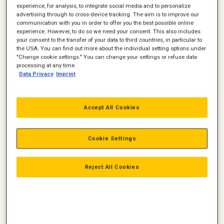
experience, for analysis, to integrate social media and to personalize
Hærdede/tonede ruder
advertising through to cross-device tracking. The aim is to improve our
Klimaanlæg
communication with you in order to offer you the best possible online
Luftsæde med varme
experience. However, to do so we need your consent. This also includes
Multijusterbare armlæn og støtte
your consent to the transfer of your data to third countries, in particular to
Solskærm for og bag-rude
the USA. You can find out more about the individual setting options under
El-justerbare spejle med varme
"Change cookie settings." You can change your settings or refuse data
LED arbejdslys: 4 stk. for kabine, 4 stk. bag kabine og 2 stk.
processing at any time.
i kølegitter
Data Privacy
Imprint
Fuldautomatisk regenerering af partikelfilter under kørsel
Centralsmøring
Accept All Cookies
Større arbejdsglæde og bedre trivsel
Mange af vores teknologier bidrager til, at maskinføreren
Cookie Settings
oplever et mere sikkert og tilfredsstillende arbejdsmiljø. Med
mindre stress og nedslidning.
Det kan du læse mere om her.
Reject All Cookies
Om Woodson
Navnet og virksomheden Woodson
blev etableret i 2001 af
brødrene Morten og Rune Torstein Hansen. Formålet var at
skabe en unik og effektiv virksomhed, som kunne løse opgaver
indenfor biomasse, miljøtræ mv. Der blev fra starten investeret