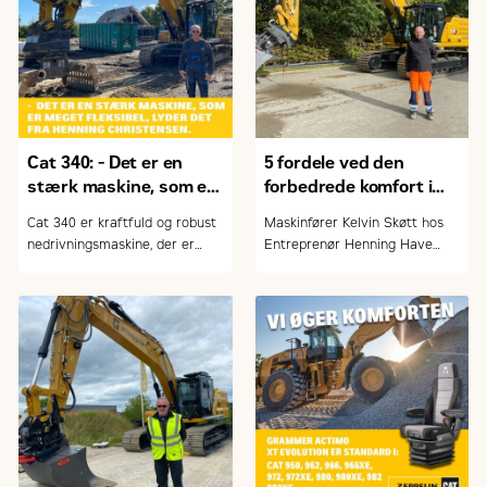
Cat 340: - Det er en
5 fordele ved den
stærk maskine, som er
forbedrede komfort i
meget fleksibel
Cat gravemaskinerne
Cat 340 er kraftfuld og robust
Maskinfører Kelvin Skøtt hos
nedrivningsmaskine, der er
Entreprenør Henning Have
designet til at imødekomme
A/S foran firmaets nye Cat
krævende opgaver inden for
336 gravemaskine
nedrivning. Maskinen
kombinerer høj ydeevne,
effektivitet og moderne
teknologi for at levere
optimale resultater i en række
forskellige arbejdsforhold. Og
ikke mindst en velindrettet
kabine, der sikrer høj komfort
for maskinføreren