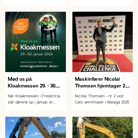
reservedele
tryggere hverdag.
Mød os på
Maskinfører Nicolai
Kloakmessen 29. - 30.
Thomsen hjemtager 2.
januar 2026
pladsen
Når Kloakmessen i Fredericia
Nicolai Thomsen - nr. 2 ved
slår dørene op i januar, er
Cats semifinaler i Malaga 2025
Zeppelin Danmark A/S igen på
plads med et lille udvalg af
Cat-maskiner målrettet kloak-
og entreprenørbranchen