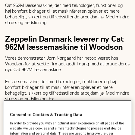
Cat 962M læssemaskine, der med teknologier, funktioner og
høj komfort bidrager til, at maskinføreren oplever et mere
behageligt, sikkert og tilfredsstillende arbejdsmiljø. Med mindre
stress og nedslidning.
Zeppelin Danmark leverer ny Cat
962M læssemaskine til Woodson
Vores demonstratør Jørn Nørgaard har netop været hos
Woodson for at sætte firmaet godt i gang med at bruge deres
nye Cat 962M læssemaskine.
En læssemaskine, der med teknologier, funktioner og høj
komfort bidrager til, at maskinføreren oplever et mere
behageligt, sikkert og tilfredsstillende arbejdsmiljø. Med mindre
stress og nedslidning. Fx:
Cat integreret vægtsystem med dynamisk vejning under
Consent to Cookies & Tracking Data
kørsel.
Læs mere om Cat vejesystem her
Transmission med auto powershift 5 gear frem/3 bak med
In order to provide you with an optimal user experience on all pages of the
intelligent lock-up
website, we use cookies and similar technologies to process end device
information and personal data. These are used to improve the user
Hastigheds-afhængig skovlaffjedring