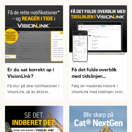
af Caterpillar-maskiner.
Er du sat korrekt op i
Få det fulde overblik
VisionLink?
med tidslinjen
i VisionLink
Få styr på dine notifikationer i
Følg din maskines historik i
VisionLink, så du altid er
VisionLink med tidslinjen, hvor
opdateret på service, fejl og
du nemt kan filtrere og sortere
vigtige hændelser – og kan
hændelser – og skabe overblik
arbejde mere proaktivt med
over drift og vedligehold.
drift og vedligehold.