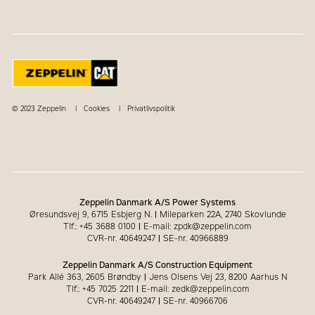
© 2023 Zeppelin
Cookies
Privatlivspolitik
Zeppelin Danmark A/S Power Systems
Øresundsvej 9, 6715 Esbjerg N.
|
Mileparken 22A, 2740 Skovlunde
Tlf.: +45 3688 0100
|
E-mail: zpdk@zeppelin.com
CVR-nr. 40649247
|
SE-nr. 40966889
Zeppelin Danmark A/S Construction Equipment
Park Allé 363, 2605 Brøndby
|
Jens Olsens Vej 23, 8200 Aarhus N
Tlf.: +45 7025 2211
|
E-mail: zedk@zeppelin.com
CVR-nr. 40649247
|
SE-nr. 40966706