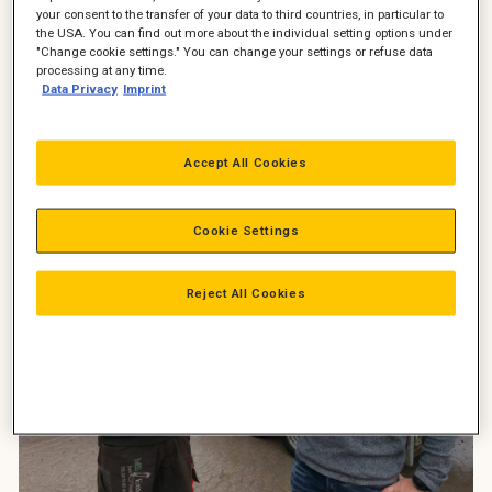
your consent to the transfer of your data to third countries, in particular to
Mathias Sørensen, der ejer MS Entreprenøren, er en
the USA. You can find out more about the individual setting options under
handlekraftig ung mand på 22 år. Og facebook er en del af
"Change cookie settings." You can change your settings or refuse data
hans travle hverdag. Hvilket betød, at han fik øje på en
processing at any time.
attraktiv kampagne på en ny Cat 301.7D. En uge senere kunne
Data Privacy
Imprint
han så køre fra Pon Equipments afdeling i Skejby med sin nye
Cat på traileren.
Accept All Cookies
Cookie Settings
Reject All Cookies