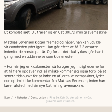
Et komplet sæt. Bil, trailer og en Cat 301.7D mini gravemaskine
Mathias Sørensen kigger fremad og håber, han kan udvikle
virksomheden yderligere. Han går efter at få 2-3 ansatte
indenfor de næste par år. Og for at det skal lykkes, går han i
gang med en uddannelse som kloakmester.
– For når jeg er kloakmester, så forøger jeg mulighederne for
at få flere opgaver ind, så måske kommer jeg også forbi på et
senere tidspunkt for at købe en af jeres læssemaskiner, lyder
den optimistiske kommentar fra Mathias Sørensen, inden han
kører afsted med sin nye Cat mini gravemaskine.
Start
Nyheder
Construction
Ring. Se. Køb. Og der står en ny Cat
gravemaskine i traileren