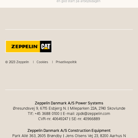
en god start på arbejdsdagen
© 2023 Zeppelin
Cookies
Privatlivspolitik
Zeppelin Danmark A/S Power Systems
Øresundsvej 9, 6715 Esbjerg N.
|
Mileparken 22A, 2740 Skovlunde
Tlf.: +45 3688 0100
|
E-mail: zpdk@zeppelin.com
CVR-nr. 40649247
|
SE-nr. 40966889
Zeppelin Danmark A/S Construction Equipment
Park Allé 363, 2605 Brøndby
|
Jens Olsens Vej 23, 8200 Aarhus N