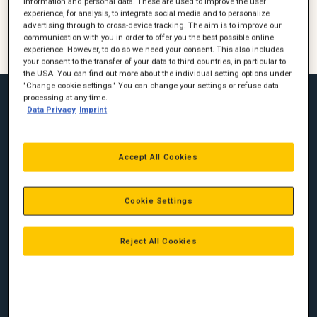
information and personal data. These are used to improve the user
experience, for analysis, to integrate social media and to personalize
advertising through to cross-device tracking. The aim is to improve our
Maskinfører Kurt Jespersen (tv) fra ROP A/S har fået en Cat
communication with you in order to offer you the best possible online
335 gravemaskine med Cat TRS23 og 3 nye skovle fra JST.
experience. However, to do so we need your consent. This also includes
your consent to the transfer of your data to third countries, in particular to
the USA. You can find out more about the individual setting options under
"Change cookie settings." You can change your settings or refuse data
processing at any time.
Maskinfører Kurt Jespersen fra ROP A/S har fået en Cat 335
Data Privacy
Imprint
gravemaskine med Cat TRS23 og 3 nye skovle fra JST. Med
fjernbetjent tænding af arbejdslys og oliefyr, så maskinen er
varm og oplyst, når han møder ind til en ny arbejdsdag.
Maskinen er leveret med en række standardfunktioner såsom
Accept All Cookies
Earthworks, autograde og assist funktioner, som han fik testet
og afprøvet på vores democenter i Skejby af vores
demonstratør Stig Nielsen (th på billedet).
Cookie Settings
💪 Cat 335 standard:
Reject All Cookies
Cat 335 gravemaskinen hæver barren for ydeevne og
brændstofeffektivitet for gravemaskiner i 30 tons klassen.
Med branchens højeste niveau af standard fabriksteknologi, ny
førerkabine med fokus på førerkomfort og produktivitet plus
lavere brændstof- og vedligeholdelsesomkostninger