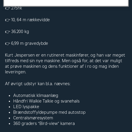
👉 275hk
👉 10, 64 m rækkevidde
👉 36.200 kg
👉 6,99 m gravedybde
Kurt Jespersen er en rutineret maskinfører, og han var meget
tilfreds med sin nye maskine. Men også for, at det var muligt
at prøve maskinen og dens funktioner af i ro og mag inden
leveringen.
Af øvrigt udstyr kan bl.a. nævnes:
Automatisk klimaanlæg
Håndfri Walkie Talkie og svanehals
LED lyspakke
Brændstoffyldepumpe med autostop
Centralsmøresystem
360 graders “Bird-view” kamera