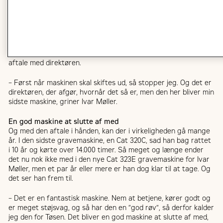
– Jeg har godt nok fået mit efterlønsbevis, men jeg har det jo
fint her hos Dan Jord, så jeg bliver ved noget tid endnu, siger
Ivar Møller.
Hvor længe det så er, kan han ikke sige, for han har lavet en
aftale med direktøren.
– Først når maskinen skal skiftes ud, så stopper jeg. Og det er
direktøren, der afgør, hvornår det så er, men den her bliver min
sidste maskine, griner Ivar Møller.
En god maskine at slutte af med
Og med den aftale i hånden, kan der i virkeligheden gå mange
år. I den sidste gravemaskine, en Cat 320C, sad han bag rattet
i 10 år og kørte over 14.000 timer. Så meget og længe ender
det nu nok ikke med i den nye Cat 323E gravemaskine for Ivar
Møller, men et par år eller mere er han dog klar til at tage. Og
det ser han frem til.
– Det er en fantastisk maskine. Nem at betjene, kører godt og
er meget støjsvag, og så har den en ”god røv”, så derfor kalder
jeg den for Tøsen. Det bliver en god maskine at slutte af med,