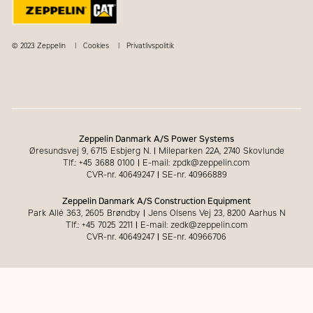
© 2023 Zeppelin
Cookies
Privatlivspolitik
Zeppelin Danmark A/S Power Systems
Øresundsvej 9, 6715 Esbjerg N.
|
Mileparken 22A, 2740 Skovlunde
Tlf.: +45 3688 0100
|
E-mail: zpdk@zeppelin.com
CVR-nr. 40649247
|
SE-nr. 40966889
Zeppelin Danmark A/S Construction Equipment
Park Allé 363, 2605 Brøndby
|
Jens Olsens Vej 23, 8200 Aarhus N
Tlf.: +45 7025 2211
|
E-mail: zedk@zeppelin.com
CVR-nr. 40649247
|
SE-nr. 40966706