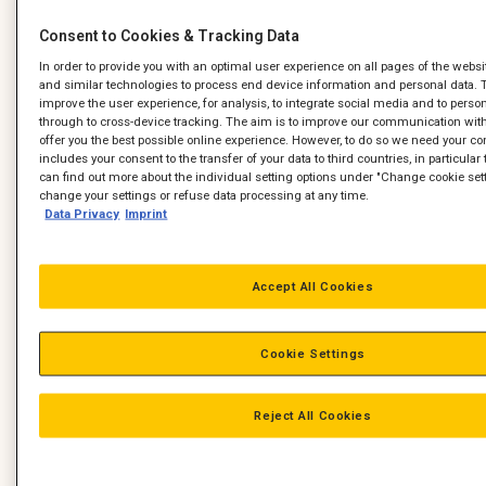
Consent to Cookies & Tracking Data
In order to provide you with an optimal user experience on all pages of the webs
and similar technologies to process end device information and personal data. 
improve the user experience, for analysis, to integrate social media and to perso
through to cross-device tracking. The aim is to improve our communication with
offer you the best possible online experience. However, to do so we need your co
includes your consent to the transfer of your data to third countries, in particula
can find out more about the individual setting options under "Change cookie set
change your settings or refuse data processing at any time.
Data Privacy
Imprint
Accept All Cookies
Cookie Settings
Reject All Cookies
Ivar Møller, som er maskinfører hos Dan Jord, er fyldt 60, men
har ingen planer om at gå på efterløn. Særligt ikke efter, at
han netop har fået en helt ny
Cat 323E
gravemaskine.