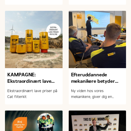
gamle råd. Men er det fup eller
kraft, komfort og teknologi?
fakta? Her afliver vi de mest
udbredte myter om tomgang,
opstart og slid på maskinerne
KAMPAGNE:
Efteruddannede
Ekstraordinært lave
mekanikere betyder
priser på Cat filterkits +
mere tryghed for dig
Ekstraordinært lave priser på
Ny viden hos vores
stærke priser på andre
som kunde
Cat filterkit
mekanikere, giver dig en
reservedele
tryggere hverdag.