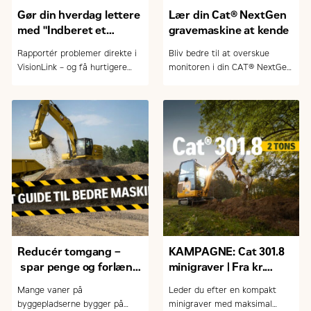
Gør din hverdag lettere
Lær din Cat® NextGen
med "Indberet et
gravemaskine at kende
problem" i VisionLink
Rapportér problemer direkte i
Bliv bedre til at overskue
VisionLink – og få hurtigere
monitoren i din CAT® NextGen
service, bedre planlægning og
gravemaskine. Lær at bruge
mindre nedetid.
maskinens funktioner i praksis
– nemt og effektivt.
Reducér tomgang –
KAMPAGNE: Cat 301.8
spar penge og forlæng
minigraver | Fra kr.
levetiden
230.000,- ex. moms og
Mange vaner på
Leder du efter en kompakt
udstyr
byggepladserne bygger på
minigraver med maksimal