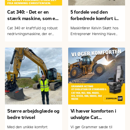
Cat 340: - Det er en
5 fordele ved den
stærk maskine, som er
forbedrede komfort i
meget fleksibel
Cat gravemaskinerne
Cat 340 er kraftfuld og robust
Maskinfører Kelvin Skøtt hos
nedrivningsmaskine, der er
Entreprenør Henning Have
designet til at imødekomme
A/S foran firmaets nye Cat
krævende opgaver inden for
336 gravemaskine
nedrivning. Maskinen
kombinerer høj ydeevne,
effektivitet og moderne
teknologi for at levere
optimale resultater i en række
forskellige arbejdsforhold. Og
ikke mindst en velindrettet
kabine, der sikrer høj komfort
for maskinføreren
Større arbejdsglæde og
Vi hæver komforten i
bedre trivsel
udvalgte Cat
gummihjulslæssere
Med den unikke komfort
Vi gør Grammer sæde til