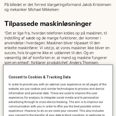
På billedet er det forrest klargøringsformand Jakob Kristensen
og mekaniker Michael Mikkelsen
Tilpassede maskinløsninger
“Det er lige fra, hvordan telefonen kobles op på maskinen, til
indstilling af sæde og de mange funktioner, der kommer i
anvendelse i hverdagen. Maskinen bliver tilpasset til den
enkelte maskinfører. Vi véd jo, at vores maskiner ikke bliver en
succes, hvis brugerne ikke er uddannet til den. Og en
væsentlig del af komforten er, at mand og maskine fungerer
som en enhed”, forklarer produktchef, Anders Thomsen,
Zeppelin Construction.
Consent to Cookies & Tracking Data
In order to provide you with an optimal user experience on all pages of the
website, we use cookies and similar technologies to process end device
information and personal data. These are used to improve the user
experience, for analysis, to integrate social media and to personalize
advertising through to cross-device tracking. The aim is to improve our
communication with you in order to offer you the best possible online
experience. However, to do so we need your consent. This also includes
your consent to the transfer of your data to third countries, in particular to