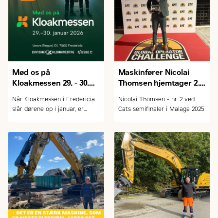
Mød os på
Maskinfører Nicolai
Kloakmessen 29. - 30.
Thomsen hjemtager 2.
januar 2026
pladsen
Når Kloakmessen i Fredericia
Nicolai Thomsen - nr. 2 ved
slår dørene op i januar, er
Cats semifinaler i Malaga 2025
Zeppelin Danmark A/S igen på
plads med et lille udvalg af
Cat-maskiner målrettet kloak-
og entreprenørbranchen