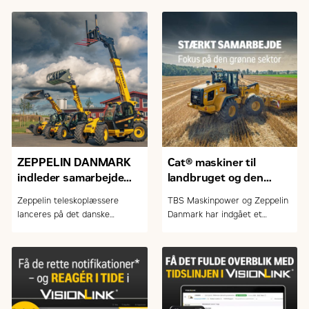
ZEPPELIN DANMARK
Cat® maskiner til
indleder samarbejde
landbruget og den
med FARESIN om
grønne sektor
Zeppelin teleskoplæssere
TBS Maskinpower og Zeppelin
teleskoplæssere
lanceres på det danske
Danmark har indgået et
marked
samarbejde om salg og service
af Caterpillar-maskiner.