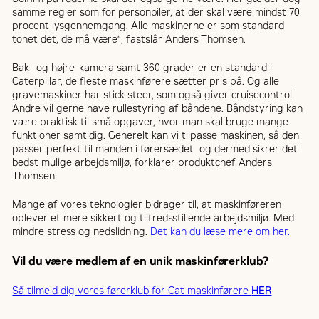
samme regler som for personbiler, at der skal være mindst 70
procent lysgennemgang. Alle maskinerne er som standard
tonet det, de må være”, fastslår Anders Thomsen.
Bak- og højre-kamera samt 360 grader er en standard i
Caterpillar, de fleste maskinførere sætter pris på. Og alle
gravemaskiner har stick steer, som også giver cruisecontrol.
Andre vil gerne have rullestyring af båndene. Båndstyring kan
være praktisk til små opgaver, hvor man skal bruge mange
funktioner samtidig. Generelt kan vi tilpasse maskinen, så den
passer perfekt til manden i førersædet og dermed sikrer det
bedst mulige arbejdsmiljø, forklarer produktchef Anders
Thomsen.
Mange af vores teknologier bidrager til, at maskinføreren
oplever et mere sikkert og tilfredsstillende arbejdsmiljø. Med
mindre stress og nedslidning.
Det kan du læse mere om her.
Vil du være medlem af en unik maskinførerklub?
Så tilmeld dig vores førerklub for Cat maskinførere
HER