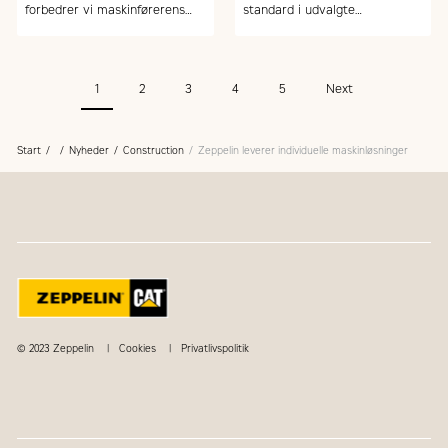
forbedrer vi maskinførerens
standard i udvalgte
arbejdsmiljø. På billedet
læssemaskiner og øger
maskinfører Jesper Hoffgaard
hermed komforten væsentligt.
fra MT Højgaard
1
2
3
4
5
Next
Start
Nyheder
Construction
Zeppelin leverer individuelle maskinløsninger
© 2023 Zeppelin
Cookies
Privatlivspolitik