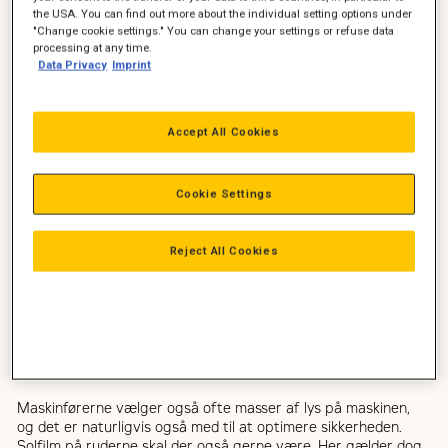
the USA. You can find out more about the individual setting options under
"Change cookie settings." You can change your settings or refuse data
processing at any time.
Data Privacy
Imprint
Accept All Cookies
F.eks. gravemaskinerne har givet den gas med komforten.
Som regel har gravemaskiner og gummihjulslæssere fast
mand i førersædet, som har behov for et godt og kendt miljø
Cookie Settings
at vende tilbage til hver arbejdsdag.
Reject All Cookies
Udstyr højner sikkerheden
I Cat-gravemaskinerne er komforten for førerne optimeret
løbende. Fra 2018 og efterfølgende har ingen gravemaskine i
forhold til aksler og transmission haft hydraulikolie i kabinen.
Det er med til at give et bedre miljø i kabinen, hvor der så ikke
længere er varme fra hydraulikolie.
Maskinførerne vælger også ofte masser af lys på maskinen,
og det er naturligvis også med til at optimere sikkerheden.
Solfilm på ruderne skal der også gerne være. Her gælder dog