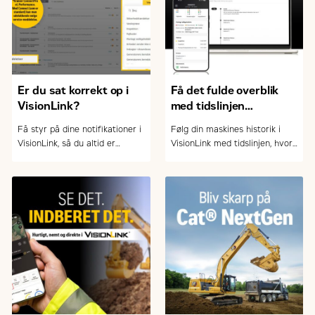
Er du sat korrekt op i
Få det fulde overblik
VisionLink?
med tidslinjen
i VisionLink
Få styr på dine notifikationer i
Følg din maskines historik i
VisionLink, så du altid er
VisionLink med tidslinjen, hvor
opdateret på service, fejl og
du nemt kan filtrere og sortere
vigtige hændelser – og kan
hændelser – og skabe overblik
arbejde mere proaktivt med
over drift og vedligehold.
drift og vedligehold.