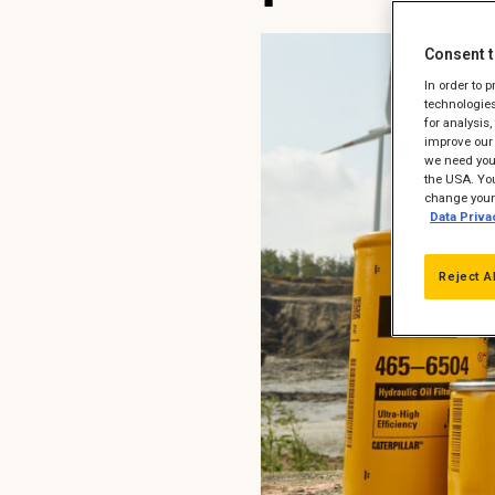
Consent t
In order to 
technologies
for analysis
improve our 
we need your
the USA. You
change your 
Data Priva
Reject A