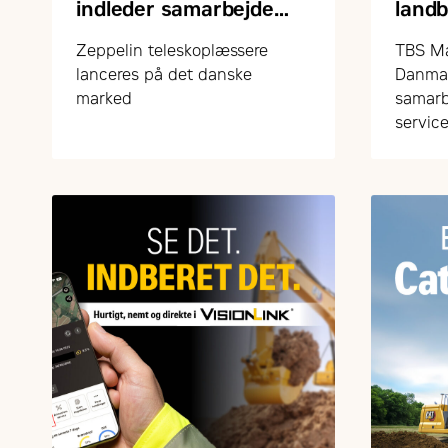
indleder samarbejde
land
med FARESIN om
grøn
Zeppelin teleskoplæssere
TBS Ma
teleskoplæssere
lanceres på det danske
Danmar
marked
samarb
service