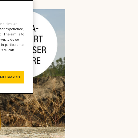
and similar
ser experience,
g. The aim is to
er, to do so
in particular to
" You can
All Cookies