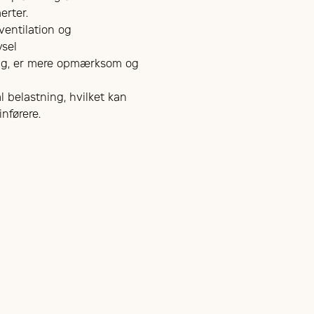
erter.
ventilation og
vsel
behag, er mere opmærksom og
 belastning, hvilket kan
nførere.