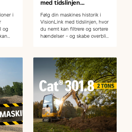
med tidslinjen
i VisionLink
ioner i
Følg din maskines historik i
r
VisionLink med tidslinjen, hvor
l og
du nemt kan filtrere og sortere
 kan
hændelser – og skabe overblik
 med
over drift og vedligehold.