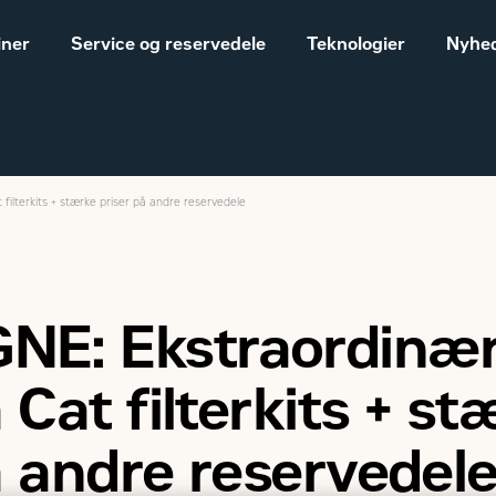
iner
Service og reservedele
Teknologier
Nyhed
filterkits + stærke priser på andre reservedele
Salgs- og
Cat® maskiner til landbrug
leveringsbetingelser
Construction
Equipment
E: Ekstraordinært
Vores historie
Sales and delivery
 Cat filterkits + st
terms - Construction
å andre reservedel