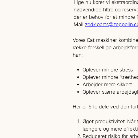
Lige nu kører vi ekstraordinæ
nødvendige filtre og reserve
der er behov for et mindre fi
Mail
zedk.parts@zeppelin.
Vores Cat maskiner kombinere
række forskellige arbejdsfor
han:
Oplever mindre stress
Oplever mindre “træthe
Arbejder mere sikkert
Oplever større arbejdsg
Her er 5 fordele ved den fo
Øget produktivitet: Når
længere og mere effekti
Reduceret risiko for ar