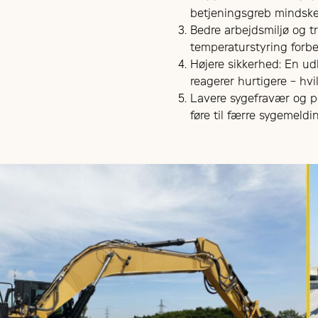
betjeningsgreb mindske
Bedre arbejdsmiljø og t
temperaturstyring forbe
Højere sikkerhed: En ud
reagerer hurtigere – hv
Lavere sygefravær og pe
føre til færre sygemeld