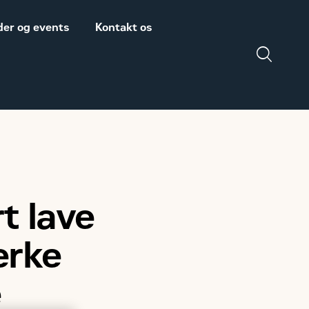
er og events
Kontakt os
Salgs- og
Zeppelin Construction
leveringsbetingelser
er medlem af
Power System
Maskinleverandørerne
 lave
DISCLAIMER
VEDRØRENDE TOLD
ærke
PÅ MASKINER OG
DELE FRA USA
e