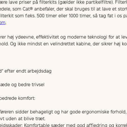
re lave priser på filterkits (gælder ikke partikelfiltre). Filte
dele, som Cat® anbefaler, der skal bruges til at lave et stort
lterkit som f.eks. 500 timer eller 1000 timer, så tag fat i os 
com
.
r høj ydeevne, effektivitet og moderne teknologi for at lev
hold. Og ikke mindst en velindrettet kabine, der sikrer høj k
d” efter endt arbejdsdag
læde og bedre trivsel
rbedrede komfort:
 føreren sidder behageligt og har gode ergonomiske forhold,
vt uden at blive træt.
bejdsskader: Komfortable sæder med god affjedring og korrek