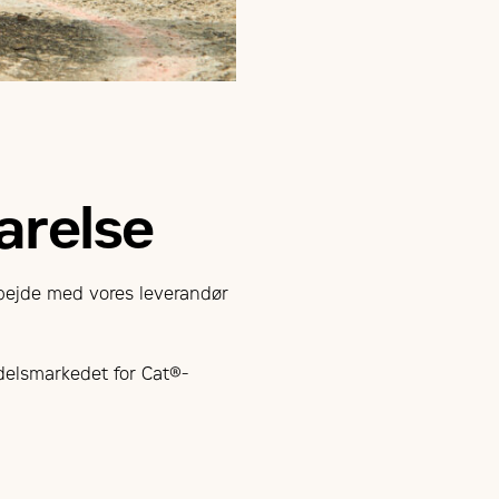
arelse
rbejde med vores leverandør
edelsmarkedet for Cat®-