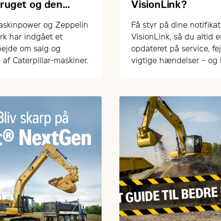
bruget og den
VisionLink?
ne sektor
skinpower og Zeppelin
Få styr på dine notifikat
k har indgået et
VisionLink, så du altid e
ejde om salg og
opdateret på service, fej
 af Caterpillar-maskiner.
vigtige hændelser – og
arbejde mere proaktivt
drift og vedligehold.