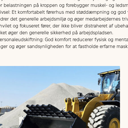
r belastningen på kroppen og forebygger muskel- og ledsm
rivsel: Et komfortabelt førerhus med støddæmpning og god 
drer det generelle arbejdsmiljø og øger medarbejdernes tri
hvilet og fokuseret fører, der ikke bliver distraheret af u
ilket øger den generelle sikkerhed på arbejdspladsen.
rsonaleudskiftning: God komfort reducerer fysisk og mental
inger og øger sandsynligheden for at fastholde erfarne maski