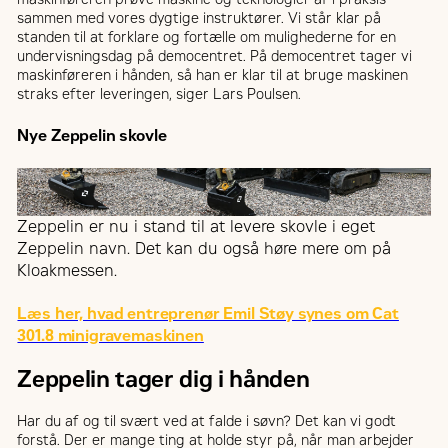
sammen med vores dygtige instruktører. Vi står klar på
standen til at forklare og fortælle om mulighederne for en
undervisningsdag på democentret. På democentret tager vi
maskinføreren i hånden, så han er klar til at bruge maskinen
straks efter leveringen, siger Lars Poulsen.
Nye Zeppelin skovle
Zeppelin er nu i stand til at levere skovle i eget
Zeppelin navn. Det kan du også høre mere om på
Kloakmessen.
Læs her, hvad entreprenør Emil Støy synes om Cat
301.8 minigravemaskinen
Zeppelin tager dig i hånden
Har du af og til svært ved at falde i søvn? Det kan vi godt
forstå. Der er mange ting at holde styr på, når man arbejder