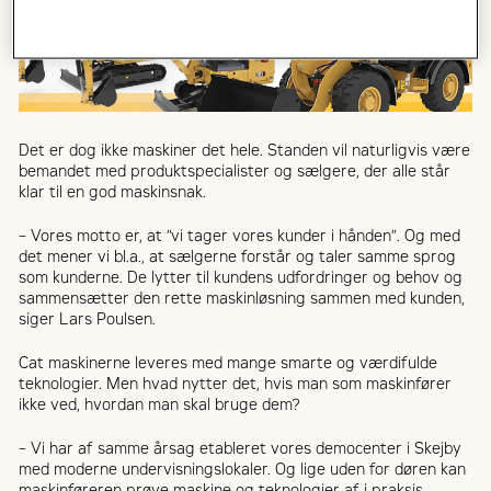
Det er dog ikke maskiner det hele. Standen vil naturligvis være
bemandet med produktspecialister og sælgere, der alle står
klar til en god maskinsnak.
– Vores motto er, at ”vi tager vores kunder i hånden”. Og med
det mener vi bl.a., at sælgerne forstår og taler samme sprog
som kunderne. De lytter til kundens udfordringer og behov og
sammensætter den rette maskinløsning sammen med kunden,
siger Lars Poulsen.
Cat maskinerne leveres med mange smarte og værdifulde
teknologier. Men hvad nytter det, hvis man som maskinfører
ikke ved, hvordan man skal bruge dem?
– Vi har af samme årsag etableret vores democenter i Skejby
med moderne undervisningslokaler. Og lige uden for døren kan
maskinføreren prøve maskine og teknologier af i praksis