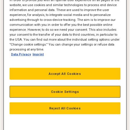
website, we use cookies and similar technologies to process end device
Entreprenør Emil Støy (billedet) købte en Cat 301.8
information and personal data. These are used to improve the user
minigravemaskine. Og det kan vi godt forstå 🙂
experience, for analysis, to integrate social media and to personalize
advertising through to cross-device tracking. The aim is to improve our
Zeppelin udvider standarealet på
communication with you in order to offer you the best possible online
experience. However, to do so we need your consent. This also includes
Kloakmessen
your consent to the transfer of your data to third countries, in particular to
the USA. You can find out more about the individual setting options under
"Change cookie settings." You can change your settings or refuse data
En over dobbelt så stor stand byder gæsterne velkommen til
processing at any time.
Zeppelins stand på Kloakmessen.
Data Privacy
Imprint
Zeppelin har været med som udstiller lige siden den første
kloakmesse. Og gennem tiden har Zeppelin oplevet stor
interesse for den meget populære to tons gravemaskine – Cat
Accept All Cookies
301.8, som dog har været alene på standen gennem årene.
– Men vi har selvfølgelig flere maskiner, der passer perfekt til
Cookie Settings
kloakerings- og entreprenøropgaver. Derfor udvider vi
standen og får dermed plads til tre maskiner. De to
minigravemaskiner Cat 301.8 og 302 samt læssemaskinen Cat
Reject All Cookies
906 på omkring 6 tons, siger marketingansvarlig Lars Poulsen,
Zeppelin Construction.