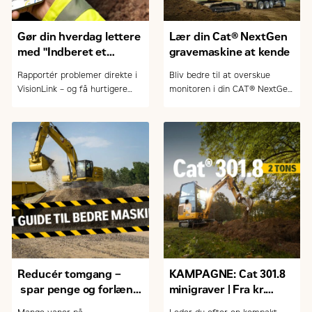
Gør din hverdag lettere
Lær din Cat® NextGen
med "Indberet et
gravemaskine at kende
problem" i VisionLink
Rapportér problemer direkte i
Bliv bedre til at overskue
VisionLink – og få hurtigere
monitoren i din CAT® NextGen
service, bedre planlægning og
gravemaskine. Lær at bruge
mindre nedetid.
maskinens funktioner i praksis
– nemt og effektivt.
Reducér tomgang –
KAMPAGNE: Cat 301.8
spar penge og forlæng
minigraver | Fra kr.
levetiden
230.000,- ex. moms og