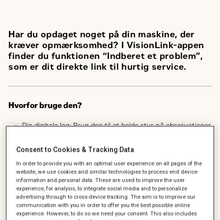
Har du opdaget noget på din maskine, der
kræver opmærksomhed? I VisionLink-appen
finder du funktionen “Indberet et problem”,
som er dit direkte link til hurtig service.
Hvorfor bruge den?
Din digitale log: Brug den til at holde styr på observationer
på dine maskiner.
Consent to Cookies & Tracking Data
Direkte kontakt til Zeppelin: Når du sender en sag (via
In order to provide you with an optimal user experience on all pages of the
”Anmod om service”), lander bolden hos os med det
website, we use cookies and similar technologies to process end device
samme.
information and personal data. These are used to improve the user
experience, for analysis, to integrate social media and to personalize
Planlægning på dine præmisser: Du kan angive præcis,
advertising through to cross-device tracking. The aim is to improve our
hvornår du ønsker servicen udført, så det passer ind i din
communication with you in order to offer you the best possible online
drift – vi bekræfter først aftalen endeligt på skrift eller
experience. However, to do so we need your consent. This also includes