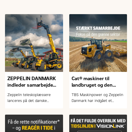
ZEPPELIN DANMARK
Cat® maskiner til
indleder samarbejde
landbruget og den
med FARESIN om
grønne sektor
Zeppelin teleskoplæssere
TBS Maskinpower og Zeppelin
teleskoplæssere
lanceres på det danske
Danmark har indgået et
marked
samarbejde om salg og service
af Caterpillar-maskiner.