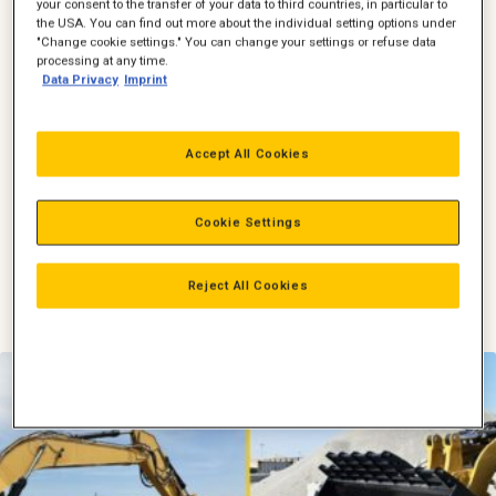
telefon – afhængig af hvilken kontaktform du har valg i din
your consent to the transfer of your data to third countries, in particular to
the USA. You can find out more about the individual setting options under
anmodning.
"Change cookie settings." You can change your settings or refuse data
processing at any time.
Din log bliver gemt som en inspektion under
Data Privacy
Imprint
maskinens tidslinie.
Ved at bruge funktionen giver du os de nødvendige
Accept All Cookies
informationer med det samme. Det betyder, at vi kan reagere
hurtigere, forberede os bedre og finde en løsning, der
minimerer din nedetid.
Cookie Settings
Har du spørgsmål til, hvordan du kommer i gang? Vi sidder
klar til at hjælpe!
Reject All Cookies