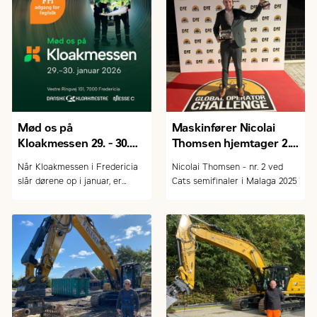
Mød os på
Maskinfører Nicolai
Kloakmessen 29. - 30.
Thomsen hjemtager 2.
januar 2026
pladsen
Når Kloakmessen i Fredericia
Nicolai Thomsen - nr. 2 ved
slår dørene op i januar, er
Cats semifinaler i Malaga 2025
Zeppelin Danmark A/S igen på
plads med et lille udvalg af
Cat-maskiner målrettet kloak-
og entreprenørbranchen