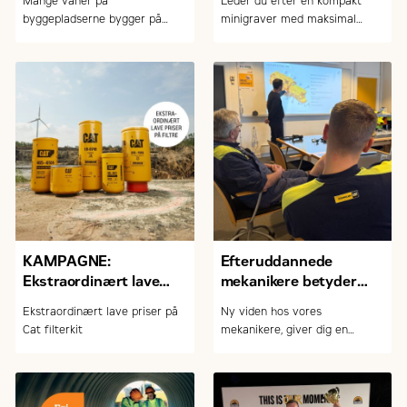
Mange vaner på
Leder du efter en kompakt
udstyr
byggepladserne bygger på
minigraver med maksimal
gamle råd. Men er det fup eller
kraft, komfort og teknologi?
fakta? Her afliver vi de mest
udbredte myter om tomgang,
opstart og slid på maskinerne
KAMPAGNE:
Efteruddannede
Ekstraordinært lave
mekanikere betyder
priser på Cat filterkits +
mere tryghed for dig
Ekstraordinært lave priser på
Ny viden hos vores
stærke priser på andre
som kunde
Cat filterkit
mekanikere, giver dig en
reservedele
tryggere hverdag.