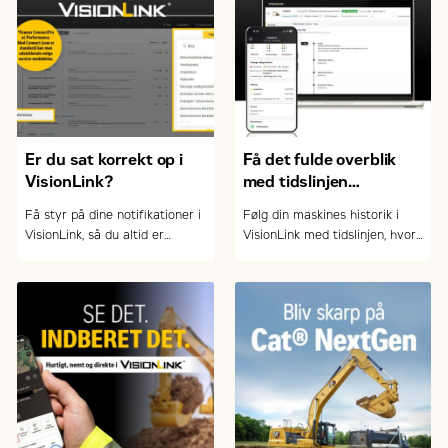
Er du sat korrekt op i
Få det fulde overblik
VisionLink?
med tidslinjen
i VisionLink
Få styr på dine notifikationer i
Følg din maskines historik i
VisionLink, så du altid er
VisionLink med tidslinjen, hvor
opdateret på service, fejl og
du nemt kan filtrere og sortere
vigtige hændelser – og kan
hændelser – og skabe overblik
arbejde mere proaktivt med
over drift og vedligehold.
drift og vedligehold.