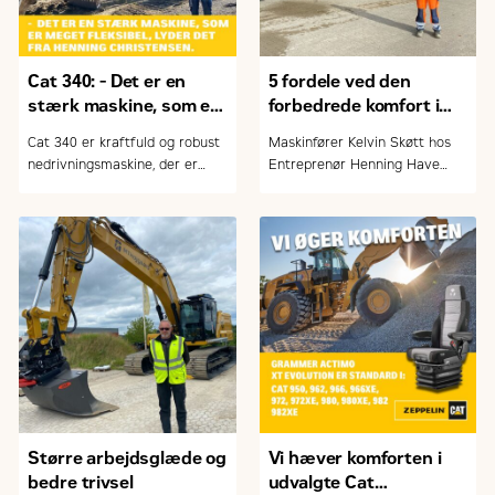
Cat 340: - Det er en
5 fordele ved den
stærk maskine, som er
forbedrede komfort i
meget fleksibel
Cat gravemaskinerne
Cat 340 er kraftfuld og robust
Maskinfører Kelvin Skøtt hos
nedrivningsmaskine, der er
Entreprenør Henning Have
designet til at imødekomme
A/S foran firmaets nye Cat
krævende opgaver inden for
336 gravemaskine
nedrivning. Maskinen
kombinerer høj ydeevne,
effektivitet og moderne
teknologi for at levere
optimale resultater i en række
forskellige arbejdsforhold. Og
ikke mindst en velindrettet
kabine, der sikrer høj komfort
for maskinføreren
Større arbejdsglæde og
Vi hæver komforten i
bedre trivsel
udvalgte Cat