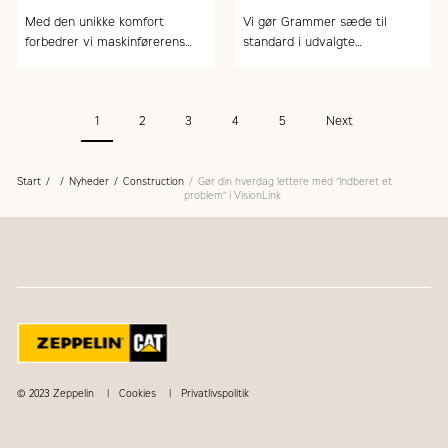
gummihjulslæssere
Med den unikke komfort
Vi gør Grammer sæde til
forbedrer vi maskinførerens
standard i udvalgte
arbejdsmiljø. På billedet
læssemaskiner og øger
maskinfører Jesper Hoffgaard
hermed komforten væsentligt.
fra MT Højgaard
1
2
3
4
5
Next
Start
Nyheder
Construction
Gør din hverdag lettere med “Indberet et
problem” i VisionLink
© 2023 Zeppelin
Cookies
Privatlivspolitik