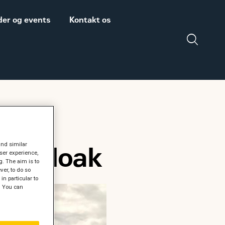
er og events
Kontakt os
Salgs- og
Zeppelin Construction
leveringsbetingelser
er medlem af
Power System
Maskinleverandørerne
and similar
 CP Kloak
ser experience,
DISCLAIMER
g. The aim is to
VEDRØRENDE TOLD
er, to do so
PÅ MASKINER OG
in particular to
" You can
DELE FRA USA