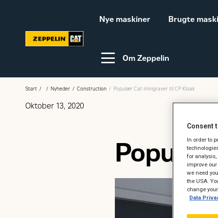
Nye maskiner
Brugte mask
Om Zeppelin
Start
Nyheder
Construction
Populær Cat minigraver til CP Kloak
Oktober 13, 2020
Video-guides
Webinar
Consent t
In order to 
Populær 
technologies
Bæredygtighed
Karriere hos Zeppelin
for analysis
improve our 
we need your
Ledige jobs
the USA. You
change your 
Data Priva