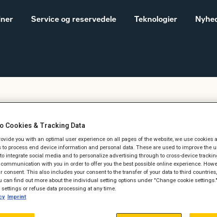
iner
Service og reservedele
Teknologier
Nyhed
Salgs- og
Cat® maskiner til landbrug
leveringsbetingelser
o Cookies & Tracking Data
Construction
Equipment
provide you with an optimal user experience on all pages of the website, we use cookies 
Cat minigraver til
 to process end device information and personal data. These are used to improve the u
Vores historie
, to integrate social media and to personalize advertising through to cross-device trackin
Sales and delivery
communication with you in order to offer you the best possible online experience. Howev
terms - Construction
 consent. This also includes your consent to the transfer of your data to third countries, 
 can find out more about the individual setting options under "Change cookie settings.
settings or refuse data processing at any time.
cy
Imprint