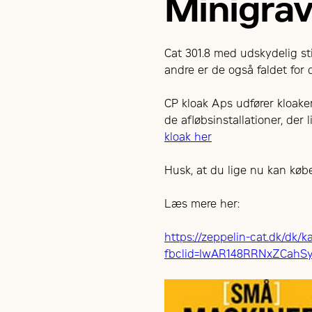
Minigrav
Cat 301.8 med udskydelig st
andre er de også faldet for
CP kloak Aps udfører kloaker
de afløbsinstallationer, der
kloak her
Husk, at du lige nu kan køb
Læs mere her:
https://zeppelin-cat.dk/dk/
fbclid=IwAR148RRNxZCah