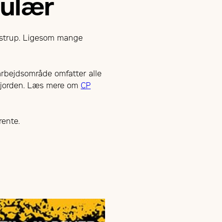
pulær
Kastrup. Ligesom mange
 arbejdsområde omfatter alle
 i jorden. Læs mere om
CP
rente.