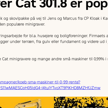
er Cat 301.8 er po
ik og skovlpakke på vej til Jens og Marcus fra CP Kloak i 
 den populære minigraver.
ingsarbejde for bl.a. husejere og boligforeninger. Firmaets
 ligger under terræn, fra gulv eller fundament og videre ud
e Cat minigravere og mange andre små maskiner til 0,99% i 
kampagner/koeb-sma-maskiner-til-0-99-rente?
SyS11wMAESCpH05ldG4-l4tuIYTvoXT9PIKHD8MZHfJZmw