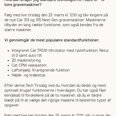
tons gravemaskiner?
Følg med live tirsdag den 23. marts kl. 12.10 og bliv klogere på
de nye Cat 313 og 315 Next Gen gravemaskiner. Maskinerne
tilbyder en lang række funktioner, som også kendes fra de
større maskiner.
Vi gennemgår de mest populære standardfunktioner:
Integreret Cat TRS10 tiltrotator med rystefunktion. Retur
til 0 samt auto tilt
2D maskinstyring
Cat CPM vejesystem
Løftehjælp
. Kranlignende funktion
Højde
– og krøjestop
Efter denne Tech Tirsdag ved du, hvordan du bedst og mest
optimalt bruger funktionerne i hverdagen. Du har også fået
kendskab til forskellene på de to maskiner, så du er bedre
klædt på til at vælge den rigtige maskine til bestemte typer af
opgaver.
Følg med live her tirsdag den 23. marts kl. 12.10, når vi giver dig