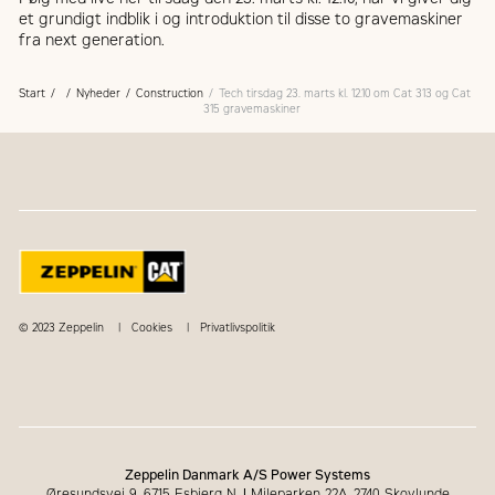
et grundigt indblik i og introduktion til disse to gravemaskiner
fra next generation.
Start
Nyheder
Construction
Tech tirsdag 23. marts kl. 12.10 om Cat 313 og Cat
315 gravemaskiner
© 2023 Zeppelin
Cookies
Privatlivspolitik
Zeppelin Danmark A/S Power Systems
Øresundsvej 9, 6715 Esbjerg N.
|
Mileparken 22A, 2740 Skovlunde