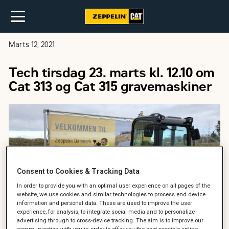
Marts 12, 2021
Tech tirsdag 23. marts kl. 12.10 om
Cat 313 og Cat 315 gravemaskiner
Consent to Cookies & Tracking Data
In order to provide you with an optimal user experience on all pages of the
website, we use cookies and similar technologies to process end device
information and personal data. These are used to improve the user
experience, for analysis, to integrate social media and to personalize
advertising through to cross-device tracking. The aim is to improve our
communication with you in order to offer you the best possible online