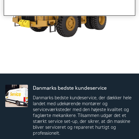
Danmarks bedste kundeservice
Danmarks bedste kundeservice, der dækker hele
landet med udekørende montører og
serviceværksteder med den højeste kvalitet og
faglærte mekanikere. Tilsammen udgør det et
stærkt service set-up, der sikrer, at din maskine
bliver serviceret og repareret hurtigt og
professionelt.