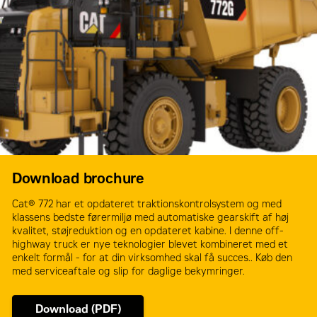
Download brochure
Cat® 772 har et opdateret traktionskontrolsystem og med
klassens bedste førermiljø med automatiske gearskift af høj
kvalitet, støjreduktion og en opdateret kabine. I denne off-
highway truck er nye teknologier blevet kombineret med et
enkelt formål - for at din virksomhed skal få succes.. Køb den
med serviceaftale og slip for daglige bekymringer.
Download (PDF)