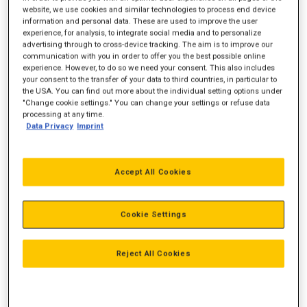
website, we use cookies and similar technologies to process end device
information and personal data. These are used to improve the user
experience, for analysis, to integrate social media and to personalize
advertising through to cross-device tracking. The aim is to improve our
Motorydelse
598 hk
communication with you in order to offer you the best possible online
experience. However, to do so we need your consent. This also includes
Vægt
35.510 kg
your consent to the transfer of your data to third countries, in particular to
the USA. You can find out more about the individual setting options under
M3
31,3
"Change cookie settings." You can change your settings or refuse data
processing at any time.
Nyttelast
46.600 kg
Data Privacy
Imprint
Accept All Cookies
Cookie Settings
Reject All Cookies