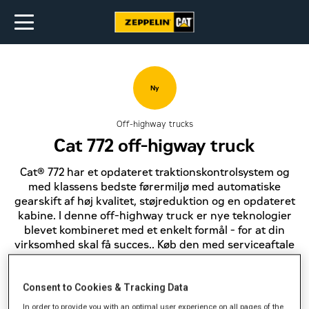
Ny
Off-highway trucks
Cat 772 off-higway truck
Cat® 772 har et opdateret traktionskontrolsystem og
med klassens bedste førermiljø med automatiske
gearskift af høj kvalitet, støjreduktion og en opdateret
kabine. I denne off-highway truck er nye teknologier
blevet kombineret med et enkelt formål - for at din
virksomhed skal få succes.. Køb den med serviceaftale
og slip for daglige bekymringer.
Consent to Cookies & Tracking Data
Få et tilbud
In order to provide you with an optimal user experience on all pages of the