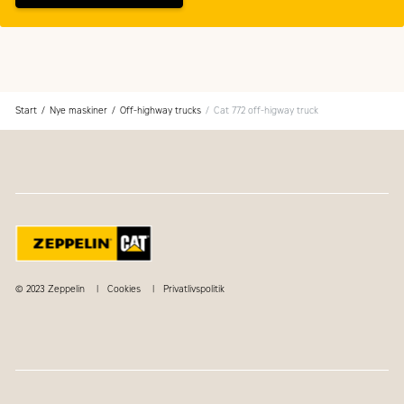
Start
Nye maskiner
Off-highway trucks
Cat 772 off-higway truck
© 2023 Zeppelin
Cookies
Privatlivspolitik