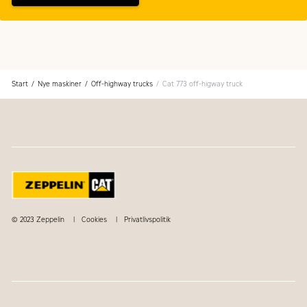
Start
Nye maskiner
Off-highway trucks
Cat 773 off-higway truck
© 2023 Zeppelin
Cookies
Privatlivspolitik