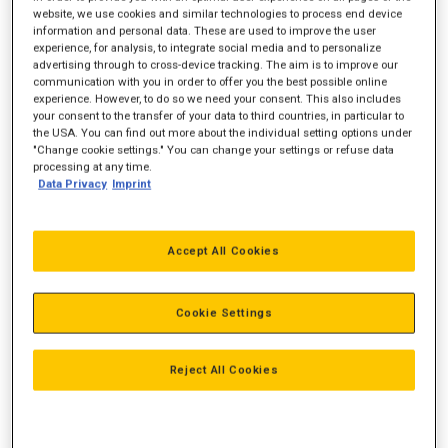
website, we use cookies and similar technologies to process end device
information and personal data. These are used to improve the user
experience, for analysis, to integrate social media and to personalize
advertising through to cross-device tracking. The aim is to improve our
Motorydelse
762 hk
communication with you in order to offer you the best possible online
experience. However, to do so we need your consent. This also includes
Vægt
45.950 kg
your consent to the transfer of your data to third countries, in particular to
the USA. You can find out more about the individual setting options under
M3
35,75
"Change cookie settings." You can change your settings or refuse data
processing at any time.
Nyttelast
56.150 kg
Data Privacy
Imprint
Accept All Cookies
Cookie Settings
Reject All Cookies