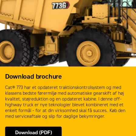
Download brochure
Cat® 773 har et opdateret traktionskontrolsystem og med
klassens bedste førermiljø med automatiske gearskift af høj
kvalitet, støjreduktion og en opdateret kabine. I denne off-
highway truck er nye teknologier blevet kombineret med et
enkelt formål - for at din virksomhed skal få succes.. Køb den
med serviceaftale og slip for daglige bekymringer.
Download (PDF)