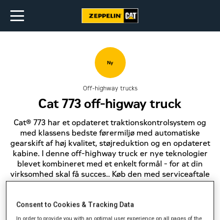
Ny
Off-highway trucks
Cat 773 off-higway truck
Cat® 773 har et opdateret traktionskontrolsystem og
med klassens bedste førermiljø med automatiske
gearskift af høj kvalitet, støjreduktion og en opdateret
kabine. I denne off-highway truck er nye teknologier
blevet kombineret med et enkelt formål - for at din
virksomhed skal få succes.. Køb den med serviceaftale
og slip for daglige bekymringer.
Consent to Cookies & Tracking Data
Få et tilbud
In order to provide you with an optimal user experience on all pages of the