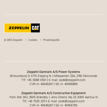
© 2023 Zeppelin
Cookies
Privatlivspolitik
Zeppelin Danmark A/S Power Systems
Øresundsvej 9, 6715 Esbjerg N.
|
Mileparken 22A, 2740 Skovlunde
Tlf.: +45 3688 0100
|
E-mail: zpdk@zeppelin.com
CVR-nr. 40649247
|
SE-nr. 40966889
Zeppelin Danmark A/S Construction Equipment
Park Allé 363, 2605 Brøndby
|
Jens Olsens Vej 23, 8200 Aarhus N
Tlf.: +45 7025 2211
|
E-mail: zedk@zeppelin.com
CVR-nr. 40649247
|
SE-nr. 40966706