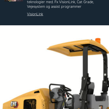
teknologier med. Fx VisionLink, Cat Grade,
Vejesystem og assist programmer
VisionLink