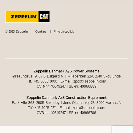
© 2023 Zeppelin
Cookies
Privatlivspolitik
Zeppelin Danmark A/S Power Systems
Øresundsvej 9, 6715 Esbjerg N.
|
Mileparken 22A, 2740 Skovlunde
Tlf.: +45 3688 0100
|
E-mail: zpdk@zeppelin.com
CVR-nr. 40649247
|
SE-nr. 40966889
Zeppelin Danmark A/S Construction Equipment
Park Allé 363, 2605 Brøndby
|
Jens Olsens Vej 23, 8200 Aarhus N
Tlf.: +45 7025 2211
|
E-mail: zedk@zeppelin.com
CVR-nr. 40649247
|
SE-nr. 40966706