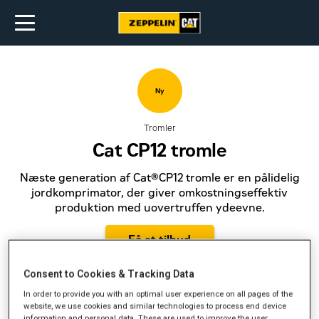
Ny
Tromler
Cat CP12 tromle
Næste generation af Cat®CP12 tromle er en pålidelig
jordkomprimator, der giver omkostningseffektiv
produktion med uovertruffen ydeevne.
Få et tilbud
Consent to Cookies & Tracking Data
In order to provide you with an optimal user experience on all pages of the
website, we use cookies and similar technologies to process end device
Motorydelse
157 hk
information and personal data. These are used to improve the user