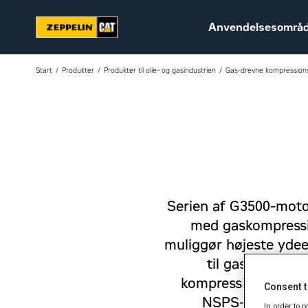
Anvendelsesområ
Start
Produkter
Produkter til olie- og gasindustrien
Gas-drevne kompression
Bæredygtighed
Karriere hos Zeppelin
Ledige jobs
Serien af G3500-motor
med gaskompressio
muliggør højeste ydee
til gasløft, ga
kompressionsmotoren
Consent t
NSPS-kompatibel
In order to 