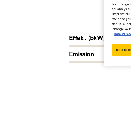
technologies
for analysis
improve our 
we need your
the USA. You
change your 
Data Priva
Effekt (bkW)
Reject A
Emission