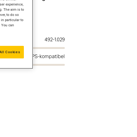
ser experience,
g. The aim is to
er, to do so
in particular to
" You can
492-1.029
All Cookies
NSPS-kompatibel