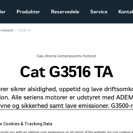
der
Produkter
Reservedele
Service
Konta
s-motorer
G3516 TA
Salgs- og
leveringsbetingelser
Construction
Gas-drevne kompressions-motorer
Equipment
Cat G3516 TA
Vores historie
Sales and delivery
terms - Construction
er sikrer alsidighed, oppetid og lave driftsomko
n. Alle seriens motorer er udstyret med ADEM
vne og sikkerhed samt lave emissioner. G3500-
sopsamling og kompression ved brøndhovedet. C
 er klassificeret til 492-1.029 bkW ved 1.200-1.
o Cookies & Tracking Data
. Som bruger kan du selv angive den ønskede 
provide you with an optimal user experience on all pages of the website, we use cookies 