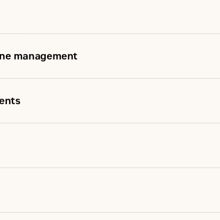
gine management
ments
o