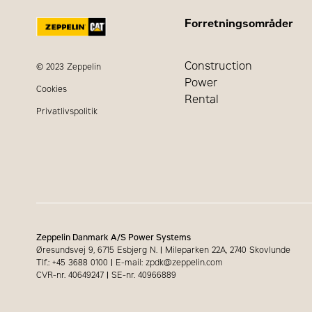
Forretningsområder
Construction
© 2023 Zeppelin
Power
Cookies
Rental
Privatlivspolitik
Zeppelin Danmark A/S Power Systems
Øresundsvej 9, 6715 Esbjerg N.
|
Mileparken 22A, 2740 Skovlunde
Tlf.: +45 3688 0100
|
E-mail: zpdk@zeppelin.com
CVR-nr. 40649247
|
SE-nr. 40966889