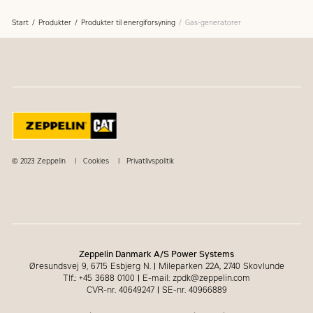
Start
Produkter
Produkter til energiforsyning
Gas-generatorer
© 2023 Zeppelin
Cookies
Privatlivspolitik
Zeppelin Danmark A/S Power Systems
Øresundsvej 9, 6715 Esbjerg N.
|
Mileparken 22A, 2740 Skovlunde
Tlf.: +45 3688 0100
|
E-mail: zpdk@zeppelin.com
CVR-nr. 40649247
|
SE-nr. 40966889