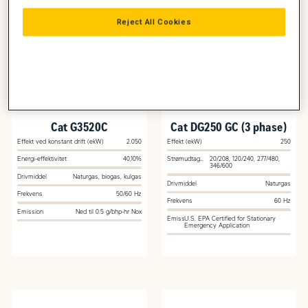
Reject All Cookies
Cat G3520C
Cat DG250 GC (3 phase)
Effekt ved konstant drift (ekW)
2.050
Effekt (ekW)
250
Energi-effektivitet
40,10%
Strømudtag
20/208, 120/240, 277/480,
(VAC)
346/600
Drivmiddel
Naturgas, biogas, kulgas
Drivmiddel
Naturgas
Frekvens
50/60 Hz
Frekvens
60 Hz
Emission
Ned til 0.5 g/bhp-hr Nox
Emission
U.S. EPA Certified for Stationary
Emergency Application