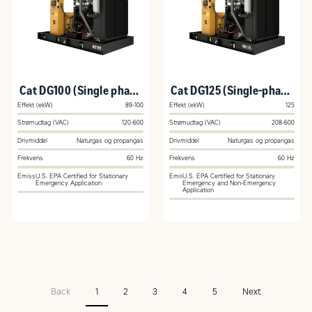
Cat DG100 (Single phase
Cat DG125 (Single-phase
and 3 phase)
and 3 phase)
Effekt (ekW)
89-100
Effekt (ekW)
125
Strømudtag (VAC)
120-600
Strømudtag (VAC)
208-600
Drivmiddel
Naturgas og propangas
Drivmiddel
Naturgas og propangas
Frekvens
60 Hz
Frekvens
60 Hz
Emission
U.S. EPA Certified for Stationary
Emission
U.S. EPA Certified for Stationary
Emergency Application
Emergency and Non-Emergency
Application
Back
1
2
3
4
5
Next