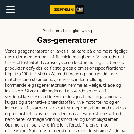
Produkter til energiforsyning
Gas-generatorer
Vores gasgeneratorer er lavet til at køre på dine mest rigelige
gaskilder med brændstof fleksible muligheder. Vi har udviklet
til høj effektivitet, lave livscyklusomkostninger og til at vores
produkter opfylder de fleste globale emissionsspecifikationer.
Lige fra 100 til 4.500 ekW, med tilpasningsmuligheder, der
matcher dine strømbehov, er vores industrielle og
kommercielle gasgeneratorsæt nemme at vælge, tillade og
installere. Styrk mulighederne i din verden med kraft i
verdensklasse. Skræddersyede designs til naturgas, biogas,
kulgas og alternative brændstoffer. Nye motorteknologier
leverer kraft, varme eller kraftvarmeproduktion med elektrisk
og termisk effektivitet i verdensklasse. Fabriksfremskaffede
beholdere, varmegenvindingsmoduler og kontrolsystemer.
Optimeret til parallel drift eller afbrudt fra en primær
elforsyning. Naturgas-generatorer sikrer dig strøm når du har