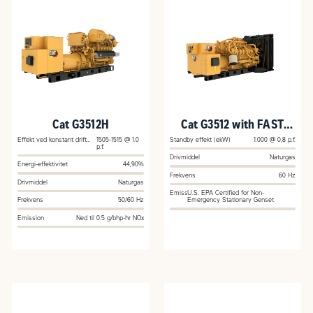
Cat G3512H
Cat G3512 with FAST
RESPONSE
Effekt ved konstant drift
1505-1515 @ 1.0
Standby effekt (ekW)
1.000 @ 0,8 p.f.
(ekW)
p.f.
Drivmiddel
Naturgas
Energi-effektivitet
44,90%
Frekvens
60 Hz
Drivmiddel
Naturgas
Emission
U.S. EPA Certified for Non-
Frekvens
50/60 Hz
Emergency Stationary Genset
Emission
Ned til 0.5 g/bhp-hr NOx