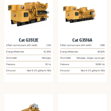
Cat G3512E
Cat G3516A
Effekt ved konstant drift (ekW)
1.200
Effekt ved konstant drift (ekW)
1.085
Energi-effektivitet
42,30%
Energi-effektivitet
36,50%
Drivmiddel
Naturgas
Drivmiddel
Naturgas, biogas og kul-gas
Frekvens
50 hz
Frekvens
50/60 Hz
Emission
Ned til 0.5 g/bhp-hr NOx
Emission
Ned til 0.5 g/bhp-hr NOx