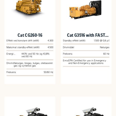
Cat CG260-16
Cat G3516 with FAST
RESPONSE
Effekt ved konstant drift (ekW)
4.300
Standby effekt (ekW)
1.500 @ 0,8 p.f.
Maksimal standby-effekt (ekW)
4.500
Drivmiddel
Naturgas
Energi-
44,1% ved 50 Hz og 43,8%
Frekvens
60 Hz
effektivitet
ved 60 Hz
Emission
EPA Certified for use in Emergency
Drivmiddel
Naturgas, biogas, kulgas, oliebaseret
and Non-Emergency applications
gas og syntetisk gas
Frekvens
50/60 Hz