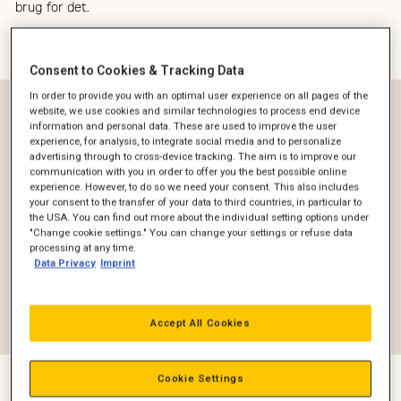
brug for det.
Filter
Consent to Cookies & Tracking Data
In order to provide you with an optimal user experience on all pages of the
Effekt (kW)
website, we use cookies and similar technologies to process end device
information and personal data. These are used to improve the user
experience, for analysis, to integrate social media and to personalize
advertising through to cross-device tracking. The aim is to improve our
Emission
communication with you in order to offer you the best possible online
experience. However, to do so we need your consent. This also includes
your consent to the transfer of your data to third countries, in particular to
Geografisk marked (reguleret/ikke-reguleret)
the USA. You can find out more about the individual setting options under
"Change cookie settings." You can change your settings or refuse data
processing at any time.
Data Privacy
Imprint
Frekvens (Hz)
Reset filter
Accept All Cookies
Cookie Settings