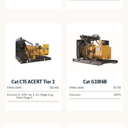
Cat C15 ACERT Tier 2
Cat G3306B
Effekt (ekW)
292-455
Effekt (ekW)
110-135
Emission
U.S. EPA Tier 2, EU Stage II og
Emission
NSPS
China Stage II