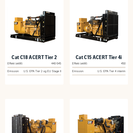
Cat C18 ACERT Tier 2
Cat C15 ACERT Tier 4i
Effekt (ekW)
440-545
Effekt (ekW)
450
Emission
U.S. EPA Tier 2 og EU Stage II
Emission
U.S. EPA Tier 4 interim