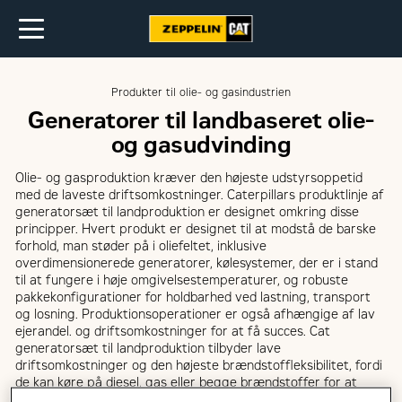
Produkter til olie- og gasindustrien
Generatorer til landbaseret olie-
og gasudvinding
Olie- og gasproduktion kræver den højeste udstyrsoppetid
med de laveste driftsomkostninger. Caterpillars produktlinje af
generatorsæt til landproduktion er designet omkring disse
principper. Hvert produkt er designet til at modstå de barske
forhold, man støder på i oliefeltet, inklusive
overdimensionerede generatorer, kølesystemer, der er i stand
til at fungere i høje omgivelsestemperaturer, og robuste
pakkekonfigurationer for holdbarhed ved lastning, transport
og losning. Produktionsoperationer er også afhængige af lav
ejerandel. og driftsomkostninger for at få succes. Cat
generatorsæt til landproduktion tilbyder lave
driftsomkostninger og den højeste brændstoffleksibilitet, fordi
de kan køre på diesel, gas eller begge brændstoffer for at
levere den nødvendige strøm på stedet. Caterpillars