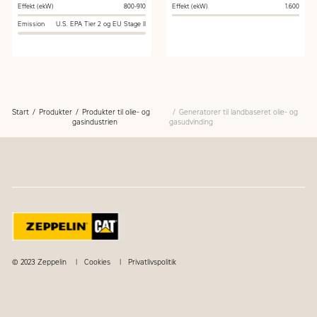
Gas Blending
Effekt (ekW)
800-910
Effekt (ekW)
1.600
Emission
U.S. EPA Tier 2 og EU Stage II
Start
Produkter
Produkter til olie- og
Generatorer til landbaseret olie- og
gasindustrien
gasudvinding
© 2023 Zeppelin
Cookies
Privatlivspolitik