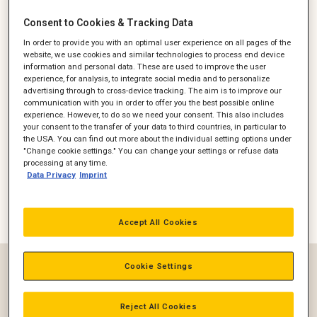
produktlinje af oliefeltgasgeneratorsæt giver de laveste
Consent to Cookies & Tracking Data
brændstofomkostninger. Motorer er designet til at køre på lav
til ingen omkostninger brøndgas uden at gå på kompromis
In order to provide you with an optimal user experience on all pages of the
med ydeevnen. Disse generatorsæt giver kunderne mulighed
website, we use cookies and similar technologies to process end device
for betydeligt at reducere brændstofomkostningerne og
information and personal data. These are used to improve the user
undgå omkostningerne og logistikken ved levering af
experience, for analysis, to integrate social media and to personalize
advertising through to cross-device tracking. The aim is to improve our
dieselbrændstof.Cat 3500 generatorsæt med Dynamic Gas
communication with you in order to offer you the best possible online
Blending tilbyder lave driftsomkostninger med høj
experience. However, to do so we need your consent. This also includes
anvendelsesfleksibilitet ved at erstatte diesel med lavprisgas,
your consent to the transfer of your data to third countries, in particular to
når den er tilgængelig. De kan opfylde op til 70 % af deres
the USA. You can find out more about the individual setting options under
brændstofbehov ved at bruge gas, eller de kan køre på kun
"Change cookie settings." You can change your settings or refuse data
diesel, når der ikke er gas tilgængelig. Det vigtigste er, at
processing at any time.
dieselydelsen opretholdes, og overgangen mellem gas- og
Data Privacy
Imprint
dieseltilstand er problemfri for operatøren.
Filter
Accept All Cookies
Effekt (kW)
Cookie Settings
Emission
Reject All Cookies