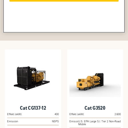
Geografisk marked (reguleret/ikke-reguleret)
Reset filter
Cat CG137-12
Cat G3520
Effekt (ekW)
400
Effekt (ekW)
2.600
Emission
NSPS
Emission
U.S. EPA Large S.I. Tier 2 Non-Road
Mobile