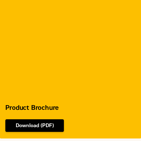
Displacement
10.5 l
Engine Control and Protection
ADEM A4
EMCP 4.3 (4.4
Generator Set Control
optional)
Generator
SR4B
50/60 Hz
Frequency - Speed
(1500/1800
rpm)
Product Brochure
Download (PDF)