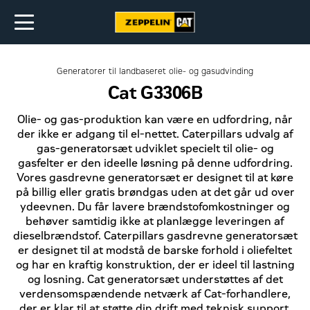
Generatorer til landbaseret olie- og gasudvinding
Cat G3306B
Olie- og gas-produktion kan være en udfordring, når
der ikke er adgang til el-nettet. Caterpillars udvalg af
gas-generatorsæt udviklet specielt til olie- og
gasfelter er den ideelle løsning på denne udfordring.
Vores gasdrevne generatorsæt er designet til at køre
på billig eller gratis brøndgas uden at det går ud over
ydeevnen. Du får lavere brændstofomkostninger og
behøver samtidig ikke at planlægge leveringen af
dieselbrændstof. Caterpillars gasdrevne generatorsæt
er designet til at modstå de barske forhold i oliefeltet
og har en kraftig konstruktion, der er ideel til lastning
og losning. Cat generatorsæt understøttes af det
verdensomspændende netværk af Cat-forhandlere,
der er klar til at støtte din drift med teknisk support,