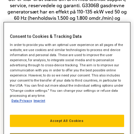
service, reservedele og garanti. G3306B gasdrevne
generatorsæt har en effekt på 110-135 ekW ved 50 og
60 Hz (henholdsvis 1.500 og 1.800 omdr./min) og
opfylder NSPS emissions-standarden.
Consent to Cookies & Tracking Data
In order to provide you with an optimal user experience on all pages of the
Effekt (ekW)
110-135
website, we use cookies and similar technologies to process end device
information and personal data. These are used to improve the user
Emission
NSPS
experience, for analysis, to integrate social media and to personalize
advertising through to cross-device tracking. The aim is to improve our
communication with you in order to offer you the best possible online
experience. However, to do so we need your consent. This also includes
your consent to the transfer of your data to third countries, in particular to
the USA. You can find out more about the individual setting options under
"Change cookie settings." You can change your settings or refuse data
processing at any time.
Data Privacy
Imprint
Accept All Cookies