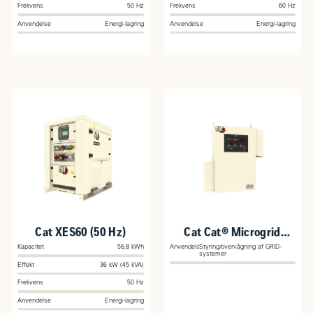
Frekvens
50 Hz
Frekvens
60 Hz
Anvendelse
Energi-lagring
Anvendelse
Energi-lagring
Cat XES60 (50 Hz)
Cat Cat® Microgrid
Master Controller-Small
Kapacitet
56,8 kWh
Anvendelse
Styring/overvågning af GRID-
systemer
(MMC-S)
Effekt
36 kW (45 kVA)
Frekvens
50 Hz
Anvendelse
Energi-lagring