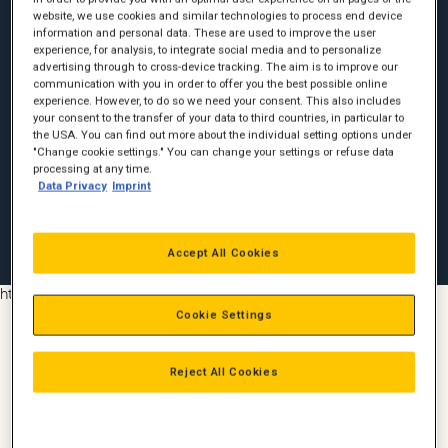
fra 10 kW til 100 MW.
website, we use cookies and similar technologies to process end device
information and personal data. These are used to improve the user
Der er mange fordele ved ved et Microgrid solcelle- og
experience, for analysis, to integrate social media and to personalize
advertising through to cross-device tracking. The aim is to improve our
energilagringssystemer fra Caterpillar. Du optimerer din
communication with you in order to offer you the best possible online
brændstofeffektivitet og minimerer dine driftsomkostninger,
experience. However, to do so we need your consent. This also includes
samtidig med at du vælger en bredygtig løsning for din
your consent to the transfer of your data to third countries, in particular to
strømproduktion.
the USA. You can find out more about the individual setting options under
"Change cookie settings." You can change your settings or refuse data
Et mikronetværk giver ligeledes øget modstandsdygtighed og
processing at any time.
uafhængighed af andre elnetværk. Kombinationen af ​​flere
Data Privacy
Imprint
energikilder giver dig en sikkerhed i tilfælde af, at en
energikilde pludseligt svigter og ikke er tilgængelig.
Accept All Cookies
https://youtu.be/jSMHas5JFzA
Cookie Settings
Reject All Cookies