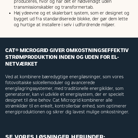
produceres, hvor og når det er nødvendigt uden
transmissionskabler og transformertab.
Høj ydeevne og et skalerbart system, som er designet og
bygget ud fra standardiserede blokke, der gør dem lette
og hurtige at installere i selv i udfordrende miljøer.
CAT® MICROGRID GIVER OMKOSTNINGSEFFEKTIV
STRØMPRODUKTION INDEN OG UDEN FOR EL-
NETVÆRKET
Ved at kombinere bæredygtige energiløsninger, som vores
fotovoltaiske solcellemoduler og avancerede
energilagringssystemer, med traditionelle energikilder, som
generatorer, kan vi udvikle et energisystem, der er specielt
designet til dine behov. Cat Microgrid kombinerer alle
strømkilder til en enkelt, kontrollerbar enhed, som optimerer
energiproduktionen og sikrer dig lavest mulige omkostninger.
SE VORES LØSNINGER HERUNDER: