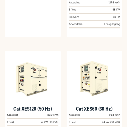
Directional Power
Kapacitet
127,9 kWh
Inverter
Effekt
48 kW
Frekvens
60 Hz
Anvendelse
Energi-lagring
Cat XES120 (50 Hz)
Cat XES60 (60 Hz)
Kapacitet
129,9 kWh
Kapacitet
56,8 kWh
Effekt
72 kW (90 kVA)
Effekt
24 kW (30 kVA)