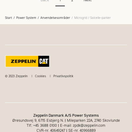
Start
Power System
Anvendelsesområder
Microgrid / Solcelle-parker
© 2023 Zeppelin
Cookies
Privatlivspolitik
Zeppelin Danmark A/S Power Systems
Øresundsvej 9, 6715 Esbjerg N.
|
Mileparken 22A, 2740 Skovlunde
Tlf.: +45 3688 0100
|
E-mail: zpdk@zeppelin.com
CVR-nr. 40649247
|
SE-nr. 40966889