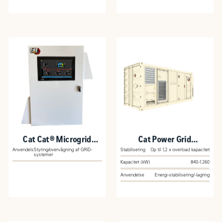
Cat Cat® Microgrid
Cat Power Grid
Master Controller-
Stabilization (PGS)
Anvendelse
Styring/overvågning af GRID-
Stabilisering
Op til 1,2 x overload kapacitet
systemer
Medium (MMC-M)
Module
Kapacitet (kW)
840-1.260
Anvendelse
Energi-stabilisering/-lagring