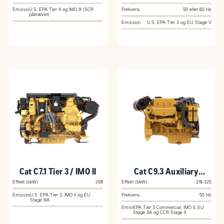
Emission
U.S. EPA Tier 4 og IMO III (SCR
Frekvens
50 eller 60 Hz
påkrævet)
Emission
U.S. EPA Tier 3 og EU Stage V
Cat C7.1 Tier 3 / IMO II
Cat C9.3 Auxiliary
Engine
Effekt (bkW)
208
Effekt (bkW)
218-325
Emission
U.S. EPA Tier 3, IMO II og EU
Frekvens
50 Hz
Stage IIIA
Emission
EPA Tier 3 Commercial, IMO II, EU
Stage 3A og CCR Stage II