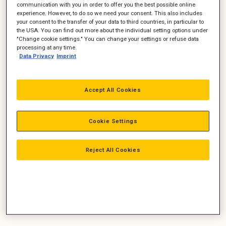
bedste løsning og reducere din Total Cost of Ownership? Så er
communication with you in order to offer you the best possible online
vi de rette at tale med.
experience. However, to do so we need your consent. This also includes
your consent to the transfer of your data to third countries, in particular to
the USA. You can find out more about the individual setting options under
"Change cookie settings." You can change your settings or refuse data
processing at any time.
PÅLIDELIGE HOVED- OG
Data Privacy
Imprint
HJÆLPEMOTORER
Med Caterpillar-skibsmotorer ved du med sikkerhed, at du har
Accept All Cookies
foretaget det rigtige valg. Cat-motorer er kendte for deres
lange levetid, kvalitet og pålidelighed. Uanset om du leder
efter en dieselmotor til fremdrift, en hjælpemotor eller et
Cookie Settings
generatorsæt, så specialbygges alle Cat-motorer for at
opfylde dine ønsker og behov nøjagtigt. Takket være
innovative teknologier opnår motorerne de lavest mulige
Reject All Cookies
emissionsniveauer.
EN PARTNER MED ERFARING OG
VIDEN