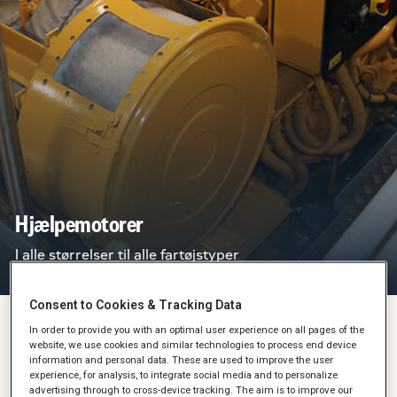
Hjælpemotorer
I alle størrelser til alle fartøjstyper
Consent to Cookies & Tracking Data
In order to provide you with an optimal user experience on all pages of the
Hastighed og ydeevne – det er nogle af de vigtigste
website, we use cookies and similar technologies to process end device
elementer i din branche. En pålidelig motor med en lang levetid
information and personal data. These are used to improve the user
er afgørende. Er du på udkig efter en holdbar skibsmotor eller
experience, for analysis, to integrate social media and to personalize
-generator, samt en partner, der rådgiver dig til at finde den
advertising through to cross-device tracking. The aim is to improve our