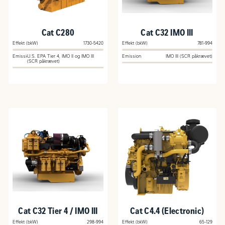
Cat C280
Cat C32 IMO III
Effekt (bkW)
1730-5420
Effekt (bkW)
781-994
Emission
U.S. EPA Tier 4, IMO II og IMO III
Emission
IMO III (SCR påkrævet)
(SCR påkrævet)
Cat C32 Tier 4 / IMO III
Cat C4.4 (Electronic)
Effekt (bkW)
298-994
Effekt (bkW)
65-129