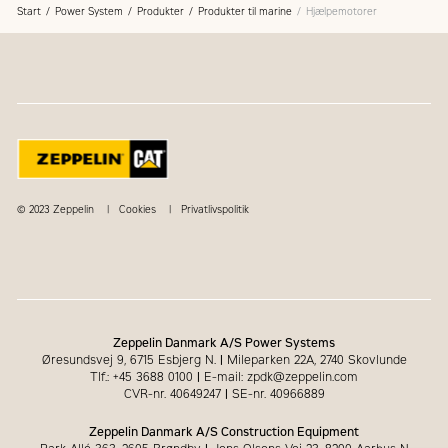
Start
Power System
Produkter
Produkter til marine
Hjælpemotorer
© 2023 Zeppelin
Cookies
Privatlivspolitik
Zeppelin Danmark A/S Power Systems
Øresundsvej 9, 6715 Esbjerg N.
|
Mileparken 22A, 2740 Skovlunde
Tlf.: +45 3688 0100
|
E-mail: zpdk@zeppelin.com
CVR-nr. 40649247
|
SE-nr. 40966889
Zeppelin Danmark A/S Construction Equipment