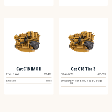
Cat C18 IMO II
Cat C18 Tier 3
Effekt (bkW)
301-492
Effekt (bkW)
465-599
Emission
IMO II
Emission
EPA Tier 3, IMO II og EU Stage
IIIA