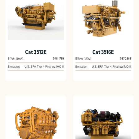
Cat 3512E
Cat 3516E
Effekt (bkW)
546-1789
Effekt (bkW)
587-2368
Emission
U.S. EPA Tier 4 Final og IMO III
Emission
U.S. EPA Tier 4 Final og IMO III