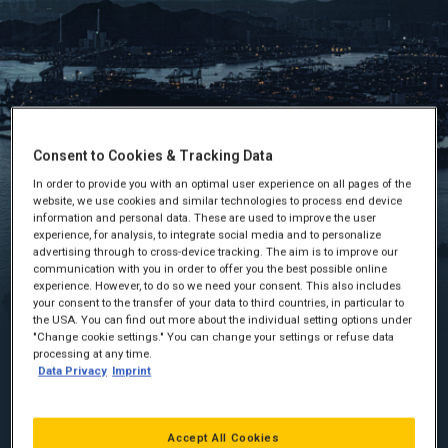
CAT CONNECT SERVICES
Consent to Cookies & Tracking Data
FÅ ET SAMLET OVERBLIK OG INDSIGT I DINE
In order to provide you with an optimal user experience on all pages of the
MOTORERS TILSTAND
website, we use cookies and similar technologies to process end device
information and personal data. These are used to improve the user
24/7 indblik i din motor
experience, for analysis, to integrate social media and to personalize
advertising through to cross-device tracking. The aim is to improve our
Brugervenligt interface
communication with you in order to offer you the best possible online
Optimer ydelsen på din Cat-motor
experience. However, to do so we need your consent. This also includes
your consent to the transfer of your data to third countries, in particular to
the USA. You can find out more about the individual setting options under
"Change cookie settings." You can change your settings or refuse data
processing at any time.
Data Privacy
Imprint
Cat® Connect teknologi og tjenester giver dig indsigt, hjælper
dig til at forbedre dine motorers ydeevne og reducerer
driftsomkostninger.
Accept All Cookies