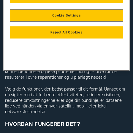
Lad os fjerne kompleksiteten af ​​pålidelighed og asset
management, og vise dig, hvor enkelt det kan være at holde
overblikket og høste fordelene. Cat Connect leverer flere
Cookie Settings
digitale overvågningstjenester og værktøjer, der giver dig
adgang til værdifuld data, så du kan styre dine installationer
mere effektivt.
Reject All Cookies
CAT REMOTE FLEET VISION & REMOTE
ASSET MONITORING
Cat Remote Fleet Vision (RFV) og Remote Asset Monitoring
(RAM) giver dig de tilpassede data, du har brug for, for at
kunne identificere og løse problemer hurtigt – ofte før de
resulterer i dyre reparationer og u planlagt nedetid.
Vælg de funktioner, der bedst passer til dit formål. Uanset om
du sigter mod at forbedre effektiviteten, reducere risikoen,
reducere omkostningerne eller øge din bundlinje, er dataene
lige ved hånden via enhver satellit-, mobil- eller lokal
netværksforbindelse.
HVORDAN FUNGERER DET?