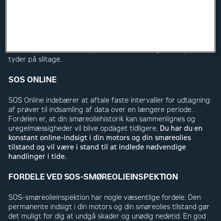
af, om din motor lider af slitage. Brug vores SOS-service til at
undgå problemer med din motor og din smøreolie. SOS er i
dette tilfælde et hollandsk akronym for ‘systematisk
smøreolieinspektion’. Send os en prøve af din smøreolie fra tid
til anden, så vi vil inspicere den i vores laboratorium.
Laboratoriet kontrollerer, om olien indeholder partikler, der
tyder på slitage.
SOS ONLINE
SOS Online indebærer at aftale faste intervaller for udtagning
af prøver til indsamling af data over en længere periode.
Fordelen er, at din smøreoliehistorik kan sammenlignes og
uregelmæssigheder vil blive opdaget tidligere.
Du har du en
konstant online-indsigt i din motors og din smøreolies
tilstand og vil være i stand til at indlede nødvendige
handlinger i tide.
FORDELE VED SOS-SMØREOLIEINSPEKTION
SOS-smøreolieinspektion har nogle væsentlige fordele. Den
permanente indsigt i din motors og din smøreolies tilstand gør
det muligt for dig at undgå skader og unødig nedetid. En god