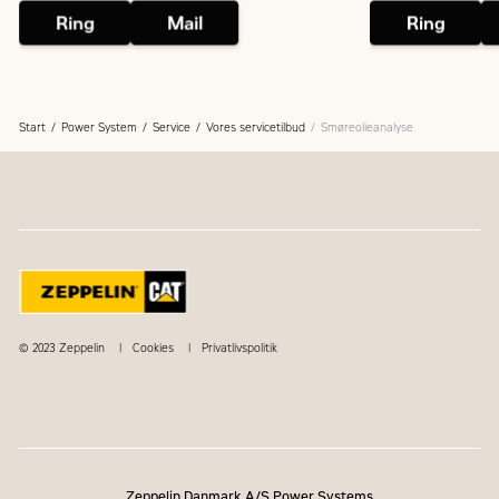
Ring
Mail
Ring
Start
Power System
Service
Vores servicetilbud
Smøreolieanalyse
© 2023 Zeppelin
Cookies
Privatlivspolitik
Zeppelin Danmark A/S Power Systems