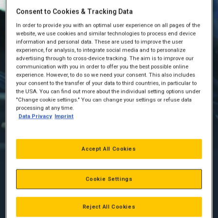
Consent to Cookies & Tracking Data
In order to provide you with an optimal user experience on all pages of the
website, we use cookies and similar technologies to process end device
information and personal data. These are used to improve the user
experience, for analysis, to integrate social media and to personalize
advertising through to cross-device tracking. The aim is to improve our
communication with you in order to offer you the best possible online
experience. However, to do so we need your consent. This also includes
Smøreolieanalyse
your consent to the transfer of your data to third countries, in particular to
the USA. You can find out more about the individual setting options under
Regelmæssig laboratorieinspektion af smøreolie
"Change cookie settings." You can change your settings or refuse data
processing at any time.
Permanent indsigt takket være SOS Online
Data Privacy
Imprint
Optimalt brændstofforbrug, høj effektivitet og
længere levetid
Accept All Cookies
Cookie Settings
SMØREOLIEINSPEKTION
Forebyggende vedligeholdelse er yderst vigtigt for at
Reject All Cookies
beskytte din motor. Smøreolie leverer ofte en god angivelse