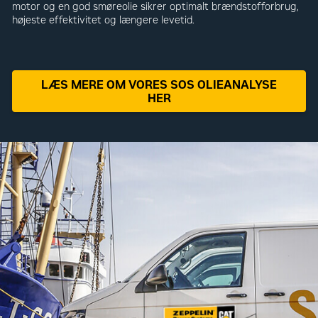
motor og en god smøreolie sikrer optimalt brændstofforbrug,
højeste effektivitet og længere levetid.
LÆS MERE OM VORES SOS OLIEANALYSE
HER