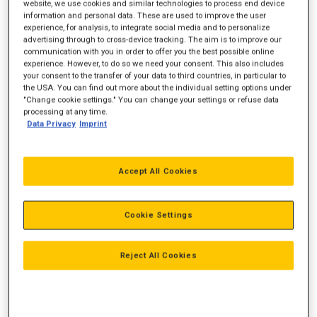
website, we use cookies and similar technologies to process end device
information and personal data. These are used to improve the user
Motorydelse
23 hk
experience, for analysis, to integrate social media and to personalize
advertising through to cross-device tracking. The aim is to improve our
Vægt
3.890 kg
communication with you in order to offer you the best possible online
experience. However, to do so we need your consent. This also includes
Rækkevidde, ved jorden
5.380 mm
your consent to the transfer of your data to third countries, in particular to
the USA. You can find out more about the individual setting options under
Gravedybde
"Change cookie settings." You can change your settings or refuse data
3.110 mm
processing at any time.
Data Privacy
Imprint
Accept All Cookies
Cookie Settings
Reject All Cookies