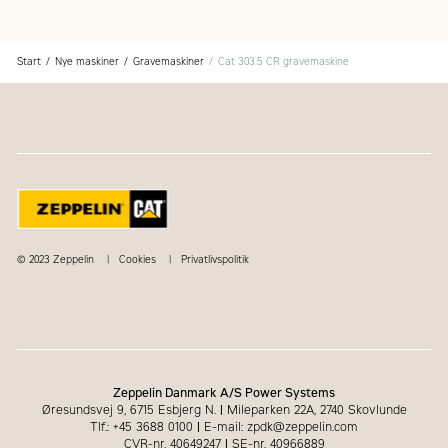
Start
Nye maskiner
Gravemaskiner
Cat 303.5 CR gravemaskine
© 2023 Zeppelin
Cookies
Privatlivspolitik
Zeppelin Danmark A/S Power Systems
Øresundsvej 9, 6715 Esbjerg N.
|
Mileparken 22A, 2740 Skovlunde
Tlf.: +45 3688 0100
|
E-mail: zpdk@zeppelin.com
CVR-nr. 40649247
|
SE-nr. 40966889