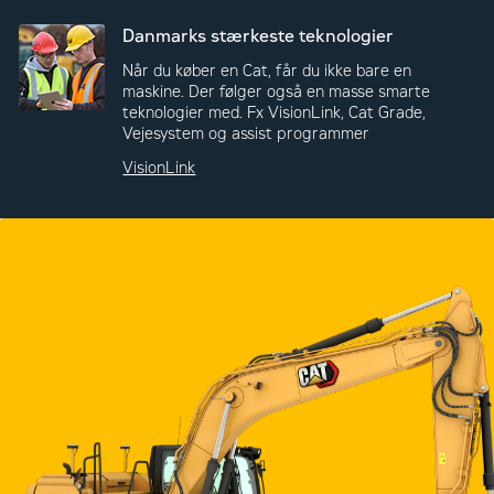
Danmarks stærkeste teknologier
Når du køber en Cat, får du ikke bare en
maskine. Der følger også en masse smarte
teknologier med. Fx VisionLink, Cat Grade,
Vejesystem og assist programmer
VisionLink