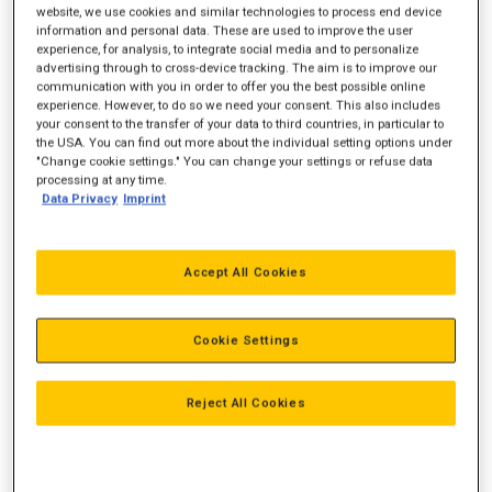
website, we use cookies and similar technologies to process end device
information and personal data. These are used to improve the user
experience, for analysis, to integrate social media and to personalize
Motorydelse
131 hk
advertising through to cross-device tracking. The aim is to improve our
communication with you in order to offer you the best possible online
Vægt
18.700 kg
experience. However, to do so we need your consent. This also includes
your consent to the transfer of your data to third countries, in particular to
Rækkevidde
9,20 m
the USA. You can find out more about the individual setting options under
"Change cookie settings." You can change your settings or refuse data
Gravedybde
6,60 m
processing at any time.
Data Privacy
Imprint
Accept All Cookies
Cookie Settings
Reject All Cookies