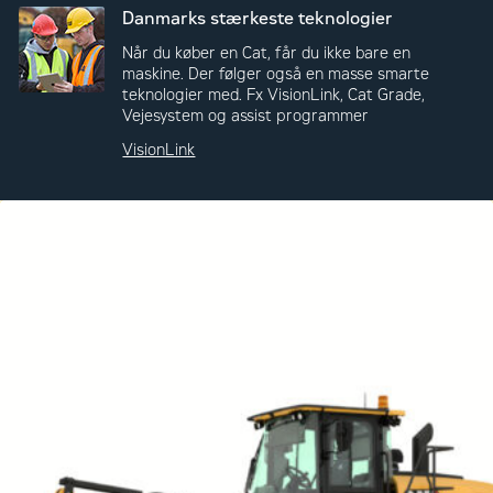
Danmarks stærkeste teknologier
Når du køber en Cat, får du ikke bare en
maskine. Der følger også en masse smarte
teknologier med. Fx VisionLink, Cat Grade,
Vejesystem og assist programmer
VisionLink