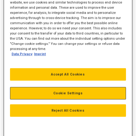
website, we use cookies and similar technologies to process end device
information and personal data. These are used to improve the user
experience, for analysis, to integrate social media and to personalize
advertising through to cross-device tracking. The aim is to improve our
Motorydelse
269 hk
communication with you in order to offer you the best possible online
experience. However, to do so we need your consent. This also includes
Vægt
your consent to the transfer of your data to third countries, in particular to
20.200 kg
the USA. You can find out more about the individual setting options under
"Change cookie settings." You can change your settings or refuse data
Skovl
3,8 m3
processing at any time.
Data Privacy
Imprint
Accept All Cookies
Cookie Settings
Reject All Cookies