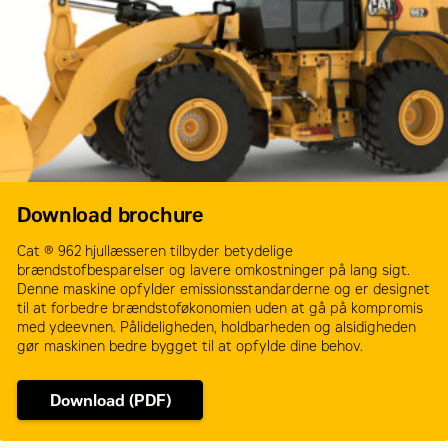
Download brochure
Cat ® 962 hjullæsseren tilbyder betydelige
brændstofbesparelser og lavere omkostninger på lang sigt.
Denne maskine opfylder emissionsstandarderne og er designet
til at forbedre brændstoføkonomien uden at gå på kompromis
med ydeevnen. Pålideligheden, holdbarheden og alsidigheden
gør maskinen bedre bygget til at opfylde dine behov.
Download (PDF)