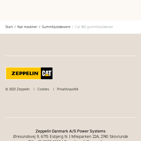
Start
Nye maskiner
Gummihjulslæssere
Cat 962 gummihjulslæsser
© 2023 Zeppelin
Cookies
Privatlivspolitik
Zeppelin Danmark A/S Power Systems
Øresundsvej 9, 6715 Esbjerg N.
|
Mileparken 22A, 2740 Skovlunde